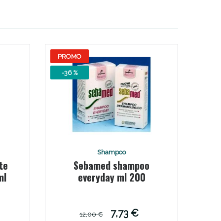
oggi!
PROMO
-36 %
Shampoo
te
Sebamed shampoo
ml
everyday ml 200
7,73 €
12,00 €