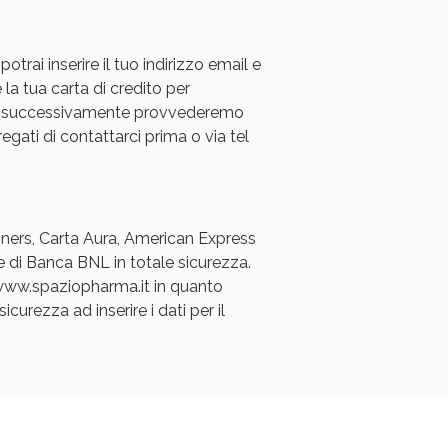
rai inserire il tuo indirizzo email e
 la tua carta di credito per
a e successivamente provvederemo
regati di contattarci prima o via tel
i!
Diners, Carta Aura, American Express
e di Banca BNL in totale sicurezza.
a www.spaziopharma.it in quanto
icurezza ad inserire i dati per il