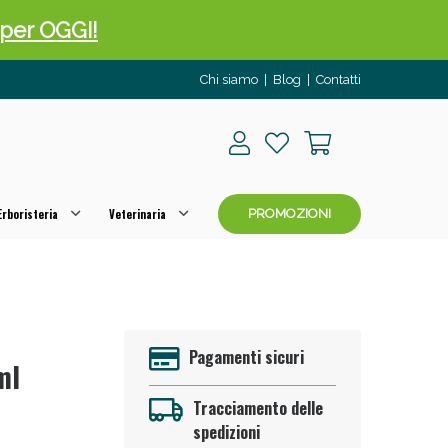
o per OGGI!
Chi siamo
|
Blog
|
Contatti
rboristeria
Veterinaria
PROMOZIONI
 50%!
Pagamenti sicuri
ml
Tracciamento delle
spedizioni