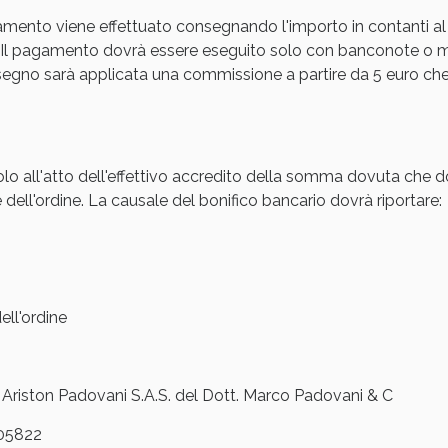
amento viene effettuato consegnando l'importo in contanti al
cellulite e Fanghi: Sconto fino al 40% valido 
Il pagamento dovrà essere eseguito solo con banconote o mon
gno sarà applicata una commissione a partire da 5 euro che s
olo all'atto dell'effettivo accredito della somma dovuta che d
 dell'ordine. La causale del bonifico bancario dovrà riportare:
ll'ordine
Sconto fino al 55% disponibile oggi!
iston Padovani S.A.S. del Dott. Marco Padovani & C
05822