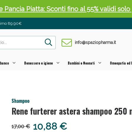
 Pancia Piatta: Sconti fino al 55% validi sol
inimo 89,90€
info@spaziopharma.it
 banco
Benessere e igiene
Bambini e Neonati
Omeopatia ed E
ni e Multivitaminici: oggi Sconto extra fino al
Shampoo
Rene furterer astera shampoo 250 
10,88 €
17,00 €