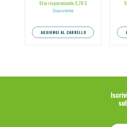
Stai risparmiando 3,78 €
S
Disponibile
AGGIUNGI AL CARRELLO
Iscri
su