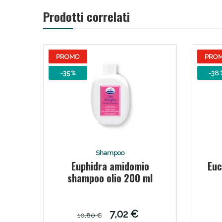
Prodotti correlati
Bene
PROMO
PRO
-35 %
-38 
Shampoo
Euphidra amidomio
Euc
shampoo olio 200 ml
7,02 €
10,80 €