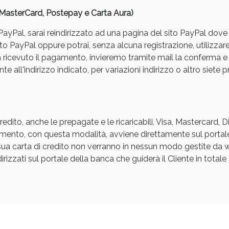
, MasterCard, Postepay e Carta Aura)
yPal, sarai reindirizzato ad una pagina del sito PayPal dove pot
to PayPal oppure potrai, senza alcuna registrazione, utilizzare
a ricevuto il pagamento, invieremo tramite mail la conferm
e all'indirizzo indicato, per variazioni indirizzo o altro siete p
ie Urinarie e Prostata: Sconti fino al 45% ogg
edito, anche le prepagate e le ricaricabili, Visa, Mastercard, 
agamento, con questa modalità, avviene direttamente sul portal
a sua carta di credito non verranno in nessun modo gestite d
rizzati sul portale della banca che guiderà il Cliente in totale s