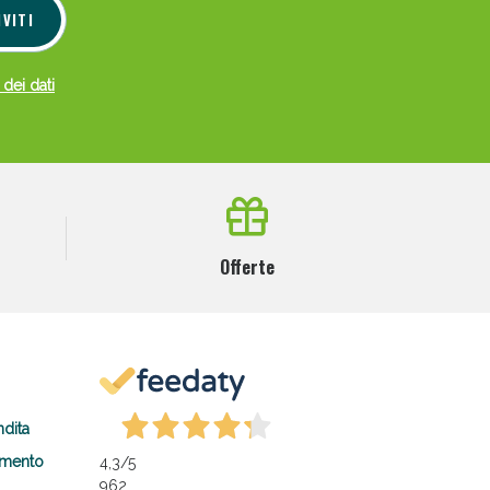
IVITI
 dei dati
Offerte
ndita
amento
4,3
/5
962