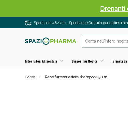
Drenanti e
Spedizioni 48/72h - Spedizione Gratuita per ordine m
Integratori Alimentari
Dispositivi Medici
Farmaci da
Home
Rene furterer astera shampoo 250 ml
Sali