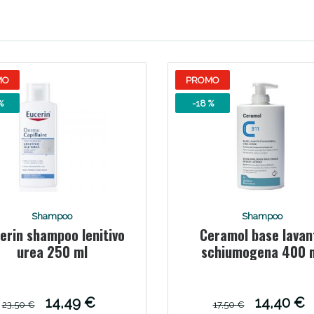
ssere Intestinale: Sconto fino al 55% valido 
MO
PROMO
%
-18 %
Shampoo
Shampoo
erin shampoo lenitivo
Ceramol base lavan
Scopri le offerte di Oggi
urea 250 ml
schiumogena 400 
14,49 €
14,40 €
23,50 €
17,50 €