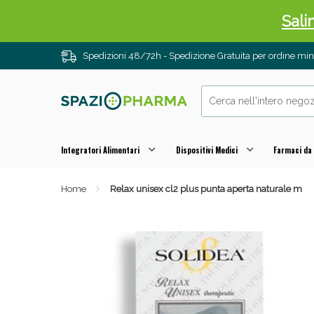
Sali
Spedizioni 48/72h - Spedizione Gratuita per ordine m
Integratori Alimentari
Dispositivi Medici
Farmaci da
Home
Relax unisex cl2 plus punta aperta naturale m
Anti