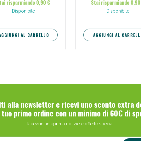
tai risparmiando 0,90 €
Stai risparmiando 0,90
discrezione, comfort e protezi
Indicato per perdite urinarie leg
Scopri le offerte di Oggi
Disponibile
Disponibile
AGGIUNGI AL CARRELLO
AGGIUNGI AL CARRELL
viti alla newsletter e ricevi uno sconto extra 
l tuo primo ordine con un minimo di 60€ di sp
Ricevi in anteprima notizie e offerte speciali