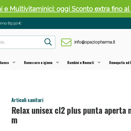
ni e Multivitaminici: oggi Sconto extra fino al
inimo 89,90€
info@spaziopharma.it
 banco
Benessere e igiene
Bambini e Neonati
Omeopatia ed E
cellulite e Fanghi: Sconto fino al 40% valido 
Articoli sanitari
Relax unisex cl2 plus punta aperta 
m