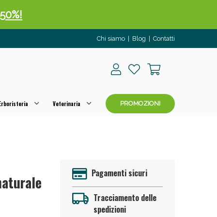
 50%!
Chi siamo
|
Blog
|
Contatti
rboristeria
Veterinaria
PROMOZIONI
oggi!
Pagamenti sicuri
naturale
Tracciamento delle
spedizioni