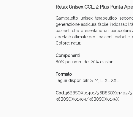
Relax Unisex CCL. 2 Plus Punta Ape
Gambaletto unisex terapeutico seconda
generazione assicura facile indossabilit
pazienti che presentano un particolare a
aperta è ottimale per i pazienti diabetici
Colore: natur.
Componenti
80% poliammide, 20% elastan.
Formato
Taglie disponibili: S, M, L, XL XXL.
Cod.
36B8SOX01401/36B8SOX01402/3
V
36B8SOX01404/36B8SOX0145X