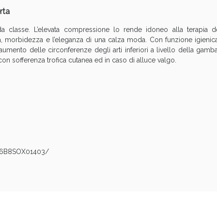
rta
Sconto fino al 55% disponibile oggi!
 classe. L’elevata compressione lo rende idoneo alla terapia dell
à, morbidezza e l’eleganza di una calza moda. Con funzione igienica 
umento delle circonferenze degli arti inferiori a livello della gamb
 con sofferenza trofica cutanea ed in caso di alluce valgo.
6B8SOX01403/
ie Urinarie e Prostata: Sconti fino al 45% ogg