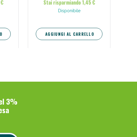
 €
Stai risparmiando 1,45 €
one.
gere.
Disponibile
O
AGGIUNGI AL CARRELLO
del 3%
esa