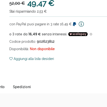
49,47 €
52,00 €
Stai risparmiando 2,53 €
con PayPal puoi pagare in 3 rate 16,49 €
Codice prodotto:
902623812
cellulite e Fanghi: Sconto fino al 40% valido 
Disponibilità:
Non disponibile
Aggiungi alla lista desideri
nto
Spedizioni