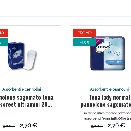
MO
PROMO
%
-25 %
ssere Intestinale: Sconto fino al 55% valido 
Assorbenti e pannolini
Assorbenti e pannolini
nolone sagomato tena
Tena lady normal
iscreet ultramini 28
pannolone sagomato
pezzi
pezzi
È un dispositivo medico sotto fo
assorbenti femminili. Offre tri
protezione da perdite, odori 
2,70 €
2,70 €
3,60 €
3,60 €
sensazione di bagnato, offre