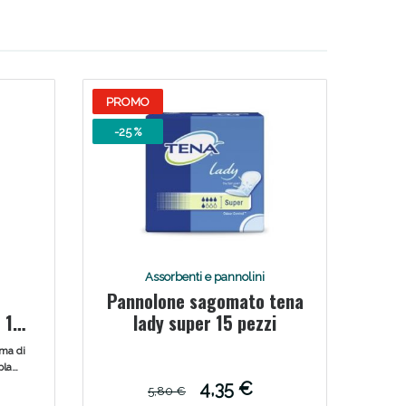
PROMO
-25 %
oggi!
Assorbenti e pannolini
Pannolone sagomato tena
 12
lady super 15 pezzi
rma di
pla
e
4,35 €
5,80 €
ndo