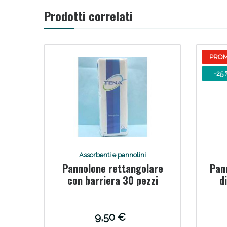
Prodotti correlati
PRO
-25 
Bene
Assorbenti e pannolini
Pannolone rettangolare
Pan
con barriera 30 pezzi
d
9,50 €