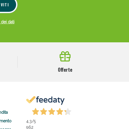
IVITI
 dei dati
Offerte
ndita
amento
4,3
/5
962