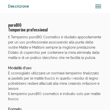
Descrizione
puroBIO
Vie Urinarie e Prostata: Sconti fino al 45% oggi!
Temperino professional
Il Temperino puroBIO Cosmetics è studiato appositamente
per un uso professionale assicurando alla punta delle
vostre Matite e Matitoni sempre la migliore prestazione.
Dotato dì coperchio per contenere la mina eliminata dalla
matita e di un pratico stecchino che ne facilita la pulizia.
Modalità d'uso
È sconsigliato utilizzare un normale temperino finalizzato
ai pastelli per le matite trucco in quanto i residui di legno
potrebbero restare attaccati alla mina creando irritazioni e
lesioni.
Il temperino puroBIO cosmetics è indicato solo per matite
trucco.
Benessere Intestinale: Sconto fino al 55% valido
Formato