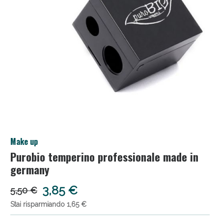
Anticellulite e Fanghi: Sconto fino al 40% valido
Make up
oggi!
Purobio temperino professionale made in
germany
3,85 €
5,50 €
Stai risparmiando 1,65 €