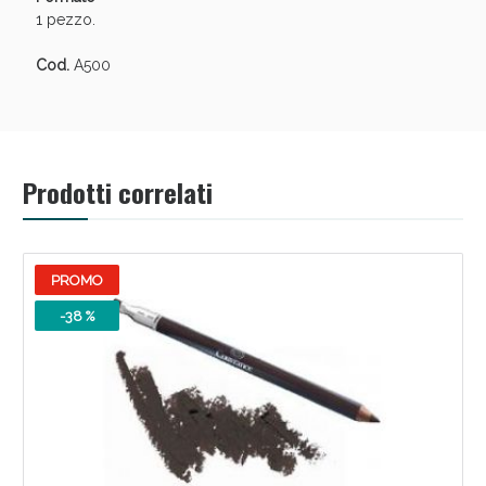
oggi!
1 pezzo.
Cod.
A500
Prodotti correlati
PROMO
-38 %
Scopri le offerte di Oggi