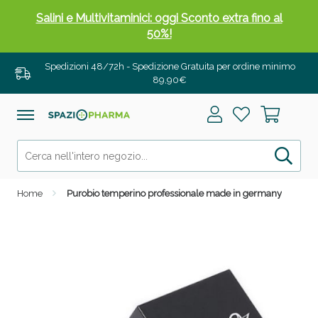
Salini e Multivitaminici: oggi Sconto extra fino al
50%!
Spedizioni 48/72h - Spedizione Gratuita per ordine minimo
89,90€
Home
Purobio temperino professionale made in germany
Anticellulite e Fanghi: Sconto fino al 40% valido
oggi!