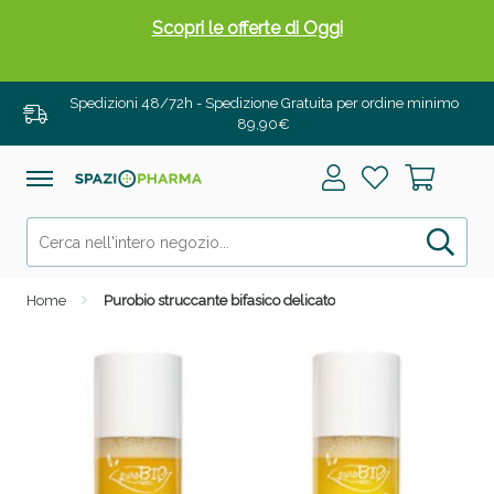
Scopri le offerte di Oggi
Spedizioni 48/72h - Spedizione Gratuita per ordine minimo
89,90€
Home
Purobio struccante bifasico delicato
Drenanti e Pancia Piatta: Sconti fino al 55% validi
solo per OGGI!