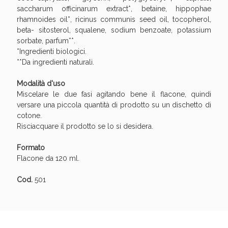
Sconto fino al 55% disponibile oggi!
saccharum officinarum extract*, betaine, hippophae
rhamnoides oil*, ricinus communis seed oil, tocopherol,
beta- sitosterol, squalene, sodium benzoate, potassium
sorbate, parfum**.
*Ingredienti biologici.
**Da ingredienti naturali.
Modalità d'uso
Miscelare le due fasi agitando bene il flacone, quindi
versare una piccola quantità di prodotto su un dischetto di
cotone.
Risciacquare il prodotto se lo si desidera.
Formato
Flacone da 120 ml.
Cod.
501
Vie Urinarie e Prostata: Sconti fino al 45% oggi!