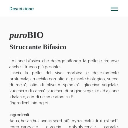
Descrizione
Anticellulite e Fanghi: Sconto fino al 40% valido
oggi!
puro
BIO
Struccante Bifasico
Lozione bifasica che deterge affondo la pelle e rimuove
anche il trucco più pesante.
Lascia la pelle del viso morbida e delicatamente
profumata; arricchito con olio di girasole biologico, succo
di mela*, olio di olivello spinoso*, glicerina vegetale,
zucchero di canna*, zuccheri di origine vegetale ad azione
idratante, olio di ricino e vitamina E.
*Ingredienti biologici.
Ingredienti
Aqua, helianthus annus seed oil*, pyrus malus fruit extract*,
coco-caprylate, glycerin, polyglyceryl-4 caprate,