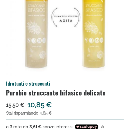
Salini e Multivitaminici: oggi Sconto extra fino al
Idratanti e struccanti
50%!
Purobio struccante bifasico delicato
10,85 €
15,50 €
Stai risparmiando 4,65 €