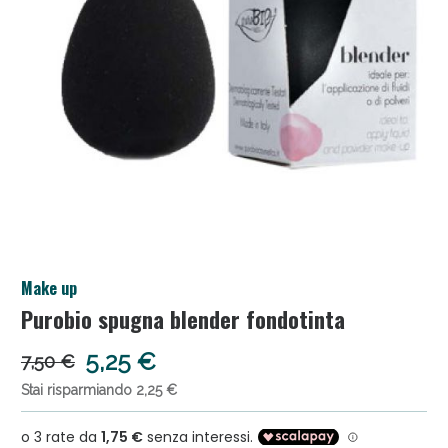
Anticellulite e Fanghi: Sconto fino al 40% valido
Make up
oggi!
Purobio spugna blender fondotinta
5,25 €
7,50 €
Stai risparmiando 2,25 €