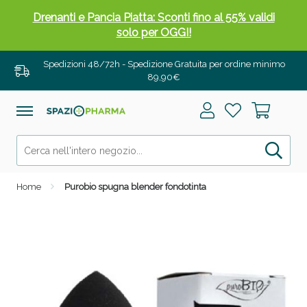
Drenanti e Pancia Piatta: Sconti fino al 55% validi
solo per OGGI!
Spedizioni 48/72h - Spedizione Gratuita per ordine minimo
89,90€
Home
Purobio spugna blender fondotinta
Salini e Multivitaminici: oggi Sconto extra fino al
50%!