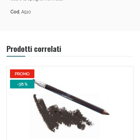
Vie Urinarie e Prostata: Sconti fino al 45% oggi!
Cod.
A510
Prodotti correlati
PROMO
-38 %
Benessere Intestinale: Sconto fino al 55% valido
oggi!