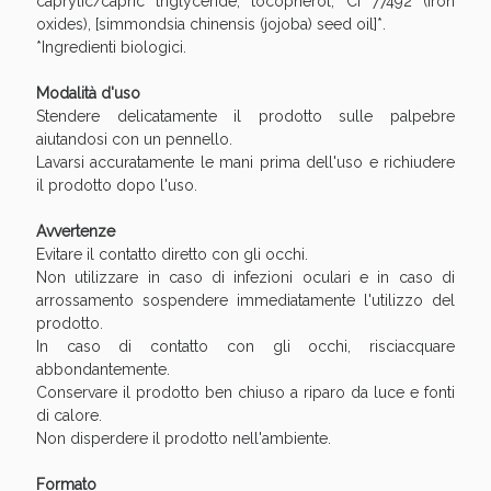
caprylic/capric triglyceride, tocopherol, CI 77492 (iron
Vie Urinarie e Prostata: Sconti fino al 45% oggi!
oxides), [simmondsia chinensis (jojoba) seed oil]*.
*Ingredienti biologici.
Modalità d'uso
Stendere delicatamente il prodotto sulle palpebre
aiutandosi con un pennello.
Lavarsi accuratamente le mani prima dell'uso e richiudere
il prodotto dopo l'uso.
Avvertenze
Evitare il contatto diretto con gli occhi.
Non utilizzare in caso di infezioni oculari e in caso di
arrossamento sospendere immediatamente l'utilizzo del
prodotto.
In caso di contatto con gli occhi, risciacquare
abbondantemente.
Benessere Intestinale: Sconto fino al 55% valido
Conservare il prodotto ben chiuso a riparo da luce e fonti
oggi!
di calore.
Non disperdere il prodotto nell'ambiente.
Formato