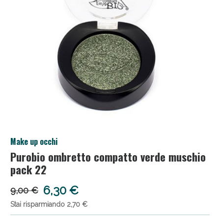
Anticellulite e Fanghi: Sconto fino al 40% valido
Make up occhi
oggi!
Purobio ombretto compatto verde muschio
pack 22
6,30 €
9,00 €
Stai risparmiando 2,70 €