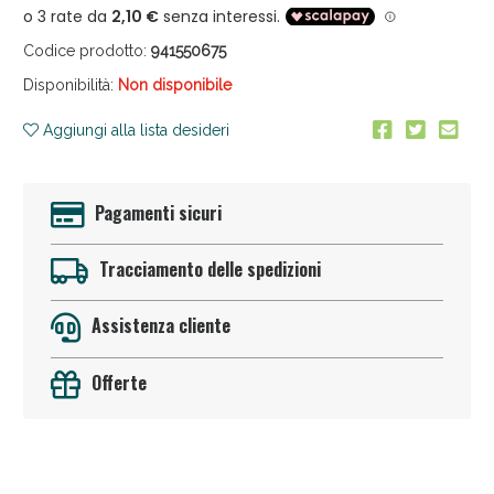
Codice prodotto:
941550675
Disponibilità:
Non disponibile
Aggiungi alla lista desideri
Anticellulite e Fanghi: Sconto fino al 40% valido
Pagamenti sicuri
oggi!
Tracciamento delle spedizioni
Assistenza cliente
Offerte