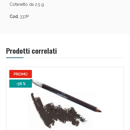
Cofanetto da 2,5 g.
Cod.
337P
Prodotti correlati
Scopri le offerte di Oggi
PROMO
-38 %