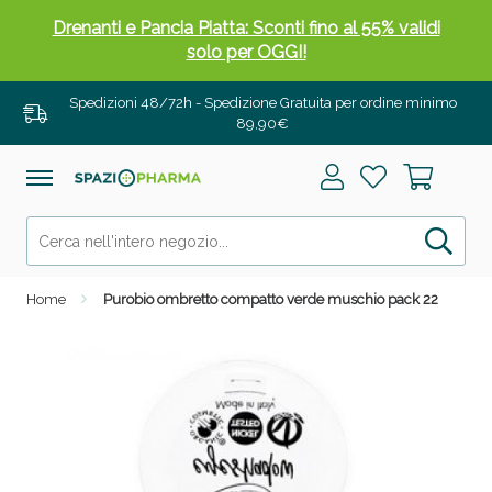
Drenanti e Pancia Piatta: Sconti fino al 55% validi
solo per OGGI!
Spedizioni 48/72h - Spedizione Gratuita per ordine minimo
89,90€
Home
Purobio ombretto compatto verde muschio pack 22
Salini e Multivitaminici: oggi Sconto extra fino al
50%!