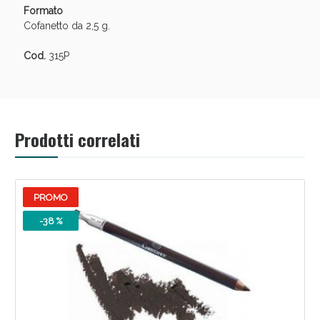
Formato
Cofanetto da 2,5 g.
Cod.
315P
Prodotti correlati
Benessere Intestinale: Sconto fino al 55% valido
oggi!
PROMO
-38 %