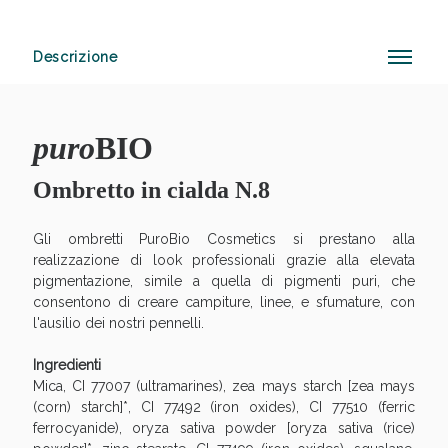
Descrizione
Anticellulite e Fanghi: Sconto fino al 40% valido
oggi!
puro
BIO
Ombretto in cialda N.8
Gli ombretti PuroBio Cosmetics si prestano alla
realizzazione di look professionali grazie alla elevata
pigmentazione, simile a quella di pigmenti puri, che
consentono di creare campiture, linee, e sfumature, con
l'ausilio dei nostri pennelli.
Ingredienti
Mica, CI 77007 (ultramarines), zea mays starch [zea mays
(corn) starch]*, CI 77492 (iron oxides), CI 77510 (ferric
ferrocyanide), oryza sativa powder [oryza sativa (rice)