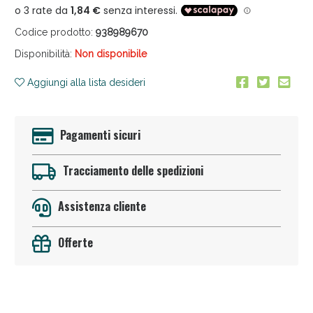
Codice prodotto:
938989670
Disponibilità:
Non disponibile
Aggiungi alla lista desideri
Anticellulite e Fanghi: Sconto fino al 40% valido
Pagamenti sicuri
oggi!
Tracciamento delle spedizioni
Assistenza cliente
Offerte