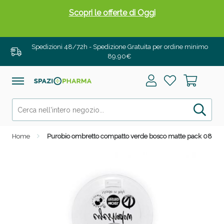
Scopri le offerte di Oggi
Spedizioni 48/72h - Spedizione Gratuita per ordine minimo
89,90€
Home
Purobio ombretto compatto verde bosco matte pack 08
Drenanti e Pancia Piatta: Sconti fino al 55% validi
solo per OGGI!