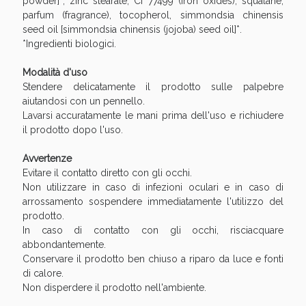
powder]*, zinc stearate, CI 77499 (iron oxides), squalane,
Sconto fino al 55% disponibile oggi!
parfum (fragrance), tocopherol, simmondsia chinensis
seed oil [simmondsia chinensis (jojoba) seed oil]*.
*Ingredienti biologici.
Modalità d'uso
Stendere delicatamente il prodotto sulle palpebre
aiutandosi con un pennello.
Lavarsi accuratamente le mani prima dell'uso e richiudere
il prodotto dopo l'uso.
Avvertenze
Evitare il contatto diretto con gli occhi.
Non utilizzare in caso di infezioni oculari e in caso di
arrossamento sospendere immediatamente l'utilizzo del
prodotto.
In caso di contatto con gli occhi, risciacquare
Vie Urinarie e Prostata: Sconti fino al 45% oggi!
abbondantemente.
Conservare il prodotto ben chiuso a riparo da luce e fonti
di calore.
Non disperdere il prodotto nell'ambiente.