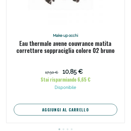
Make up occhi
Eau thermale avene couvrance matita
Scopri le offerte di Oggi
correttore soppraciglia colore 02 bruno
10,85 €
17,50 €
Stai risparmiando 6,65 €
Disponibile
AGGIUNGI AL CARRELLO