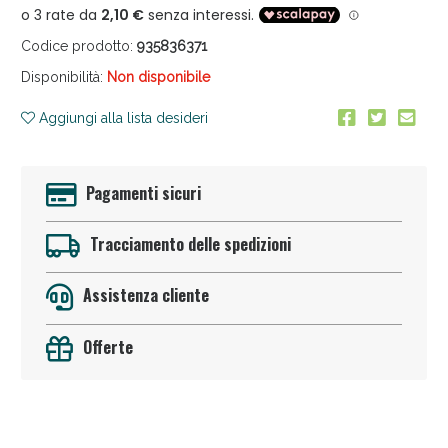
Codice prodotto:
935836371
Disponibilità:
Non disponibile
Aggiungi alla lista desideri
Anticellulite e Fanghi: Sconto fino al 40% valido
Pagamenti sicuri
oggi!
Tracciamento delle spedizioni
Assistenza cliente
Offerte