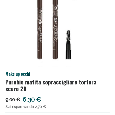
Salini e Multivitaminici: oggi Sconto extra fino al
Make up occhi
50%!
Purobio matita sopraccigliare tortora
scuro 28
6,30 €
9,00 €
Stai risparmiando 2,70 €