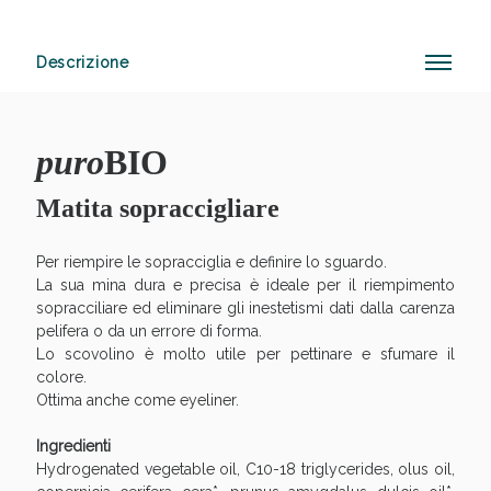
Descrizione
Anticellulite e Fanghi: Sconto fino al 40% valido
oggi!
puro
BIO
Matita sopraccigliare
Per riempire le sopracciglia e definire lo sguardo.
La sua mina dura e precisa è ideale per il riempimento
sopracciliare ed eliminare gli inestetismi dati dalla carenza
pelifera o da un errore di forma.
Lo scovolino è molto utile per pettinare e sfumare il
colore.
Ottima anche come eyeliner.
Ingredienti
Hydrogenated vegetable oil, C10-18 triglycerides, olus oil,