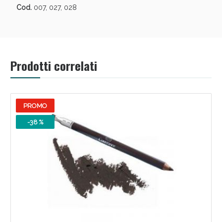
Cod.
007, 027, 028
Prodotti correlati
PROMO
-38 %
Benessere Intestinale: Sconto fino al 55% valido
oggi!