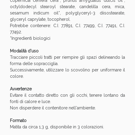
copernicia cerifera cera*, prunus amygdalus dulcis oil*,
Sconto fino al 55% disponibile oggi!
octyldodecyl stearoyl stearate, candelilla cera, mica,
sesamum indicum oil*, polyglyceryl-3 diisostearate,
glyceryl caprylate, tocopherol.
Potrebbe contenere: C.I. 77891, C.I. 77499, C.I. 77491, C.I.
77492.
*Ingredienti biologici
Modalità d'uso
Tracciare piccoli tratti per riempire gli spazi delineando la
forma delle sopracciglia.
Successivamente, utilizzare lo scovolino per uniformare il
colore.
Avvertenze
Evitare il contatto diretto con gli occhi, tenere lontano da
fonti di calore e luce.
Vie Urinarie e Prostata: Sconti fino al 45% oggi!
Non disperdere il contenitore nell'ambiente.
Formato
Matita da circa 1,3 g, disponibile in 3 colorazioni.