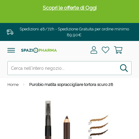
Scopri le offerte di Oggi
Spedizioni 48/72h - Spedizione Gratuita per ordine minimo
89,90€
Home
Purobio matita sopraccigliare tortora scuro 28
Drenanti e Pancia Piatta: Sconti fino al 55% validi
solo per OGGI!