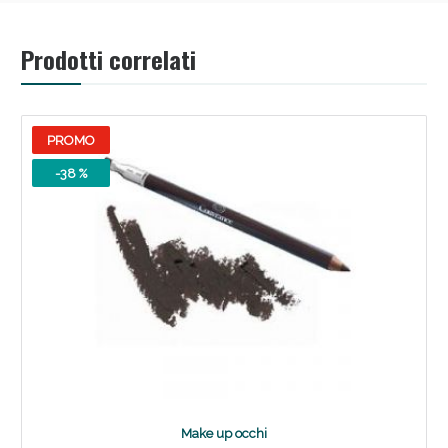
Prodotti correlati
PROMO
-38 %
Benessere Intestinale: Sconto fino al 55% valido
oggi!
Make up occhi