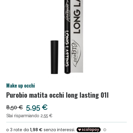
Salini e Multivitaminici: oggi Sconto extra fino al
Make up occhi
50%!
Purobio matita occhi long lasting 01l
5,95 €
8,50 €
Stai risparmiando 2,55 €