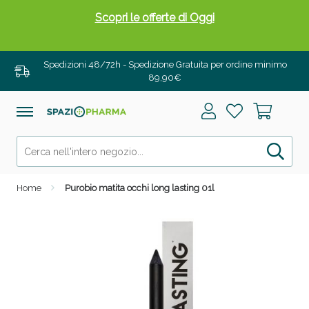
Scopri le offerte di Oggi
Spedizioni 48/72h - Spedizione Gratuita per ordine minimo
89,90€
Home
Purobio matita occhi long lasting 01l
Drenanti e Pancia Piatta: Sconti fino al 55% validi
solo per OGGI!