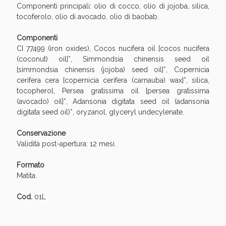
Sconto fino al 55% disponibile oggi!
Componenti principali: olio di cocco, olio di jojoba, silica,
tocoferolo, olio di avocado, olio di baobab.
Componenti
CI 77499 (iron oxides), Cocos nucifera oil [cocos nucifera
(coconut) oil]*, Simmondsia chinensis seed oil
[simmondsia chinensis (jojoba) seed oil]*, Copernicia
cerifera cera [copernicia cerifera (carnauba) wax]*, silica,
tocopherol, Persea gratissima oil [persea gratissima
(avocado) oil]*, Adansonia digitata seed oil (adansonia
digitata seed oil)*, oryzanol, glyceryl undecylenate.
Conservazione
Validità post-apertura: 12 mesi.
Formato
Matita.
Vie Urinarie e Prostata: Sconti fino al 45% oggi!
Cod.
01L