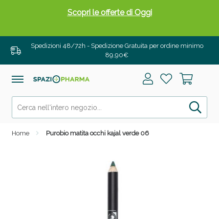
Scopri le offerte di Oggi
Spedizioni 48/72h - Spedizione Gratuita per ordine minimo
89,90€
Home
Purobio matita occhi kajal verde 06
Drenanti e Pancia Piatta: Sconti fino al 55% validi
solo per OGGI!