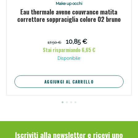
Make up occhi
Eau thermale avene couvrance matita
correttore soppraciglia colore 02 bruno
10,85 €
17,50 €
Scopri le offerte di Oggi
Stai risparmiando 6,65 €
Disponibile
AGGIUNGI AL CARRELLO
Iscriviti alla newsletter e ricevi uno