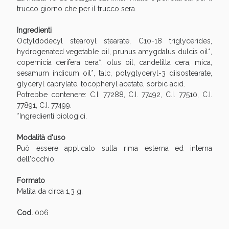
Sconto fino al 55% disponibile oggi!
trucco giorno che per il trucco sera.
Ingredienti
Octyldodecyl stearoyl stearate, C10-18 triglycerides,
hydrogenated vegetable oil, prunus amygdalus dulcis oil*,
copernicia cerifera cera*, olus oil, candelilla cera, mica,
sesamum indicum oil*, talc, polyglyceryl-3 diisostearate,
glyceryl caprylate, tocopheryl acetate, sorbic acid.
Potrebbe contenere: C.I. 77288, C.I. 77492, C.I. 77510, C.I.
77891, C.I. 77499.
*Ingredienti biologici.
Modalità d'uso
Può essere applicato sulla rima esterna ed interna
dell'occhio.
Formato
Vie Urinarie e Prostata: Sconti fino al 45% oggi!
Matita da circa 1,3 g.
Cod.
006