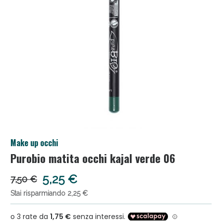
Salini e Multivitaminici: oggi Sconto extra fino al
Make up occhi
50%!
Purobio matita occhi kajal verde 06
5,25 €
7,50 €
Stai risparmiando 2,25 €