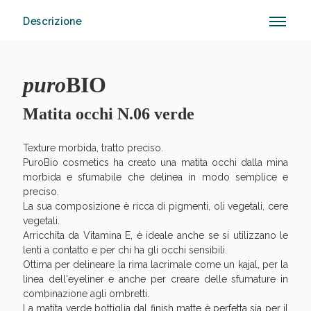
Descrizione
Anticellulite e Fanghi: Sconto fino al 40% valido
oggi!
puro
BIO
Matita occhi N.06 verde
Texture morbida, tratto preciso.
PuroBio cosmetics ha creato una matita occhi dalla mina
morbida e sfumabile che delinea in modo semplice e
preciso.
La sua composizione è ricca di pigmenti, oli vegetali, cere
vegetali.
Arricchita da Vitamina E, è ideale anche se si utilizzano le
lenti a contatto e per chi ha gli occhi sensibili.
Ottima per delineare la rima lacrimale come un kajal, per la
linea dell'eyeliner e anche per creare delle sfumature in
combinazione agli ombretti.
La matita verde bottiglia dal finish matte è perfetta sia per il