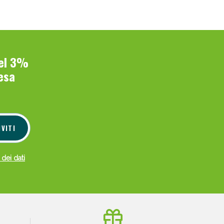
del 3%
esa
IVITI
 dei dati