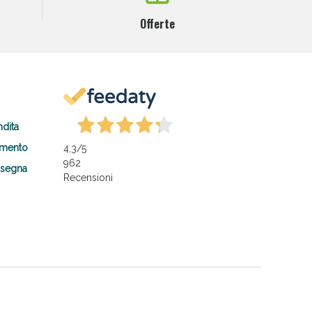
Offerte
ndita
amento
4,3
/5
962
nsegna
Recensioni