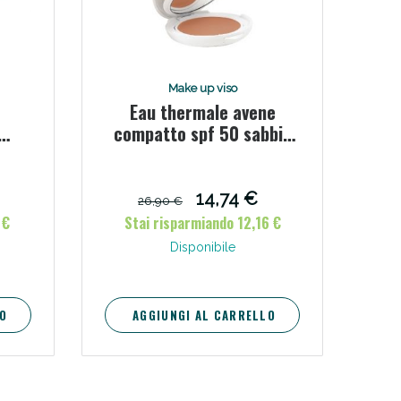
Make up viso
Eau thermale avene
compatto spf 50 sabbia
10 g
14,74 €
26,90 €
 €
Stai risparmiando 12,16 €
Disponibile
O
AGGIUNGI AL CARRELLO