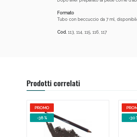
Dopo aver preparato la pelle come d'abitu
Formato
Tubo con beccuccio da 7 ml, disponibile 
Cod.
113, 114, 115, 116, 117
Bene
Prodotti correlati
PROMO
PRO
-38 %
-30 