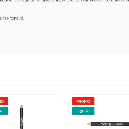
dine, correggere le discromie, anche con l'ausilio dei correttori corr
in 5 tonalità.
ssere Intestinale: Sconto fino al 55% valido 
MO
PROMO
%
-30 %