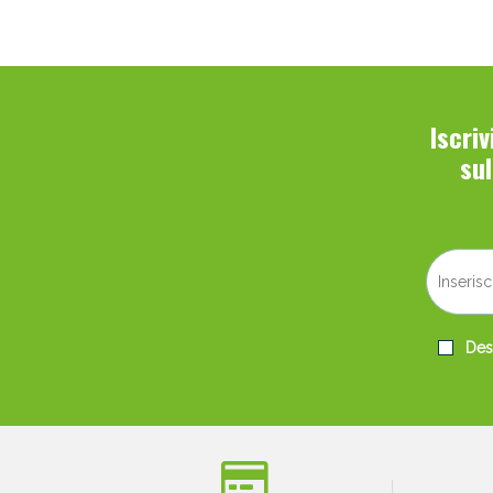
Iscri
su
Desi