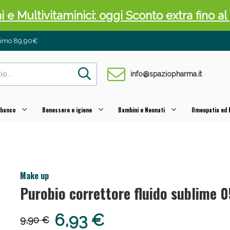
ni e Multivitaminici: oggi Sconto extra fino al
inimo 89,90€
info@spaziopharma.it
 banco
Benessere e igiene
Bambini e Neonati
Omeopatia ed E
cellulite e Fanghi: Sconto fino al 40% valido 
Make up
Purobio correttore fluido sublime 0
6,93 €
9,90 €