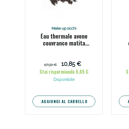
Make up occhi
Eau thermale avene
couvrance matita
correttore soppraciglia
colore 02 bruno
10,85 €
17,50 €
Stai risparmiando 6,65 €
S
Disponibile
AGGIUNGI AL CARRELLO