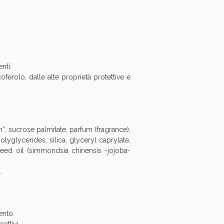
nti.
tocoferolo, dalle alte proprietà protettive e
n*, sucrose palmitate, parfum (fragrance),
lyglycerides, silica, glyceryl caprylate,
seed oil (simmondsia chinensis -jojoba-
i!
.
ento.