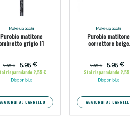
Scopri le offerte di Oggi
Make up occhi
Make up occhi
Purobio matitone
Purobio matitone
ombretto grigio 11
correttore beige
aranciato 18
5,95 €
5,95 €
8,50 €
8,50 €
tai risparmiando 2,55 €
Stai risparmiando 2,55
Disponibile
Disponibile
AGGIUNGI AL CARRELLO
AGGIUNGI AL CARRELL