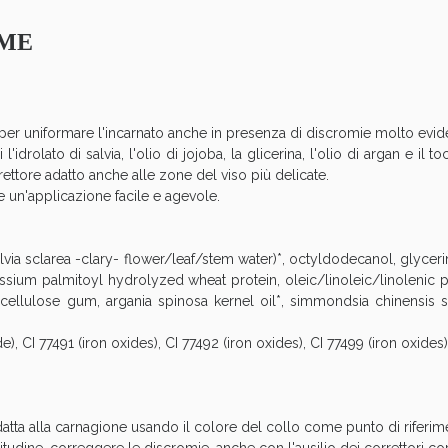
Sconto fino al 55% disponibile oggi!
IME
 per uniformare l'incarnato anche in presenza di discromie molto evide
 l'idrolato di salvia, l'olio di jojoba, la glicerina, l'olio di argan e il 
rettore adatto anche alle zone del viso più delicate.
te un'applicazione facile e agevole.
lvia sclarea -clary- flower/leaf/stem water)*, octyldodecanol, glyceri
assium palmitoyl hydrolyzed wheat protein, oleic/linoleic/linolenic po
, cellulose gum, argania spinosa kernel oil*, simmondsia chinensis 
ie Urinarie e Prostata: Sconti fino al 45% ogg
e), CI 77491 (iron oxides), CI 77492 (iron oxides), CI 77499 (iron oxides)
adatta alla carnagione usando il colore del collo come punto di riferim