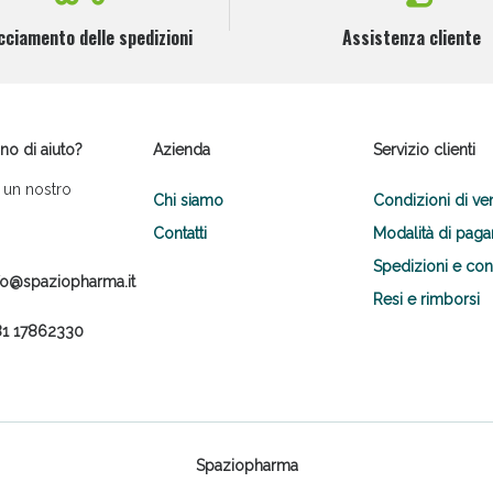
cciamento delle spedizioni
Assistenza cliente
no di aiuto?
Azienda
Servizio clienti
 un nostro
Chi siamo
Condizioni di ve
Contatti
Modalità di pag
Spedizioni e co
fo@spaziopharma.it
Resi e rimborsi
1 17862330
Spaziopharma