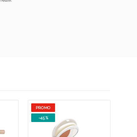
ettivi.
oggi!
PROMO
-45 %