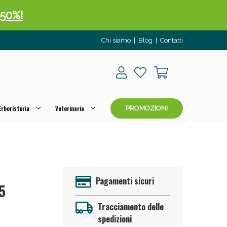
 50%!
Chi siamo
|
Blog
|
Contatti
rboristeria
Veterinaria
PROMOZIONI
oggi!
Pagamenti sicuri
5
Tracciamento delle
spedizioni