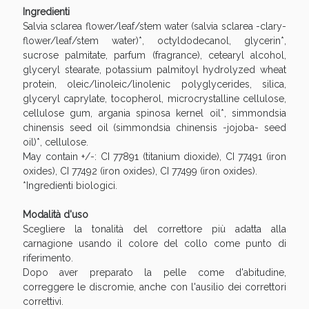
Sconto fino al 55% disponibile oggi!
Ingredienti
Salvia sclarea flower/leaf/stem water (salvia sclarea -clary-
flower/leaf/stem water)*, octyldodecanol, glycerin*,
sucrose palmitate, parfum (fragrance), cetearyl alcohol,
glyceryl stearate, potassium palmitoyl hydrolyzed wheat
protein, oleic/linoleic/linolenic polyglycerides, silica,
glyceryl caprylate, tocopherol, microcrystalline cellulose,
cellulose gum, argania spinosa kernel oil*, simmondsia
chinensis seed oil (simmondsia chinensis -jojoba- seed
oil)*, cellulose.
May contain +/-: CI 77891 (titanium dioxide), CI 77491 (iron
oxides), CI 77492 (iron oxides), CI 77499 (iron oxides).
*Ingredienti biologici.
Modalità d'uso
Scegliere la tonalità del correttore più adatta alla
carnagione usando il colore del collo come punto di
Vie Urinarie e Prostata: Sconti fino al 45% oggi!
riferimento.
Dopo aver preparato la pelle come d'abitudine,
correggere le discromie, anche con l'ausilio dei correttori
correttivi.