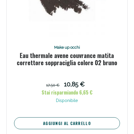
Scopri le offerte di Oggi
Make up occhi
Eau thermale avene couvrance matita
correttore soppraciglia colore 02 bruno
10,85 €
17,50 €
Stai risparmiando 6,65 €
Disponibile
AGGIUNGI AL CARRELLO