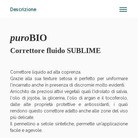
Descrizione
Anticellulite e Fanghi: Sconto fino al 40% valido
oggi!
puro
BIO
Correttore fluido SUBLIME
Correttore liquido ad alta coprenza.
Grazie alla sua texture setosa è perfetto per uniformare
l'incarnato anche in presenza di discromie molto evidenti.
Arricchito da preziosi attivi vegetali quali l'idrolato di salvia,
l'olio di jojoba, la glicerina, l'olio di argan e il tocoferolo,
dalle alte proprietà protettive e antiossidanti, i quali
rendono questo correttore adatto anche alle zone del viso
più delicate.
Il pennellino a setole sintetiche, permette un'applicazione
facile e agevole.