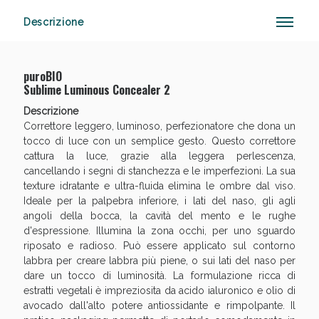
Descrizione
Anticellulite e Fanghi: Sconto fino al 40% valido
puroBIO
oggi!
Sublime Luminous Concealer 2
Descrizione
Correttore leggero, luminoso, perfezionatore che dona un
tocco di luce con un semplice gesto. Questo correttore
cattura la luce, grazie alla leggera perlescenza,
cancellando i segni di stanchezza e le imperfezioni. La sua
texture idratante e ultra-fluida elimina le ombre dal viso.
Ideale per la palpebra inferiore, i lati del naso, gli agli
angoli della bocca, la cavità del mento e le rughe
d'espressione. Illumina la zona occhi, per uno sguardo
riposato e radioso. Può essere applicato sul contorno
labbra per creare labbra più piene, o sui lati del naso per
dare un tocco di luminosità. La formulazione ricca di
estratti vegetali è impreziosita da acido ialuronico e olio di
avocado dall'alto potere antiossidante e rimpolpante. Il