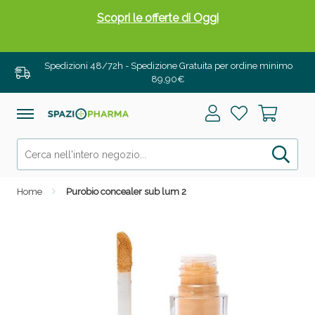
Scopri le offerte di Oggi
Spedizioni 48/72h - Spedizione Gratuita per ordine minimo
89,90€
Home
Purobio concealer sub lum 2
Drenanti e Pancia Piatta: Sconti fino al 55% validi
solo per OGGI!