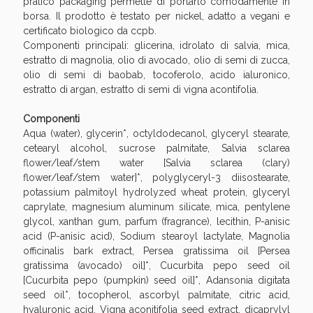
pratico packaging permette di portarlo comodamente in
Sconto fino al 55% disponibile oggi!
borsa. Il prodotto è testato per nickel, adatto a vegani e
certificato biologico da ccpb.
Componenti principali: glicerina, idrolato di salvia, mica,
estratto di magnolia, olio di avocado, olio di semi di zucca,
olio di semi di baobab, tocoferolo, acido ialuronico,
estratto di argan, estratto di semi di vigna acontifolia.
Componenti
Aqua (water), glycerin*, octyldodecanol, glyceryl stearate,
cetearyl alcohol, sucrose palmitate, Salvia sclarea
flower/leaf/stem water [Salvia sclarea (clary)
flower/leaf/stem water]*, polyglyceryl-3 diisostearate,
potassium palmitoyl hydrolyzed wheat protein, glyceryl
caprylate, magnesium aluminum silicate, mica, pentylene
glycol, xanthan gum, parfum (fragrance), lecithin, P-anisic
acid (P-anisic acid), Sodium stearoyl lactylate, Magnolia
Vie Urinarie e Prostata: Sconti fino al 45% oggi!
officinalis bark extract, Persea gratissima oil [Persea
gratissima (avocado) oil]*, Cucurbita pepo seed oil
[Cucurbita pepo (pumpkin) seed oil]*, Adansonia digitata
seed oil*, tocopherol, ascorbyl palmitate, citric acid,
hyaluronic acid, Vigna aconitifolia seed extract, dicaprylyl