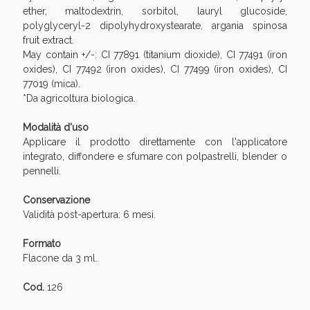
ether, maltodextrin, sorbitol, lauryl glucoside,
polyglyceryl-2 dipolyhydroxystearate, argania spinosa
fruit extract.
May contain +/-: CI 77891 (titanium dioxide), CI 77491 (iron
oxides), CI 77492 (iron oxides), CI 77499 (iron oxides), CI
77019 (mica).
*Da agricoltura biologica.
Modalità d'uso
Applicare il prodotto direttamente con l'applicatore
integrato, diffondere e sfumare con polpastrelli, blender o
pennelli.
Benessere Intestinale: Sconto fino al 55% valido
oggi!
Conservazione
Validità post-apertura: 6 mesi.
Formato
Flacone da 3 ml.
Cod.
126