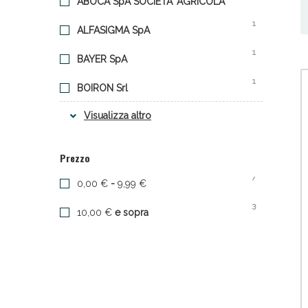
ABOCA SpA SOCIETA' AGRICOLA
1
ALFASIGMA SpA
1
BAYER SpA
1
BOIRON Srl
3
Visualizza altro
CHIESI FARMACEUTICI SpA
Sali
1
DOMPE' FARMACEUTICI SpA
Prezzo
1
ZAMBON ITALIA Srl
7
0,00 €
-
9,99 €
3
10,00 €
e sopra