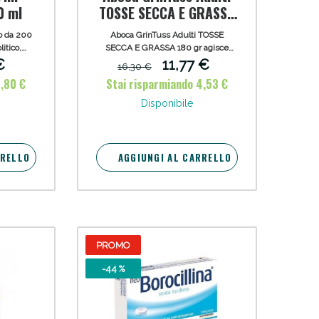
0 ml
TOSSE SECCA E GRASSA
180 gr
o da 200
Aboca GrinTuss Adulti TOSSE
itico,
SECCA E GRASSA 180 gr agisce
zioni
sulla tosse secca contrastando
€
11,77 €
16,30 €
 acute e
l'irritazione della mucosa e sulla
6,80 €
Stai risparmiando 4,53 €
 e bambini
tosse grassa favorendo l'idratazione
.
e l'eliminazione del muco.
Disponibile
RRELLO
AGGIUNGI AL CARRELLO
PROMO
-44 %