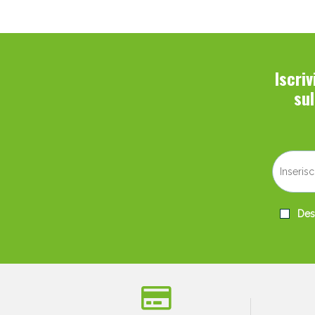
Iscri
su
Desi