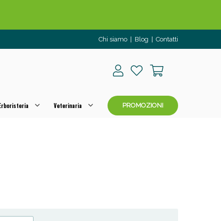
Chi siamo
|
Blog
|
Contatti
rboristeria
Veterinaria
PROMOZIONI
o per OGGI!