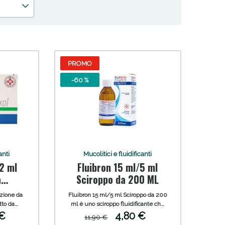
PROMO
-60 %
 50%!
anti
Mucolitici e fluidificanti
2 ml
Fluibron 15 ml/5 ml
a
Sciroppo da 200 ML
zione da
Fluibron 15 ml/5 ml Sciroppo da 200
tto da
ml è uno sciroppo fluidificante che
l nelle
elimina i muchi. Adatto nei pazienti
 €
4,80 €
11,90 €
 acute e
adulti e nei bambini da 2 anni in poi