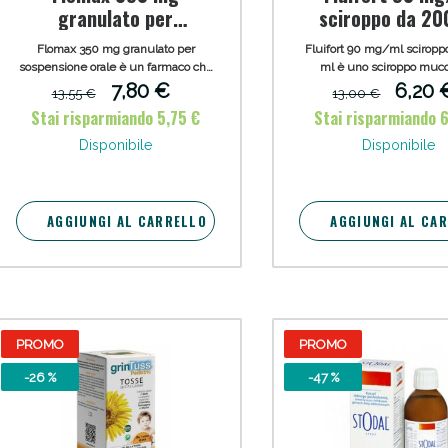
granulato per
sciroppo da 20
sospensione orale
Flomax 350 mg granulato per
Fluifort 90 mg/ml sciropp
sospensione orale è un farmaco che
ml è uno sciroppo mucol
agisce su infiammazione, dolore ed
fluidificante nelle affe
7,80 €
6,20 
13,55 €
13,00 €
eventuale febbre, ed è indicato per
dell'apparato respiratorio
Stai risparmiando 5,75 €
Stai risparmiando 
trattare infiammazioni di gola
croniche. Adatto per adulti
(faringiti, laringiti), orecchio (otiti),
dai due anni in poi
Disponibile
Disponibile
seni paranasali (sinusiti) e tonsille
(tonsilliti).
Sconto fino al 55% disponibile oggi!
AGGIUNGI AL CARRELLO
AGGIUNGI AL CA
PROMO
PROMO
-26 %
-47 %