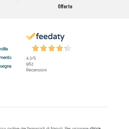
Offerte
ndita
amento
4,3
/5
962
nsegna
Recensioni
so ordine dei farmacisti di Napoli. Per visionare
clicca