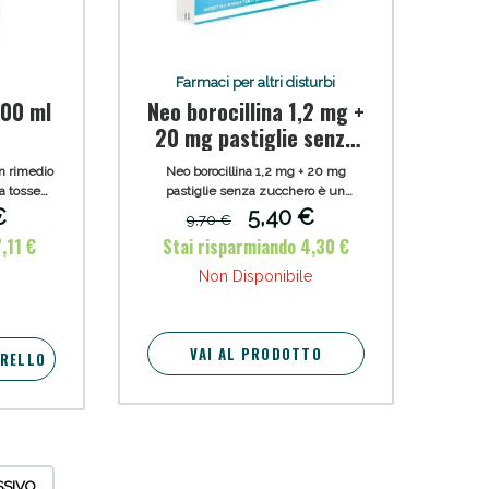
i!
Farmaci per altri disturbi
200 ml
Neo borocillina 1,2 mg +
20 mg pastiglie senza
zucchero
n rimedio
Neo borocillina 1,2 mg + 20 mg
a tosse
pastiglie senza zucchero è un
to anche
medicinale di automedicazione
€
5,40 €
9,70 €
iore ai 2
(classe C), a base di alcool
,11 €
Stai risparmiando 4,30 €
diclorobenzilico + sodio benzoato,
appartenente al gruppo terapeutico
Non Disponibile
degli Antisettici.
VAI AL PRODOTTO
RRELLO
oggi!
SSIVO