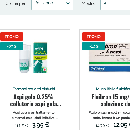
Posizione
9
Ordina per
Mostra
PROMO
PROMO
-67 %
-18 %
ni e Multivitaminici: oggi Sconto extra fino al
Farmaci per altri disturbi
Mucolitici e fluidific
Aspi gola 0,25%
Fluibron 15 mg/
collutorio aspi gola
soluzione d
0,25% spray per
nebulizzare
Aspi gola è un trattamento
Fluibron 115 mg/2 ml solu
mucosa orale
sintomatico di stati irritativo-
nebulizzare è un prodo
infiammatori anche associati a dolore
somministrare per aereso
3,95 €
12,05
11,85 €
14,70 €
del cavo orofaringeo (ad es. gengiviti,
affezioni broncopolmonari