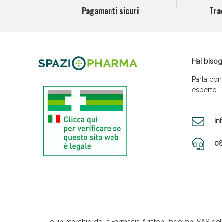
Pagamenti sicuri
Tra
Hai bisog
Parla con
esperto
in
08
è un marchio della Farmacia Ariston Padovani SAS del D