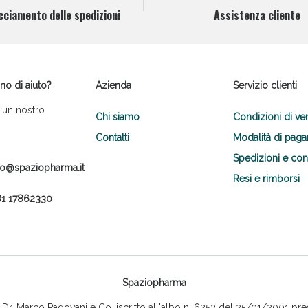
cciamento delle spedizioni
Assistenza cliente
no di aiuto?
Azienda
Servizio clienti
 un nostro
Chi siamo
Condizioni di ve
Contatti
Modalità di pag
Spedizioni e co
fo@spaziopharma.it
Resi e rimborsi
1 17862330
Spaziopharma
r. Marco Padovani e Co, iscritto all'albo n. 6253 del 25/01/2001 pres