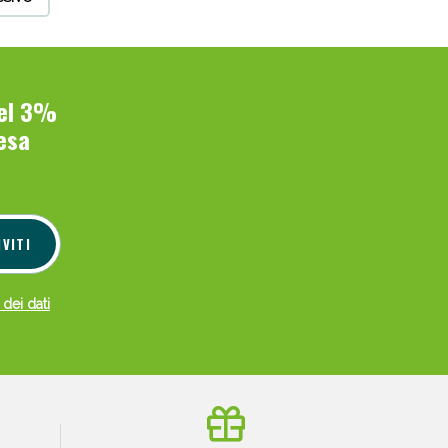
del 3%
esa
IVITI
 dei dati