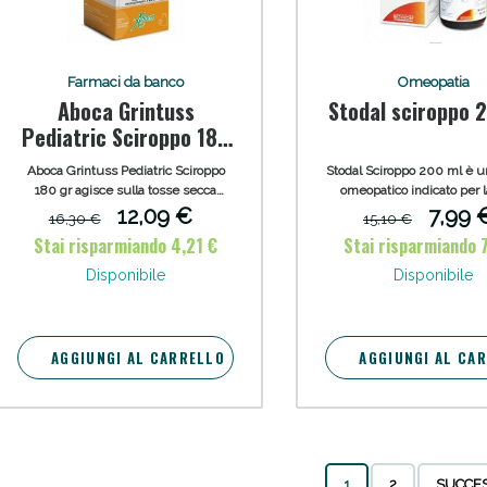
ie Urinarie e Prostata: Sconti fino al 45% ogg
Farmaci da banco
Omeopatia
Aboca Grintuss
Stodal sciroppo 
Pediatric Sciroppo 180
gr
Aboca Grintuss Pediatric Sciroppo
Stodal Sciroppo 200 ml è u
180 gr agisce sulla tosse secca
omeopatico indicato per l
contrastando l'irritazione della
secca e produttiva. Indica
12,09 €
7,99 
16,30 €
15,10 €
mucosa e sulla tosse grassa
per i bambini di età super
Stai risparmiando 4,21 €
Stai risparmiando 7
favorendo l'idratazione e
anni.
l'eliminazione del muco. Adatto per
Disponibile
Disponibile
bambini da 1 a 6 anni.
AGGIUNGI AL CARRELLO
AGGIUNGI AL CA
ssere Intestinale: Sconto fino al 55% valido 
1
2
SUCCE