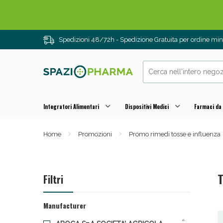
Spedizioni 48/72h - Spedizione Gratuita per ordine m
Integratori Alimentari
Dispositivi Medici
Farmaci da
Home
Promozioni
Promo rimedi tosse e influenza
Drenanti e
T
Filtri
Manufacturer
2