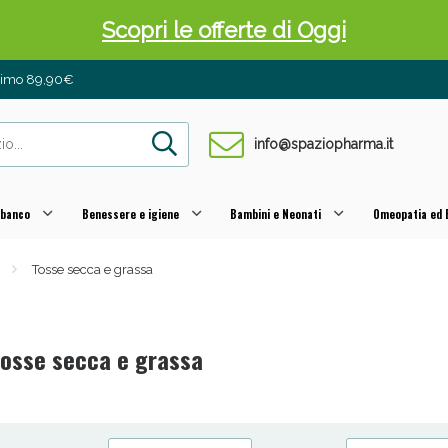
Scopri le offerte di Oggi
inimo 89,90€
info@spaziopharma.it
 banco
Benessere e igiene
Bambini e Neonati
Omeopatia ed E
Tosse secca e grassa
 Pancia Piatta: Sconti fino al 55% validi sol
osse secca e grassa