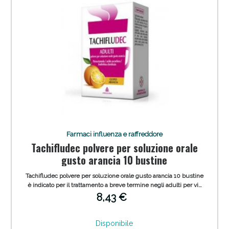
Scopri le offerte di Oggi
Farmaci influenza e raffreddore
Tachifludec polvere per soluzione orale
gusto arancia 10 bustine
Tachifludec polvere per soluzione orale gusto arancia 10 bustine
è indicato per il trattamento a breve termine negli adulti per via
orale dei sintomi da raffreddore ed influenza, inclusi il dolore di
8,43 €
entità lieve/ moderata e la febbre, quando associati a
congestione nasale.
Disponibile