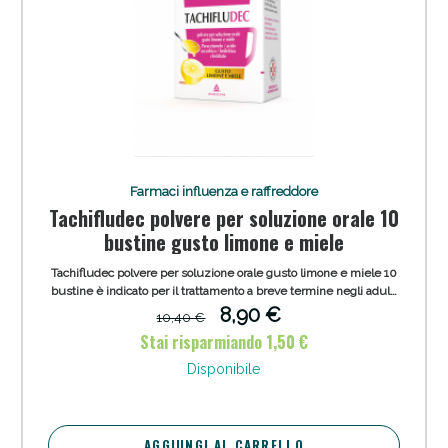
Farmaci influenza e raffreddore
Tachifludec polvere per soluzione orale 10
bustine gusto limone e miele
Tachifludec polvere per soluzione orale gusto limone e miele 10
bustine è indicato per il trattamento a breve termine negli adulti
per via orale dei sintomi da raffreddore ed influenza, inclusi il
8,90 €
10,40 €
dolore di entità lieve/ moderata e la febbre, quando associati a
Stai risparmiando 1,50 €
congestione nasale.
Disponibile
AGGIUNGI AL CARRELLO