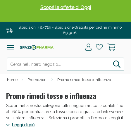
Drenanti e Pancia Piatta: Sconti fino al 55% validi
solo per OGGI!
Spedizioni 48/72h - Spedizione Gratuita per ordine minimo
89,90€
Home
Promozioni
Promo rimedi tosse e influenza
Promo rimedi tosse e influenza
Scopri nella nostra categoria tutti i migliori articoli scontati fino
Salini e Multivitaminici: oggi Sconto extra fino al
al -60% per contrastare la tosse secca e grassa ed intervenire
50%!
sui sintomi influenzali. Seleziona i prodotti in Promo e scegli il
rimedio migliore utilizzando sciroppi, compresse, spray
Leggi di più
estremamente efficaci!