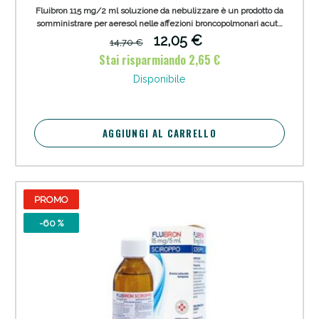
Fluibron 115 mg/2 ml soluzione da nebulizzare è un prodotto da
somministrare per aeresol nelle affezioni broncopolmonari acute
e croniche, volto ad alleviare tosse e pesantezza in petto. Adatto
12,05 €
14,70 €
per adulti e bambini con più di 2 anni di età.
Stai risparmiando 2,65 €
Disponibile
AGGIUNGI AL CARRELLO
PROMO
-60 %