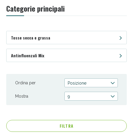
Categorie principali
Tosse secca e grassa
Antinfluenzali Mix
Ordina per
Anticellulite e Fanghi: Sconto fino al 40% valido
Posizione
oggi!
Mostra
9
FILTRA