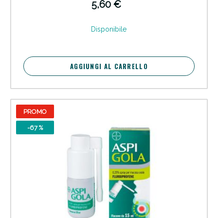
compresse di colore bianco, rotonde, piatte al sapore di arancia.
5,60 €
Adatte per attenuare dolori di intensità da lieve a moderata, quali
dolori muscolari e articolari, mal di testa, dolore associato a mal di
gola, mal di denti e dolori mestruali, e febbre negli adulti di età
Disponibile
pari o superiore a 18 anni.
Sconto fino al 55% disponibile oggi!
AGGIUNGI AL CARRELLO
PROMO
-67 %