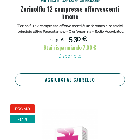
Farmaci influenza e raffreddore
Zerinolflu 12 compresse effervescenti
limone
Zerinolflu 12 compresse effervescenti è un farmaco a base del
principio attivo Paracetamolo + Clorfenamina + Sodio Ascorbato,
appartenente alla categoria degli Antipiretici, Analgesici FANS e
5,30 €
12,30 €
nello specifico Anilidi. Trattamento per via orale arricchito con
Stai risparmiando 7,00 €
vitamina C dei sintomi dell'influenza e del raffreddore negli
adulti.
Disponibile
AGGIUNGI AL CARRELLO
PROMO
-14 %