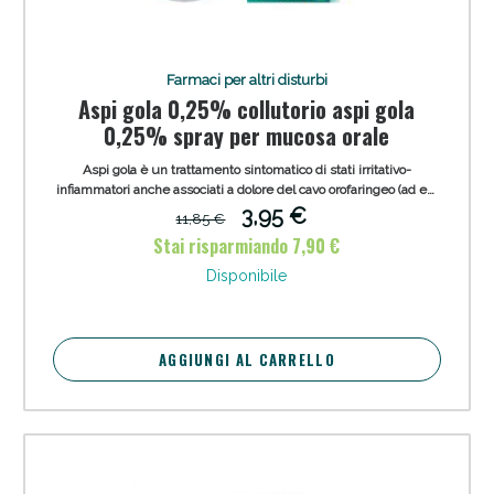
Vie Urinarie e Prostata: Sconti fino al 45% oggi!
Farmaci per altri disturbi
Aspi gola 0,25% collutorio aspi gola
0,25% spray per mucosa orale
Aspi gola è un trattamento sintomatico di stati irritativo-
infiammatori anche associati a dolore del cavo orofaringeo (ad es.
gengiviti, stomatiti, faringiti), anche in conseguenza di terapia
3,95 €
11,85 €
dentaria conservativa o estrattiva.
Stai risparmiando 7,90 €
Disponibile
AGGIUNGI AL CARRELLO
Benessere Intestinale: Sconto fino al 55% valido
oggi!