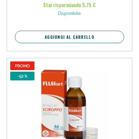
orecchio (otiti), seni paranasali (sinusiti) e tonsille (tonsilliti).
Stai risparmiando 5,75 €
Disponibile
AGGIUNGI AL CARRELLO
PROMO
-52 %