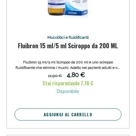
Mucolitici e fluidificanti
Fluibron 15 ml/5 ml Sciroppo da 200 ML
Fluibron 15 ml/5 ml Sciroppo da 200 ml è uno sciroppo
fluidificante che elimina i muchi. Adatto nei pazienti adulti e nei
bambini da 2 anni in poi affetti da malattie acute delle vie
4,80 €
11,90 €
respiratorie caratterizzate da muco denso e viscoso.
Stai risparmiando 7,10 €
Disponibile
AGGIUNGI AL CARRELLO