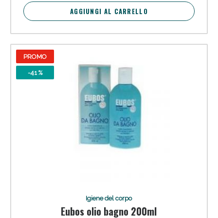
Vie Urinarie e Prostata: Sconti fino al 45% oggi!
AGGIUNGI AL CARRELLO
PROMO
-41 %
Benessere Intestinale: Sconto fino al 55% valido
oggi!
Igiene del corpo
Eubos olio bagno 200ml