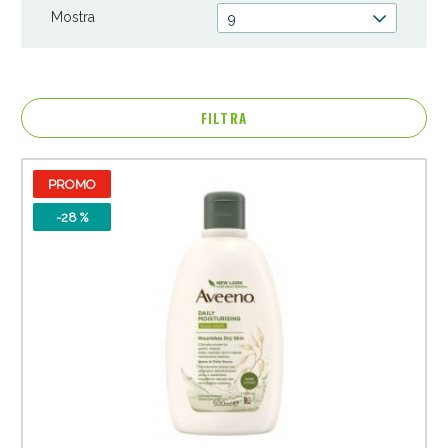
Mostra
9
FILTRA
PROMO
-28 %
Anticellulite e Fanghi: Sconto fino al 40% valido
oggi!