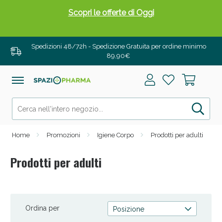
Drenanti e Pancia Piatta: Sconti fino al 55% validi
solo per OGGI!
Spedizioni 48/72h - Spedizione Gratuita per ordine minimo
89,90€
Home
Promozioni
Igiene Corpo
Prodotti per adulti
Prodotti per adulti
Salini e Multivitaminici: oggi Sconto extra fino al
50%!
Ordina per
Posizione