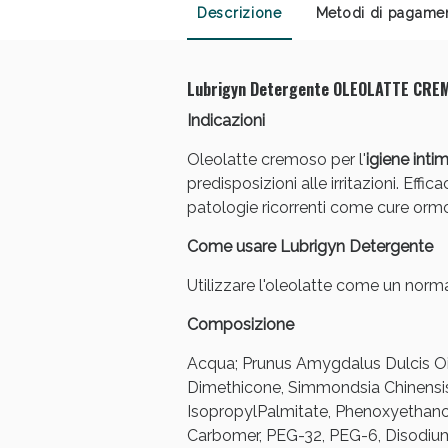
Descrizione
Metodi di pagame
Anti
Lubrigyn Detergente OLEOLATTE CRE
Indicazioni
Oleolatte cremoso per l'
igiene inti
predisposizioni alle irritazioni. Effi
patologie ricorrenti come cure ormo
Come usare Lubrigyn Detergente
Utilizzare l'oleolatte come un normal
Composizione
Anti
Acqua; Prunus Amygdalus Dulcis Oil,
Dimethicone, Simmondsia Chinensis S
IsopropylPalmitate, Phenoxyethanol
Carbomer, PEG-32, PEG-6, Disodium 