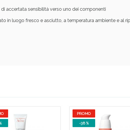
o di accertata sensibilità verso uno dei componenti
ie Urinarie e Prostata: Sconti fino al 45% ogg
o in luogo fresco e asciutto, a temperatura ambiente e al ripa
ssere Intestinale: Sconto fino al 55% valido 
MO
PROMO
%
-38 %