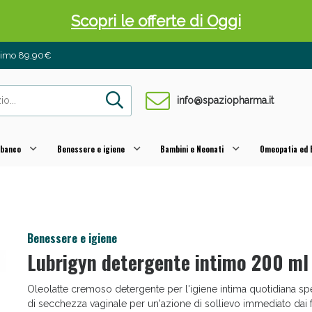
Scopri le offerte di Oggi
inimo 89,90€
info@spaziopharma.it
 banco
Benessere e igiene
Bambini e Neonati
Omeopatia ed E
 Pancia Piatta: Sconti fino al 55% validi sol
Benessere e igiene
Lubrigyn detergente intimo 200 m
Oleolatte cremoso detergente per l'igiene intima quotidiana spe
di secchezza vaginale per un'azione di sollievo immediato dai f