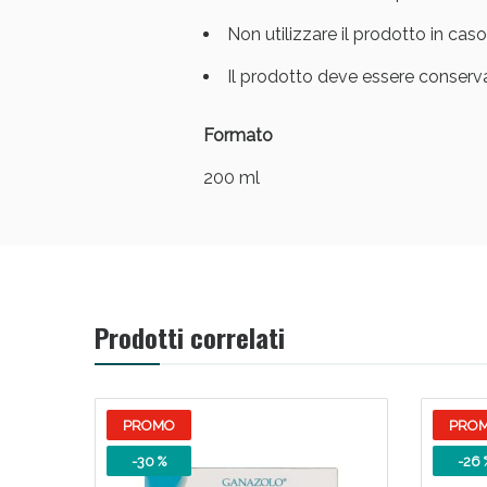
Non utilizzare il prodotto in cas
V
Il prodotto deve essere conservat
Formato
200 ml
Prodotti correlati
Bene
PROMO
PRO
-30 %
-26 