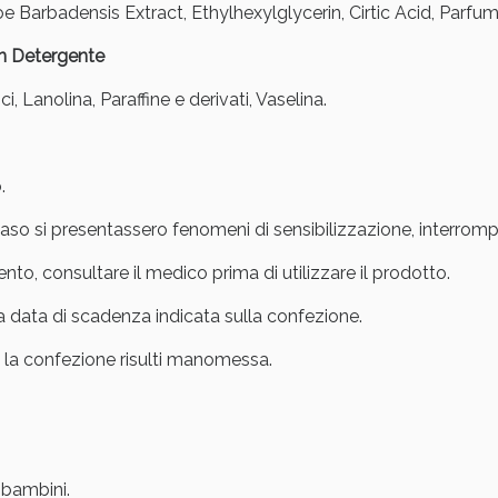
e Barbadensis Extract, Ethylhexylglycerin, Cirtic Acid, Parfum
n Detergente
i, Lanolina, Paraffine e derivati, Vaselina.
.
Sconto fino al 55% disponibile oggi!
caso si presentassero fenomeni di sensibilizzazione, interromp
nto, consultare il medico prima di utilizzare il prodotto.
la data di scadenza indicata sulla confezione.
o la confezione risulti manomessa.
 bambini.