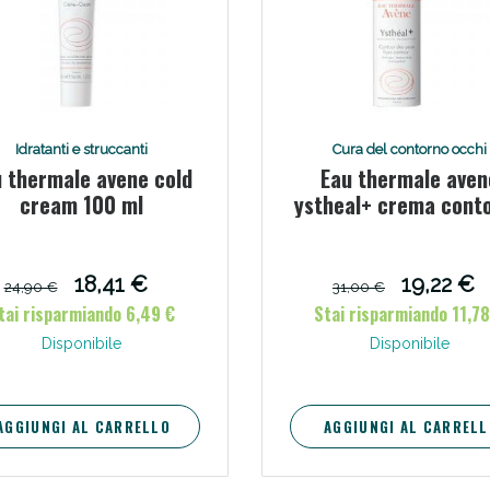
Idratanti e struccanti
Cura del contorno occhi
 thermale avene cold
Eau thermale aven
cream 100 ml
ystheal+ crema cont
Scopri le offerte di Oggi
occhi 15 ml
18,41 €
19,22 €
24,90 €
31,00 €
tai risparmiando 6,49 €
Stai risparmiando 11,78
Disponibile
Disponibile
AGGIUNGI AL CARRELLO
AGGIUNGI AL CARRELL