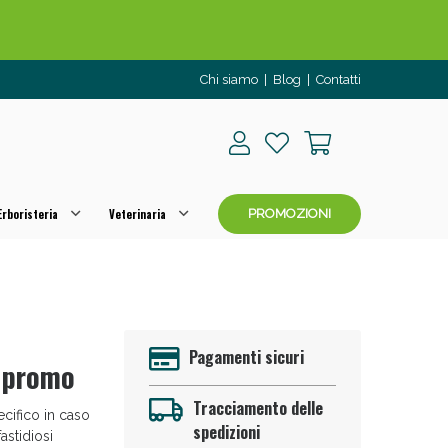
Chi siamo
|
Blog
|
Contatti
rboristeria
Veterinaria
PROMOZIONI
o per OGGI!
Pagamenti sicuri
l promo
Tracciamento delle
cifico in caso
spedizioni
astidiosi