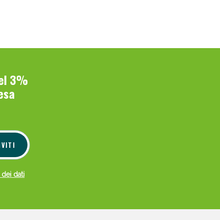
del 3%
esa
IVITI
 dei dati