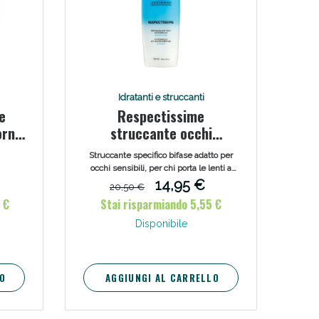
Idratanti e struccanti
e
Respectissime
orno
struccante occhi
waterproof bifase 125 ml
Struccante specifico bifase adatto per
occhi sensibili, per chi porta le lenti a
contatto o per chi usa prodotti
14,95 €
20,50 €
waterproof, dal maquillage più
 €
Stai risparmiando 5,55 €
resistente.
Disponibile
O
AGGIUNGI AL CARRELLO