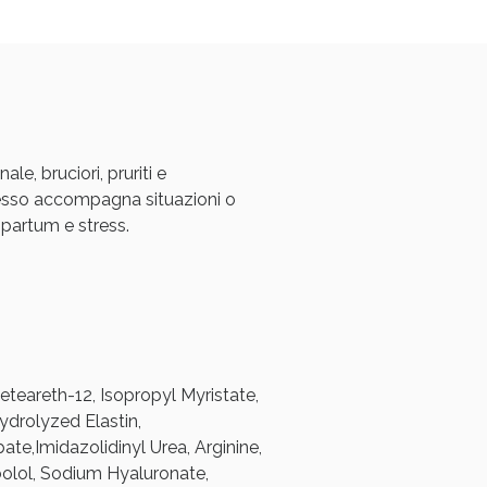
oggi!
le, bruciori, pruriti e
sso accompagna situazioni o
-partum e stress.
oggi!
eteareth-12, Isopropyl Myristate,
ydrolyzed Elastin,
e,Imidazolidinyl Urea, Arginine,
bolol, Sodium Hyaluronate,