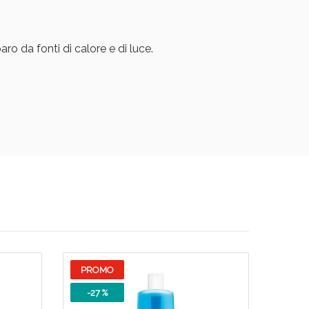
i!
ro da fonti di calore e di luce.
oggi!
PROMO
-27 %