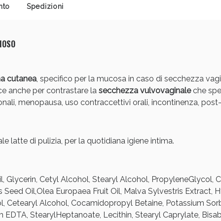
nto
Spedizioni
cellulite e Fanghi: Sconto fino al 40% valido 
MOSO
ma cutanea
, specifico per la mucosa in caso di secchezza vagina
cace anche per contrastare la
secchezza vulvovaginale
che spe
nali, menopausa, uso contraccettivi orali, incontinenza, post
e latte di pulizia, per la quotidiana igiene intima.
cellulite e Fanghi: Sconto fino al 40% valido 
 Glycerin, Cetyl Alcohol, Stearyl Alcohol, PropyleneGlycol, C
eed Oil,Olea Europaea Fruit Oil, Malva Sylvestris Extract, H
, Cetearyl Alcohol, Cocamidopropyl Betaine, Potassium Sorbat
EDTA, StearylHeptanoate, Lecithin, Stearyl Caprylate, Bisa