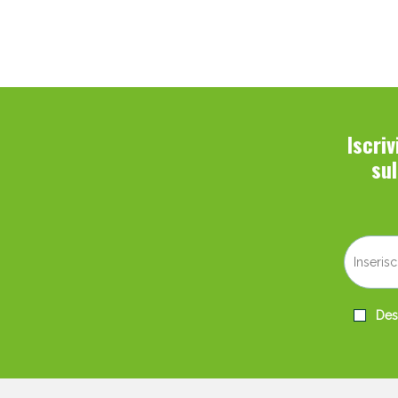
Iscri
su
Desi