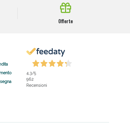
Offerte
ndita
amento
4,3
/5
962
nsegna
Recensioni