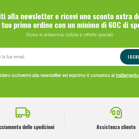
ie Urinarie e Prostata: Sconti fino al 45% ogg
viti alla newsletter e ricevi uno sconto extra 
l tuo primo ordine con un minimo di 60€ di sp
Ricevi in anteprima notizie e offerte speciali
ISCR
dero iscrivermi alla newsletter ed esprimo il consenso al
trattamento
ssere Intestinale: Sconto fino al 55% valido 
cciamento delle spedizioni
Assistenza cliente