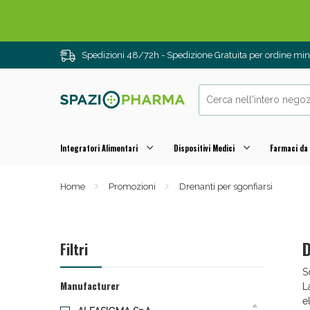
Spedizioni 48/72h - Spedizione Gratuita per ordine m
Integratori Alimentari
Dispositivi Medici
Farmaci da
Home
Promozioni
Drenanti per sgonfiarsi
Drenanti e
D
Filtri
S
Manufacturer
L
e
2