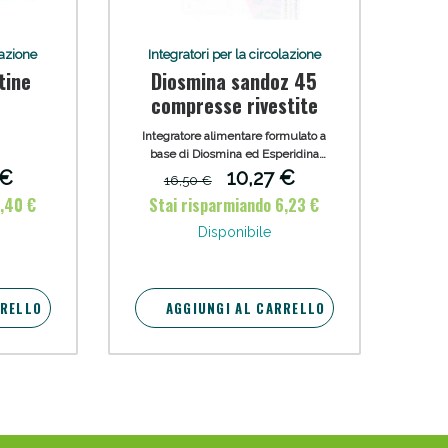
lazione
Integratori per la circolazione
tine
Diosmina sandoz 45
compresse rivestite
Integratore alimentare formulato a
base di Diosmina ed Esperidina
indicato come terapia coadiuvante
 €
10,27 €
16,50 €
nel trattamento delle varici e delle
6,40 €
Stai risparmiando 6,23 €
complicanze flebitiche delle
emorroidi, e di quelle legate a stati
Disponibile
di fragilità capillare.
RRELLO
AGGIUNGI AL CARRELLO