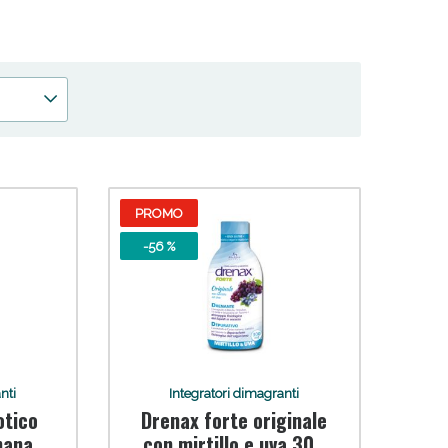
 50%!
PROMO
-56 %
nti
Integratori dimagranti
otico
Drenax forte originale
nanas
con mirtillo e uva 300