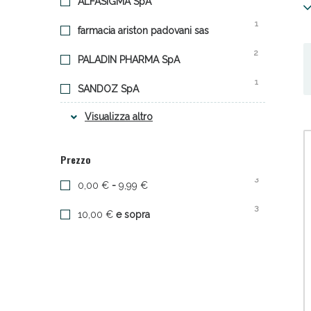
ALFASIGMA SpA
m
1
farmacia ariston padovani sas
2
PALADIN PHARMA SpA
1
SANDOZ SpA
Visualizza altro
Sali
Prezzo
3
0,00 €
-
9,99 €
3
10,00 €
e sopra