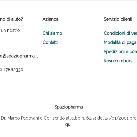
no di aiuto?
Azienda
Servizio clienti
 un nostro
Chi siamo
Condizioni di ve
Contatti
Modalità di pag
Spedizioni e co
fo@spaziopharma.it
Scopri le offerte di Oggi
Resi e rimborsi
1 17862330
Spaziopharma
r. Marco Padovani e Co, iscritto all'albo n. 6253 del 25/01/2001 pres
qui
.