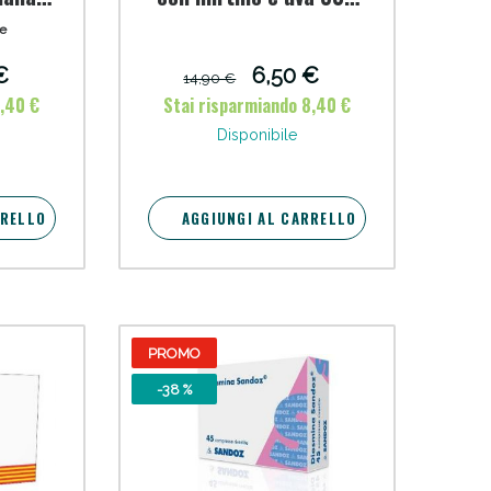
ml
te
oggi!
€
6,50 €
14,90 €
8,40 €
Stai risparmiando 8,40 €
Disponibile
RRELLO
AGGIUNGI AL CARRELLO
PROMO
oggi!
-38 %