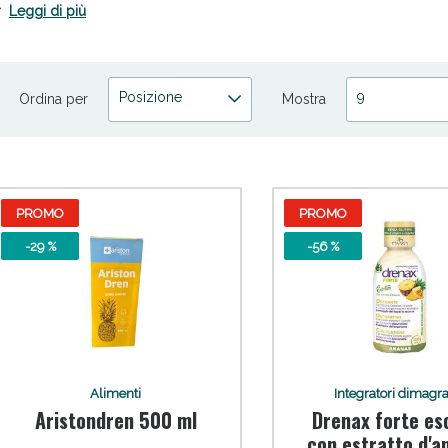
omento estivo sentendoti al meglio, giorno dopo giorno.
Leggi di più
Posizione
9
Ordina per
Mostra
ni e Multivitaminici: oggi Sconto extra fino al
PROMO
PROMO
-29 %
-56 %
Alimenti
Integratori dimagra
Aristondren 500 ml
Drenax forte es
con estratto d'a