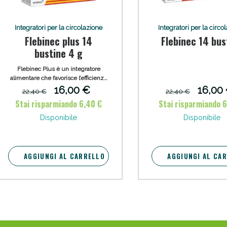
Integratori per la circolazione
Integratori per la circo
Flebinec plus 14
Flebinec 14 bus
bustine 4 g
Flebinec Plus è un integratore
alimentare che favorisce l’efficienza
microvascolare indicato per il
16,00 €
16,00
22,40 €
22,40 €
Sconto fino al 55% disponibile oggi!
mantenimento della fisiologica
Stai risparmiando 6,40 €
Stai risparmiando 
integrità dei vasi e per la funzionalità
della microcircolazione in caso di
Disponibile
Disponibile
gambe e caviglie gonfie, stanche e
pesanti.
AGGIUNGI AL CARRELLO
AGGIUNGI AL CA