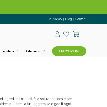
Chi siamo
|
Blog
|
Contatti
rboristeria
Veterinaria
PROMOZIONI
o per OGGI!
 di ingredienti naturali, è la soluzione ideale per
siderata. Libera la tua leggerezza e goditi ogni