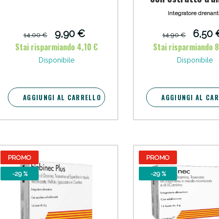
300 ml
Integratore drenan
cellulite e Fanghi: Sconto fino al 40% valido 
9,90 €
6,50 
14,00 €
14,90 €
Stai risparmiando 4,10 €
Stai risparmiando 
Disponibile
Disponibile
AGGIUNGI AL CARRELLO
AGGIUNGI AL CA
PROMO
PROMO
cellulite e Fanghi: Sconto fino al 40% valido 
-29 %
-29 %