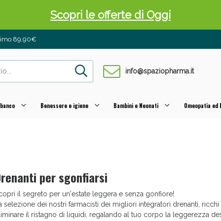
Scopri le offerte di Oggi
inimo 89,90€
info@spaziopharma.it
 banco
Benessere e igiene
Bambini e Neonati
Omeopatia ed E
 Pancia Piatta: Sconti fino al 55% validi sol
renanti per sgonfiarsi
copri il segreto per un'estate leggera e senza gonfiore!
a selezione dei nostri farmacisti dei migliori integratori drenanti, ricchi
liminare il ristagno di liquidi, regalando al tuo corpo la leggerezza de