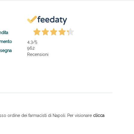
ndita
amento
4,3
/5
962
nsegna
Recensioni
so ordine dei farmacisti di Napoli. Per visionare
clicca