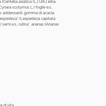
 [Centella asiatica (L.) Urb.] erba
 (Cynara scolymus L.) foglie e.s.,
ico; addensanti: gomma di acacia,
 lespedeza* (Lespedeza capitata
 L.) semi e.s., rutina*, ananas [Ananas
oggi!
e di vita.