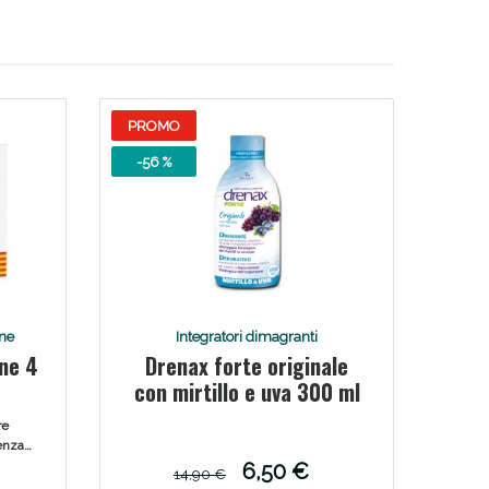
PROMO
-56 %
one
Integratori dimagranti
ine 4
Drenax forte originale
con mirtillo e uva 300 ml
re
ienza
l
6,50 €
14,90 €
tegrità