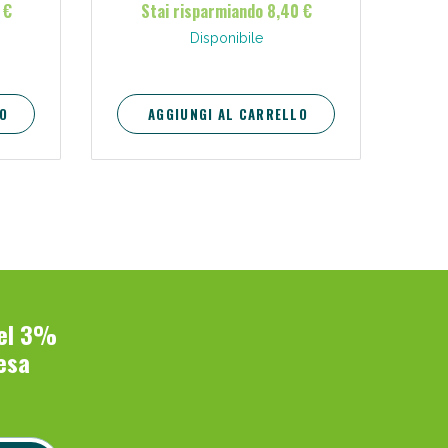
 €
Stai risparmiando 8,40 €
ella
mbe e
Disponibile
nti.
O
AGGIUNGI AL CARRELLO
del 3%
esa