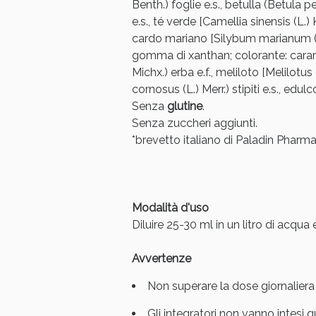
Benth.) foglie e.s., betulla (Betula 
e.s., té verde [Camellia sinensis (L.)
cardo mariano [Silybum marianum (L.)
gomma di xanthan; colorante: caram
Michx.) erba e.f., meliloto [Melilotus o
cornosus (L.) Merr.) stipiti e.s., edul
Senza
glutine
.
Senza zuccheri aggiunti.
Bene
*brevetto italiano di Paladin Pharm
Modalità d'uso
Diluire 25-30 ml in un litro di acqua
Avvertenze
Non superare la dose giornaliera 
Gli integratori non vanno intesi qu