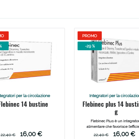
MO
PROMO
%
-29 %
tegratori per la circolazione
Integratori per la circolazi
Flebinec 14 bustine
Flebinec plus 14 bust
g
Flebinec Plus è un integrato
alimentare che favorisce l’effic
microvascolare indicato per i
16,00 €
16,00 €
22,40 €
22,40 €
mantenimento della fisiologica in