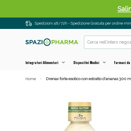
Sali
Spedizioni 48/72h - Spedizione Gratuita per ordine m
Integratori Alimentari
Dispositivi Medici
Farmaci da
Home
Drenax forte esotico con estratto d'ananas 300 m
Anti