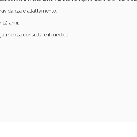
Scopri le offerte di Oggi
gravidanza e allattamento.
 12 anni.
gati senza consultare il medico.