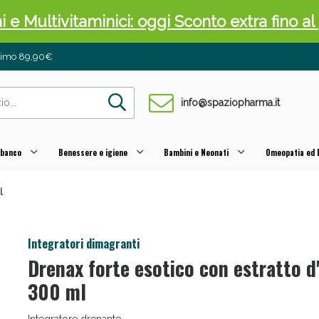
ni e Multivitaminici: oggi Sconto extra fino al
inimo 89,90€
info@spaziopharma.it
 banco
Benessere e igiene
Bambini e Neonati
Omeopatia ed E
l
cellulite e Fanghi: Sconto fino al 40% valido 
Integratori dimagranti
Drenax forte esotico con estratto d
300 ml
Integratore drenante