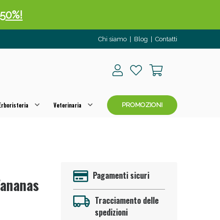
 50%!
Chi siamo
|
Blog
|
Contatti
rboristeria
Veterinaria
PROMOZIONI
oggi!
Pagamenti sicuri
'ananas
Tracciamento delle
spedizioni