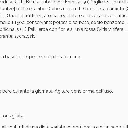
pendula Roth, Betula pubescens Ehrh. 50:50) foglie e.s., centella
 Kuntze] foglie e.s., ribes (Ribes nigrum L.) foglie e.s., carciofo
 Gaernt.] frutti e.s., aroma, regolatore di acidità: acido citr
ello E150a; conservanti: potassio sorbato, sodio benzoato;
fficinalis (L.) Pall.] erba con fiori e.s., uva rossa (Vitis vinifera
corante: sucralosio.
ssere Intestinale: Sconto fino al 55% valido 
a a base di Lespedeza capitata e rutina.
 e bere durante la giornata. Agitare bene prima dell'uso.
consigliata.
ali sostituti di una dieta variata ed equilibrata e di un sano stil