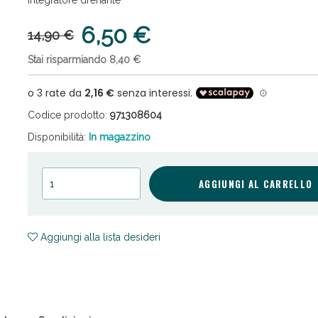
6,50 €
14,90 €
Stai risparmiando 8,40 €
Codice prodotto:
971308604
cellulite e Fanghi: Sconto fino al 40% valido 
Disponibilità:
In magazzino
AGGIUNGI AL CARRELLO
Aggiungi alla lista desideri