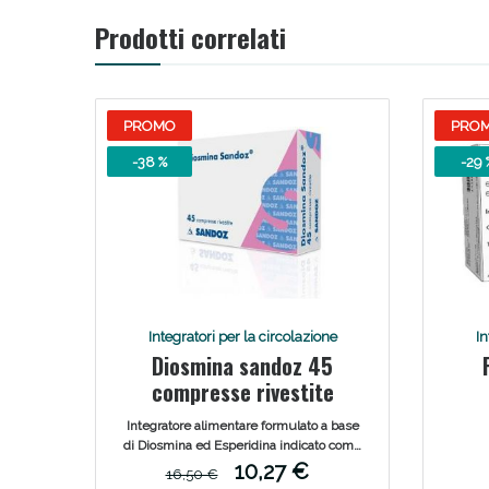
Prodotti correlati
PROMO
PRO
-38 %
-29 
Integratori per la circolazione
In
Diosmina sandoz 45
compresse rivestite
Integratore alimentare formulato a base
di Diosmina ed Esperidina indicato come
terapia coadiuvante nel trattamento
10,27 €
16,50 €
delle varici e delle complicanze