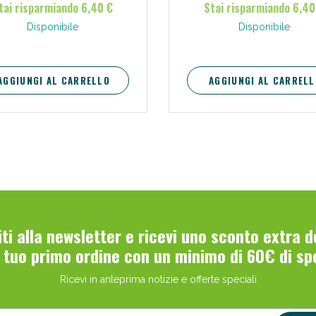
tai risparmiando 6,40 €
Stai risparmiando 6,40
dei vasi e per la funzionalità d
microcircolazione in caso di ga
Disponibile
Disponibile
caviglie gonfie, stanche e pesa
AGGIUNGI AL CARRELLO
AGGIUNGI AL CARRELL
viti alla newsletter e ricevi uno sconto extra 
l tuo primo ordine con un minimo di 60€ di sp
Ricevi in anteprima notizie e offerte speciali