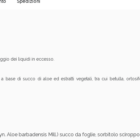
nto
Spedizioni
Sconto fino al 55% disponibile oggi!
ggio dei liquidi in eccesso.
a base di succo di aloe ed estratti vegetali, tra cui betulla, ortosi
ie Urinarie e Prostata: Sconti fino al 45% ogg
syn. Aloe barbadensis Mill.) succo da foglie, sorbitolo scirop