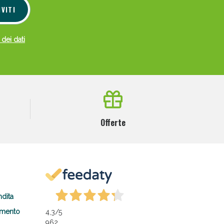
IVITI
 dei dati
Offerte
ndita
amento
4,3
/5
962