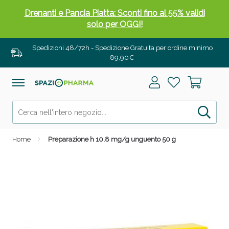
Drenanti e Pancia Piatta: Sconti fino al 55% validi
solo per OGGI!
Spedizioni 48/72h - Spedizione Gratuita per ordine minimo
89,90€
Home
Preparazione h 10,8 mg/g unguento 50 g
Salini e Multivitaminici: oggi Sconto extra fino al
50%!