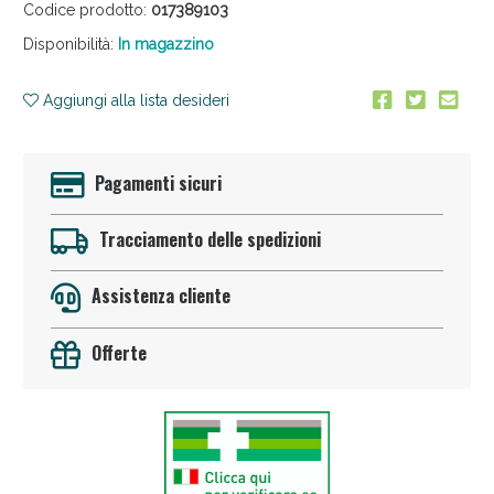
Codice prodotto:
017389103
Disponibilità:
In magazzino
Aggiungi alla lista desideri
Pagamenti sicuri
Anticellulite e Fanghi: Sconto fino al 40% valido
oggi!
Tracciamento delle spedizioni
Assistenza cliente
Offerte