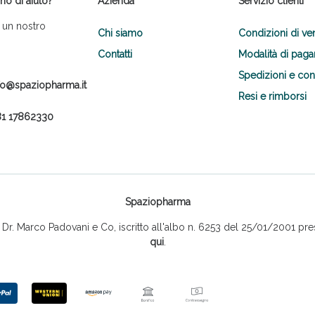
no di aiuto?
Azienda
Servizio clienti
 un nostro
Chi siamo
Condizioni di ve
Contatti
Modalità di pag
Spedizioni e co
fo@spaziopharma.it
Resi e rimborsi
1 17862330
Spaziopharma
r. Marco Padovani e Co, iscritto all'albo n. 6253 del 25/01/2001 pres
qui
.