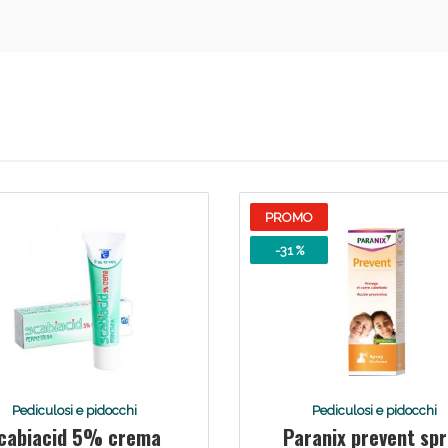
Scopri le offerte di Oggi
PROMO
-31 %
Pediculosi e pidocchi
Pediculosi e pidocchi
cabiacid 5% crema
Paranix prevent sp