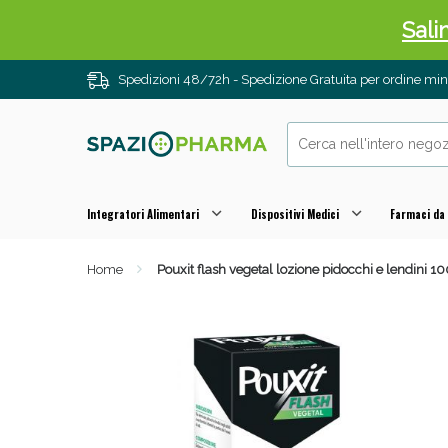
Sali
Spedizioni 48/72h - Spedizione Gratuita per ordine m
Integratori Alimentari
Dispositivi Medici
Farmaci da
Home
Pouxit flash vegetal lozione pidocchi e lendini 1
Anti