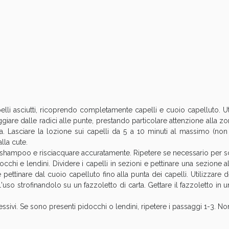
Sconto fino al 55% disponibile oggi!
elli asciutti, ricoprendo completamente capelli e cuoio capelluto. U
are dalle radici alle punte, prestando particolare attenzione alla zon
ta. Lasciare la lozione sui capelli da 5 a 10 minuti al massimo (non
alla cute.
o shampoo e risciacquare accuratamente. Ripetere se necessario per 
hi e lendini. Dividere i capelli in sezioni e pettinare una sezione alla
ie Urinarie e Prostata: Sconti fino al 45% ogg
 pettinare dal cuoio capelluto fino alla punta dei capelli. Utilizzare 
e l'uso strofinandolo su un fazzoletto di carta. Gettare il fazzoletto in 
essivi. Se sono presenti pidocchi o lendini, ripetere i passaggi 1-3. Non