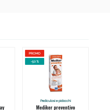
PROMO
-50 %
Pediculosi e pidocchi
ray
Mediker preventivo