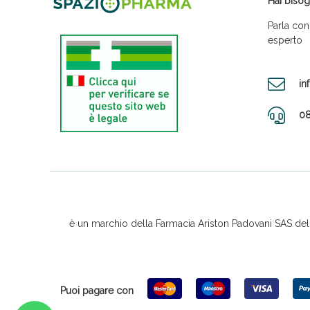
Hai bisog
Parla con
esperto
in
08
è un marchio della Farmacia Ariston Padovani SAS del D
Puoi pagare con