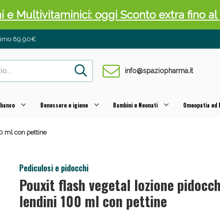
ni e Multivitaminici: oggi Sconto extra fino al
inimo 89,90€
info@spaziopharma.it
 banco
Benessere e igiene
Bambini e Neonati
Omeopatia ed E
00 ml con pettine
cellulite e Fanghi: Sconto fino al 40% valido 
Pediculosi e pidocchi
Pouxit flash vegetal lozione pidocch
lendini 100 ml con pettine