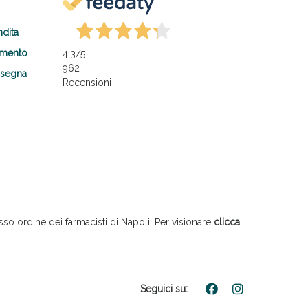
ndita
amento
4,3
/5
962
nsegna
Recensioni
so ordine dei farmacisti di Napoli. Per visionare
clicca
Seguici su: