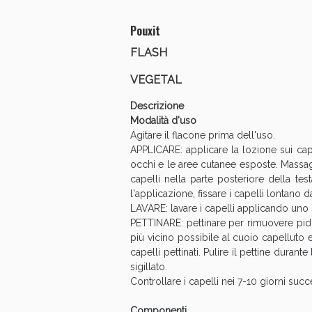
Pouxit
FLASH
VEGETAL
Descrizione
Modalità d'uso
Agitare il flacone prima dell'uso.
APPLICARE: applicare la lozione sui cap
occhi e le aree cutanee esposte. Massaggi
capelli nella parte posteriore della tes
l'applicazione, fissare i capelli lontano d
LAVARE: lavare i capelli applicando un
PETTINARE: pettinare per rimuovere pidocc
V
più vicino possibile al cuoio capelluto e
capelli pettinati. Pulire il pettine durant
sigillato.
Controllare i capelli nei 7-10 giorni succ
Componenti