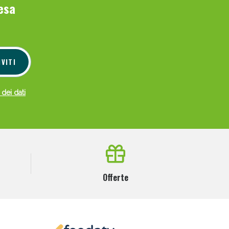
esa
IVITI
 dei dati
Offerte