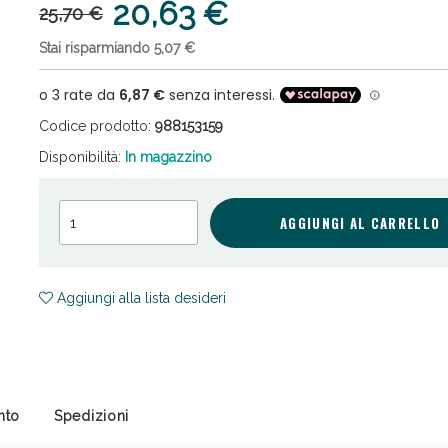
20,63 €
25,70 €
Stai risparmiando 5,07 €
Codice prodotto:
988153159
Disponibilità:
In magazzino
cellulite e Fanghi: Sconto fino al 40% valido 
AGGIUNGI AL CARRELLO
Aggiungi alla lista desideri
nto
Spedizioni