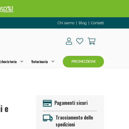
 50%!
Chi siamo
|
Blog
|
Contatti
rboristeria
Veterinaria
PROMOZIONI
oggi!
Pagamenti sicuri
i e
Tracciamento delle
spedizioni