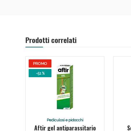
Prodotti correlati
PROMO
-51 %
Pediculosi e pidocchi
Aftir gel antiparassitario
S