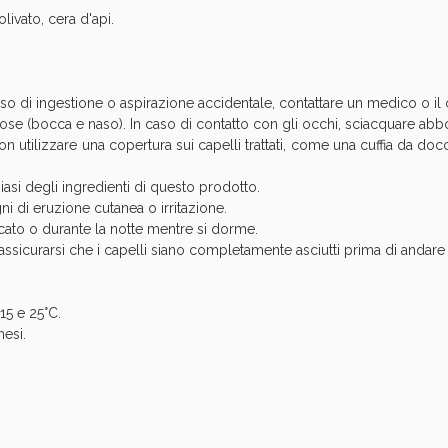
livato, cera d'api.
so di ingestione o aspirazione accidentale, contattare un medico o il c
ucose (bocca e naso). In caso di contatto con gli occhi, sciacquare 
on utilizzare una copertura sui capelli trattati, come una cuffia da doc
ssere Intestinale: Sconto fino al 55% valido 
iasi degli ingredienti di questo prodotto.
i di eruzione cutanea o irritazione.
icato o durante la notte mentre si dorme.
 assicurarsi che i capelli siano completamente asciutti prima di andare a
15 e 25°C.
esi.