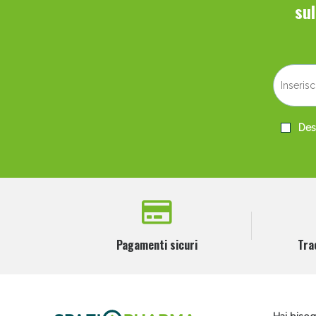
su
Desi
Pagamenti sicuri
Tra