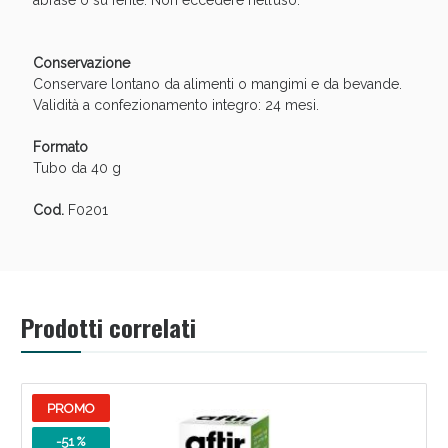
abrase o su ferite. Non eccedere nell’uso.
Conservazione
Conservare lontano da alimenti o mangimi e da bevande.
Validità a confezionamento integro: 24 mesi.
Formato
Tubo da 40 g
Cod.
F0201
Benessere Intestinale: Sconto fino al 55% valido
oggi!
Prodotti correlati
PROMO
-51 %