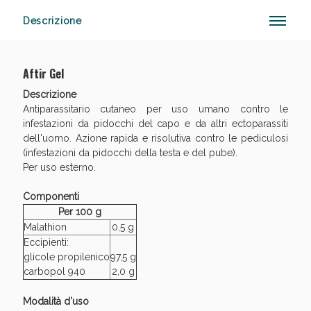
Descrizione
Anticellulite e Fanghi: Sconto fino al 40% valido
Aftir Gel
oggi!
Descrizione
Antiparassitario cutaneo per uso umano contro le
infestazioni da pidocchi del capo e da altri ectoparassiti
dell'uomo. Azione rapida e risolutiva contro le pediculosi
(infestazioni da pidocchi della testa e del pube).
Per uso esterno.
Componenti
Per 100 g
Malathion
0,5 g
Eccipienti:
glicole propilenico
97,5 g
carbopol 940
2,0 g
Modalità d'uso