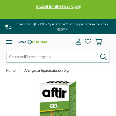
Scopri le offerte di Oggi
Spedizioni 48/72h - Spedizione Gratuita per ordine minimo
89,90€
Home
Aftir gel antiparassitario 40 g
Drenanti e Pancia Piatta: Sconti fino al 55% validi
solo per OGGI!