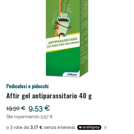
Salini e Multivitaminici: oggi Sconto extra fino al
Pediculosi e pidocchi
50%!
Aftir gel antiparassitario 40 g
9,53 €
19,50 €
Stai risparmiando 9,97 €