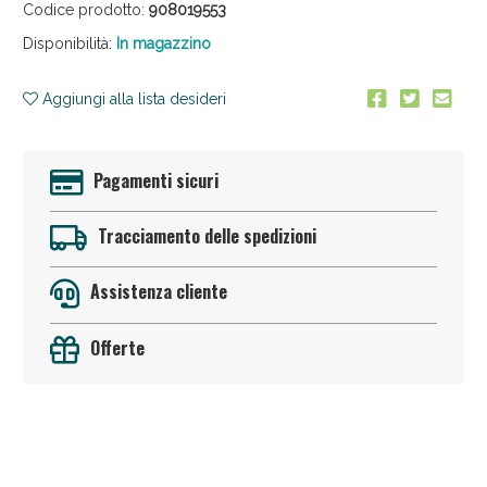
Codice prodotto:
908019553
Disponibilità:
In magazzino
Aggiungi alla lista desideri
Pagamenti sicuri
Anticellulite e Fanghi: Sconto fino al 40% valido
oggi!
Tracciamento delle spedizioni
Assistenza cliente
Offerte