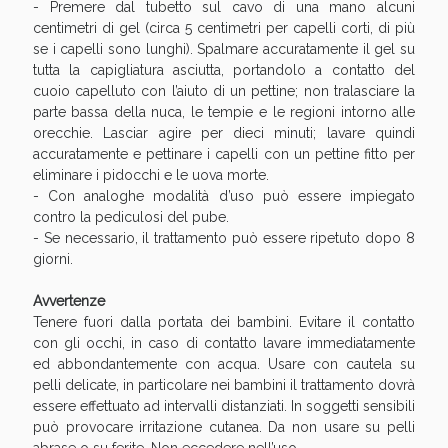
Sconto fino al 55% disponibile oggi!
- Premere dal tubetto sul cavo di una mano alcuni
centimetri di gel (circa 5 centimetri per capelli corti, di più
se i capelli sono lunghi). Spalmare accuratamente il gel su
tutta la capigliatura asciutta, portandolo a contatto del
cuoio capelluto con l’aiuto di un pettine; non tralasciare la
parte bassa della nuca, le tempie e le regioni intorno alle
orecchie. Lasciar agire per dieci minuti; lavare quindi
accuratamente e pettinare i capelli con un pettine fitto per
eliminare i pidocchi e le uova morte.
- Con analoghe modalità d’uso può essere impiegato
contro la pediculosi del pube.
- Se necessario, il trattamento può essere ripetuto dopo 8
giorni.
Avvertenze
Tenere fuori dalla portata dei bambini. Evitare il contatto
con gli occhi, in caso di contatto lavare immediatamente
Vie Urinarie e Prostata: Sconti fino al 45% oggi!
ed abbondantemente con acqua. Usare con cautela su
pelli delicate, in particolare nei bambini il trattamento dovrà
essere effettuato ad intervalli distanziati. In soggetti sensibili
può provocare irritazione cutanea. Da non usare su pelli