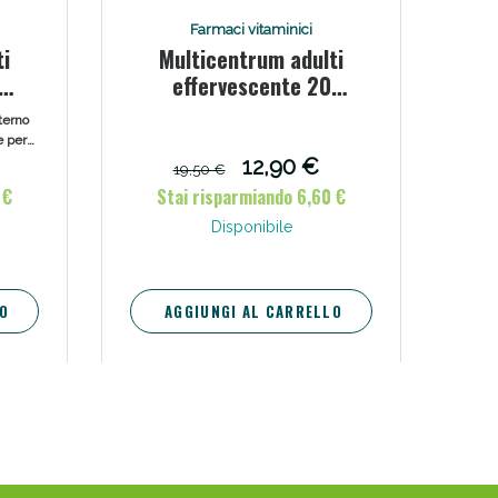
Farmaci vitaminici
ti
Multicentrum adulti
effervescente 20
compresse
terno
e per
sse
12,90 €
19,50 €
 €
Stai risparmiando 6,60 €
Disponibile
O
AGGIUNGI AL CARRELLO