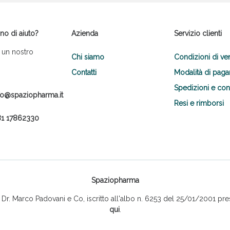
no di aiuto?
Azienda
Servizio clienti
 un nostro
Chi siamo
Condizioni di ve
Contatti
Modalità di pag
Spedizioni e co
fo@spaziopharma.it
Resi e rimborsi
1 17862330
Spaziopharma
r. Marco Padovani e Co, iscritto all'albo n. 6253 del 25/01/2001 pres
qui
.