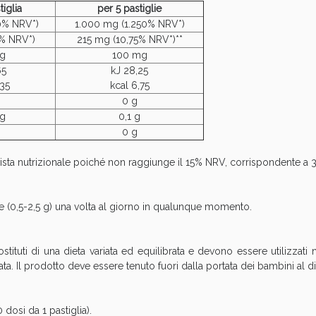
tiglia
per 5 pastiglie
0% NRV*)
1.000 mg (1.250% NRV*)
5% NRV*)
215 mg (10,75% NRV*)**
g
100 mg
65
kJ 28,25
,35
kcal 6,75
0 g
 g
0,1 g
ie Urinarie e Prostata: Sconti fino al 45% ogg
0 g
i vista nutrizionale poiché non raggiunge il 15% NRV, corrispondente a
lie (0,5-2,5 g) una volta al giorno in qualunque momento.
tituti di una dieta variata ed equilibrata e devono essere utilizzati 
. Il prodotto deve essere tenuto fuori dalla portata dei bambini al di 
dosi da 1 pastiglia).