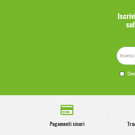
Iscri
su
Desi
Pagamenti sicuri
Tra