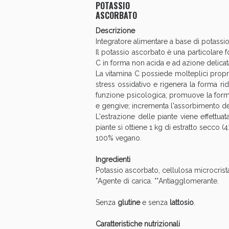
POTASSIO
ASCORBATO
Anti
Descrizione
Integratore alimentare a base di potassi
Il potassio ascorbato è una particolare f
C in forma non acida e ad azione delicata
La vitamina C possiede molteplici propri
stress ossidativo e rigenera la forma ri
funzione psicologica; promuove la formaz
e gengive; incrementa l'assorbimento del
L'estrazione delle piante viene effettua
piante si ottiene 1 kg di estratto secco (4:
100% vegano.
Ingredienti
Potassio ascorbato, cellulosa microcristal
°Agente di carica. °°Antiagglomerante.
Senza
glutine
e senza
lattosio
.
Caratteristiche nutrizionali