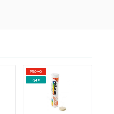
oggi!
PROMO
-34 %