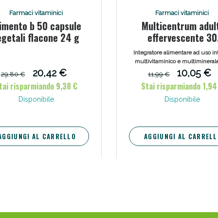
Farmaci vitaminici
Farmaci vitaminici
imento b 50 capsule
Multicentrum adul
egetali flacone 24 g
effervescente 30
compresse
Integratore alimentare ad uso in
multivitaminico e multimineral
adulti, sotto forma di compre
20,42 €
10,05 €
29,80 €
11,99 €
effervescenti.
tai risparmiando 9,38 €
Stai risparmiando 1,94
Disponibile
Disponibile
AGGIUNGI AL CARRELLO
AGGIUNGI AL CARRELL