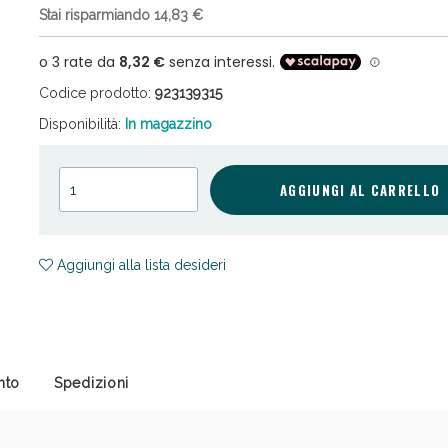
Stai risparmiando 14,83 €
Codice prodotto:
923139315
Disponibilità:
In magazzino
cellulite e Fanghi: Sconto fino al 40% valido 
AGGIUNGI AL CARRELLO
Aggiungi alla lista desideri
nto
Spedizioni