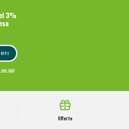
del 3%
esa
IVITI
 dei dati
Offerte