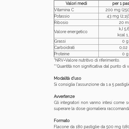
Valori medi
per 1 pas
Vitamina C
200 mg (25
Potassio
43 mg (2,1
Ribosio
20 m
kJ 5,
Valore energetico
kcal 1
Grassi
0 g
Carboidrati
0,02
V
Proteine
0 g
*NRV=Valore nutritivo di riferimento.
**Quantità non significativa dal punto d
Modalità d'uso
Si consiglia l'assunzione da 1 a 5 pastig
Avvertenze
Gli integratori non vanno intesi come sos
superare la dose giornaliera raccomandata
Formato
Flacone da 180 pastiglie da 500 mg (180 