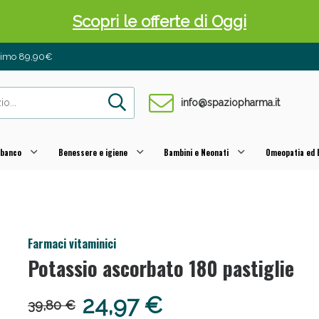
 Pancia Piatta: Sconti fino al 55% validi sol
inimo 89,90€
info@spaziopharma.it
 banco
Benessere e igiene
Bambini e Neonati
Omeopatia ed E
ni e Multivitaminici: oggi Sconto extra fino al
Farmaci vitaminici
Potassio ascorbato 180 pastiglie
24,97 €
39,80 €