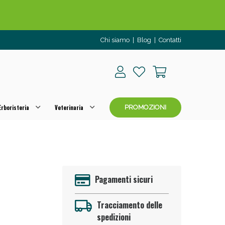
o per OGGI!
Chi siamo
|
Blog
|
Contatti
rboristeria
Veterinaria
PROMOZIONI
 50%!
Pagamenti sicuri
Tracciamento delle
spedizioni