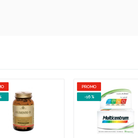
ssere Intestinale: Sconto fino al 55% valido 
MO
PROMO
%
-16 %
Scopri le offerte di Oggi