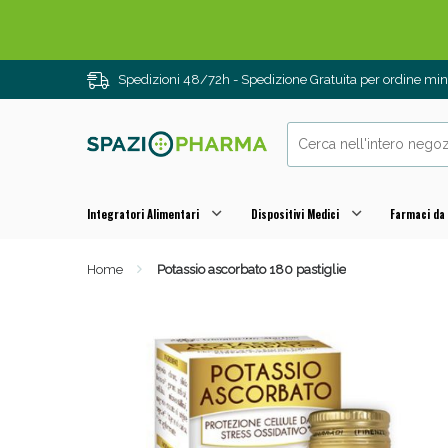
Drenanti e
Spedizioni 48/72h - Spedizione Gratuita per ordine m
Integratori Alimentari
Dispositivi Medici
Farmaci da
Home
Potassio ascorbato 180 pastiglie
Sali