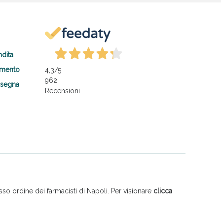
ndita
amento
4,3
/5
962
nsegna
Recensioni
so ordine dei farmacisti di Napoli. Per visionare
clicca