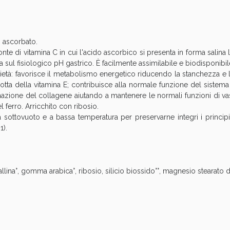
cellulite e Fanghi: Sconto fino al 40% valido 
o ascorbato.
onte di vitamina C in cui l'acido ascorbico si presenta in forma salina
 sul fisiologico pH gastrico. È facilmente assimilabile e biodisponibi
età: favorisce il metabolismo energetico riducendo la stanchezza e l
dotta della vitamina E; contribuisce alla normale funzione del sistem
ione del collagene aiutando a mantenere le normali funzioni di vasi s
 ferro. Arricchito con ribosio.
ta sottovuoto e a bassa temperatura per preservarne integri i principi 
1).
Sconto fino al 55% disponibile oggi!
lina°, gomma arabica°, ribosio, silicio biossido°°, magnesio stearato di