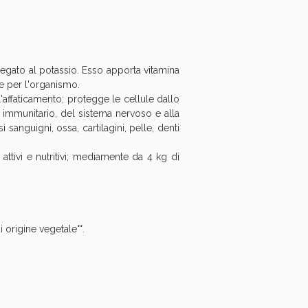
oggi!
 legato al potassio. Esso apporta vitamina
le per l'organismo.
'affaticamento; protegge le cellule dallo
a immunitario, del sistema nervoso e alla
anguigni, ossa, cartilagini, pelle, denti
attivi e nutritivi; mediamente da 4 kg di
 origine vegetale°°.