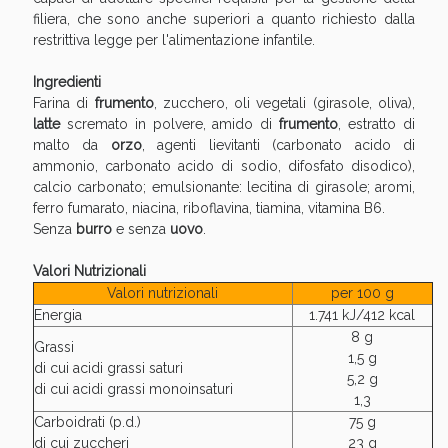
Vie Urinarie e Prostata: Sconti fino al 45% oggi!
filiera, che sono anche superiori a quanto richiesto dalla
restrittiva legge per l'alimentazione infantile.
Ingredienti
Farina di
frumento
, zucchero, oli vegetali (girasole, oliva),
latte
scremato in polvere, amido di
frumento
, estratto di
malto da
orzo
, agenti lievitanti (carbonato acido di
ammonio, carbonato acido di sodio, difosfato disodico),
calcio carbonato; emulsionante: lecitina di girasole; aromi,
ferro fumarato, niacina, riboflavina, tiamina, vitamina B6.
Senza
burro
e senza
uovo
.
Valori Nutrizionali
Valori nutrizionali
per 100 g
Energia
1.741 kJ/412 kcal
8 g
Benessere Intestinale: Sconto fino al 55% valido
Grassi
1,5 g
oggi!
di cui acidi grassi saturi
5,2 g
di cui acidi grassi monoinsaturi
1,3
Carboidrati (p.d.)
75 g
di cui zuccheri
23 g