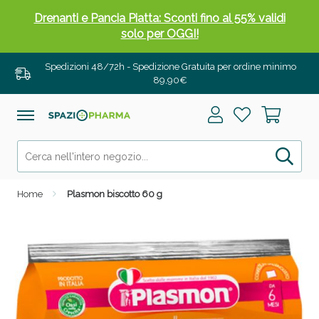
Drenanti e Pancia Piatta: Sconti fino al 55% validi
solo per OGGI!
Spedizioni 48/72h - Spedizione Gratuita per ordine minimo
89,90€
Home
Plasmon biscotto 60 g
Salini e Multivitaminici: oggi Sconto extra fino al
50%!