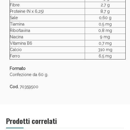
Fibre
2,7 g
Proteine (N x 6,25)
8,7 g
Sale
0,60 g
Tiamina
0,5 mg
Riboflavina
0,8 mg
Niacina
9 mg
Vitamina B6
0,7 mg
Calcio
310 mg
Ferro
6,5 mg
Formato
Scopri le offerte di Oggi
Confezione da 60 g.
Cod.
70359500
Prodotti correlati