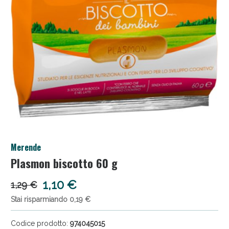
Anticellulite e Fanghi: Sconto fino al 40% valido
Merende
oggi!
Plasmon biscotto 60 g
1,10 €
1,29 €
Stai risparmiando 0,19 €
Codice prodotto:
974045015