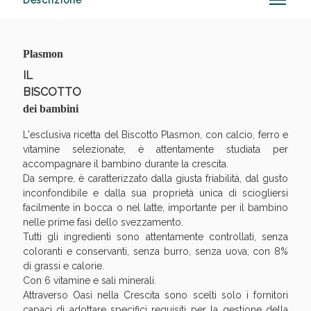
Descrizione
Plasmon
Sconto fino al 55% disponibile oggi!
IL
BISCOTTO
dei bambini
L'esclusiva ricetta del Biscotto Plasmon, con calcio, ferro e
vitamine selezionate, è attentamente studiata per
accompagnare il bambino durante la crescita.
Da sempre, è caratterizzato dalla giusta friabilità, dal gusto
inconfondibile e dalla sua proprietà unica di sciogliersi
facilmente in bocca o nel latte, importante per il bambino
nelle prime fasi dello svezzamento.
Tutti gli ingredienti sono attentamente controllati, senza
coloranti e conservanti, senza burro, senza uova, con 8%
di grassi e calorie.
Con 6 vitamine e sali minerali.
Attraverso Oasi nella Crescita sono scelti solo i fornitori
capaci di adottare specifici requisiti per la gestione della