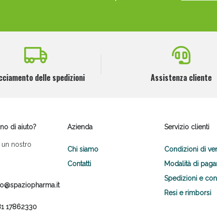
cciamento delle spedizioni
Assistenza cliente
Scopri le offerte di Oggi
no di aiuto?
Azienda
Servizio clienti
 un nostro
Chi siamo
Condizioni di ve
Contatti
Modalità di pag
Spedizioni e co
fo@spaziopharma.it
Resi e rimborsi
1 17862330