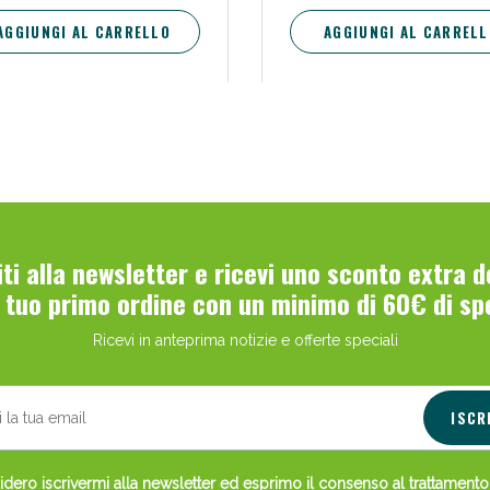
gonfiaggio.
AGGIUNGI AL CARRELLO
AGGIUNGI AL CARRELL
ie Urinarie e Prostata: Sconti fino al 45% ogg
viti alla newsletter e ricevi uno sconto extra 
l tuo primo ordine con un minimo di 60€ di sp
Ricevi in anteprima notizie e offerte speciali
ssere Intestinale: Sconto fino al 55% valido 
ISCR
dero iscrivermi alla newsletter ed esprimo il consenso al
trattamento