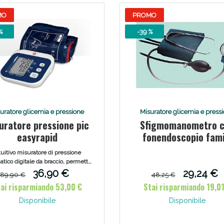
MO
PROMO
%
-39 %
Sconto fino al 55% disponibile oggi!
uratore glicemia e pressione
Misuratore glicemia e press
uratore pressione pic
Sfigmomanometro 
easyrapid
fonendoscopio fami
tuitivo misuratore di pressione
tico digitale da braccio, permette
enere sotto controllo i valori della
36,90 €
29,24 €
89,90 €
48,25 €
ssione corporea.Innovativo nelle
ai risparmiando 53,00 €
Stai risparmiando 19,01
e, grazie al design DLS, adotta la
logia di ultima generazione Rapid
Disponibile
Disponibile
h - Comfort Experience per una
razione anticipata già in fase di