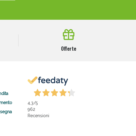
Offerte
ndita
amento
4,3
/5
962
nsegna
Recensioni