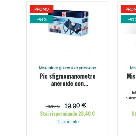
PROMO
PRO
-54 %
-59 
Misuratore glicemia e pressione
Mis
Pic sfigmomanometro
Mis
aneroide con
stetofonendoscopio
In
automa
di t
19,90 €
43,30 €
pre
Stai risparmiando 23,40 €
St
form
tecno
Disponibile
Tec
misu