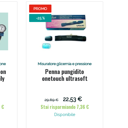
PROMO
-25 %
ione
Misuratore glicemia e pressione
con
Penna pungidito
ly
onetouch ultrasoft
22,53 €
29,89 €
 €
Stai risparmiando 7,36 €
Disponibile