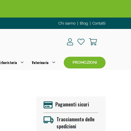
Chi siamo
|
Blog
|
Contatti
rboristeria
Veterinaria
PROMOZIONI
o per OGGI!
Pagamenti sicuri
Tracciamento delle
spedizioni