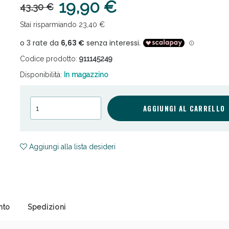
19,90 €
43,30 €
Stai risparmiando 23,40 €
Codice prodotto:
911145249
Disponibilità:
In magazzino
ni e Multivitaminici: oggi Sconto extra fino al
AGGIUNGI AL CARRELLO
Aggiungi alla lista desideri
nto
Spedizioni