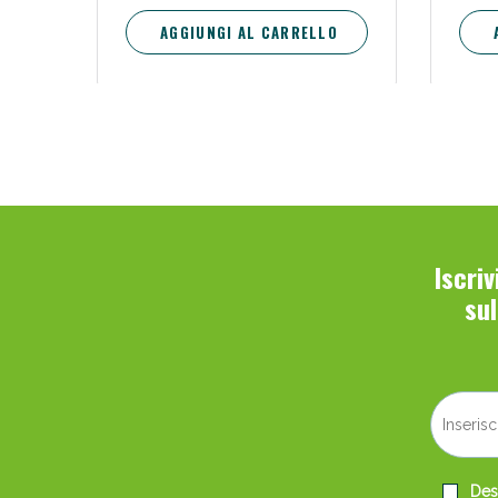
AGGIUNGI AL CARRELLO
V
Iscri
su
Bene
Desi