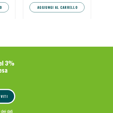
O
AGGIUNGI AL CARRELLO
i!
del 3%
esa
oggi!
IVITI
 dei dati