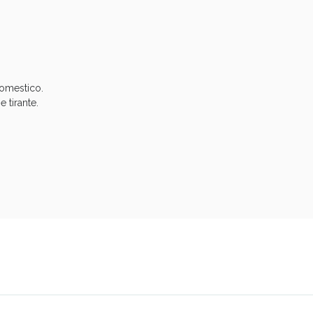
cellulite e Fanghi: Sconto fino al 40% valido 
domestico.
 tirante.
cellulite e Fanghi: Sconto fino al 40% valido 