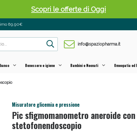
Scopri le offerte di Oggi
inimo 89,90€
info@spaziopharma.it
 banco
Benessere e igiene
Bambini e Neonati
Omeopatia ed E
oscopio
 Pancia Piatta: Sconti fino al 55% validi sol
Misuratore glicemia e pressione
Pic sfigmomanometro aneroide con
stetofonendoscopio