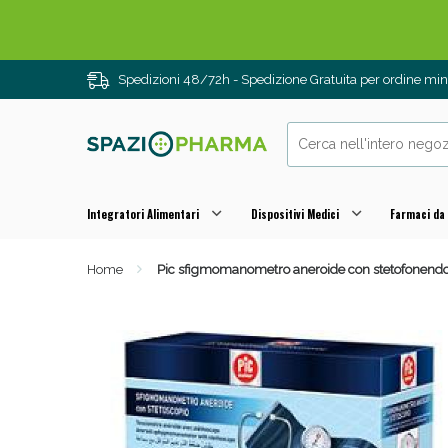
Spedizioni 48/72h - Spedizione Gratuita per ordine m
Integratori Alimentari
Dispositivi Medici
Farmaci da
Home
Pic sfigmomanometro aneroide con stetofonend
Drenanti e