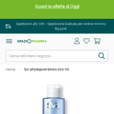
Scopri le offerte di Oggi
Spedizioni 48/72h - Spedizione Gratuita per ordine minimo
89,90€
Home
Svr physiopure tonico 200 ml
Drenanti e Pancia Piatta: Sconti fino al 55% validi
solo per OGGI!