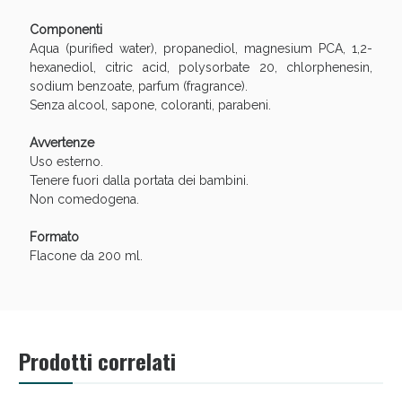
Sconto fino al 55% disponibile oggi!
Componenti
Aqua (purified water), propanediol, magnesium PCA, 1,2-
hexanediol, citric acid, polysorbate 20, chlorphenesin,
sodium benzoate, parfum (fragrance).
Senza alcool, sapone, coloranti, parabeni.
Avvertenze
Uso esterno.
Tenere fuori dalla portata dei bambini.
Non comedogena.
Formato
Flacone da 200 ml.
Vie Urinarie e Prostata: Sconti fino al 45% oggi!
Prodotti correlati