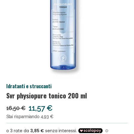
Salini e Multivitaminici: oggi Sconto extra fino al
Idratanti e struccanti
50%!
Svr physiopure tonico 200 ml
11,57 €
16,50 €
Stai risparmiando 4,93 €