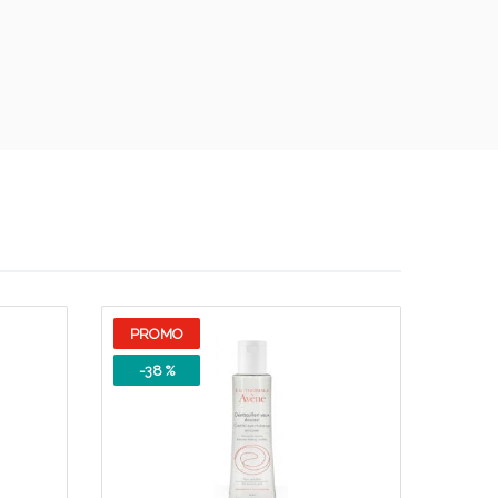
oggi!
PROMO
-38 %