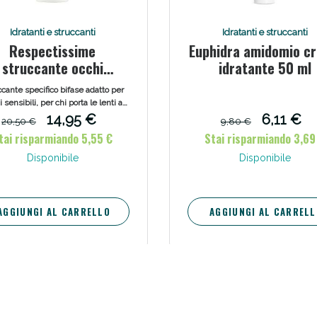
Scopri le offerte di Oggi
Idratanti e struccanti
Idratanti e struccanti
Respectissime
Euphidra amidomio c
struccante occhi
idratante 50 ml
erproof bifase 125 ml
cante specifico bifase adatto per
 sensibili, per chi porta le lenti a
ontatto o per chi usa prodotti
14,95 €
6,11 €
20,50 €
9,80 €
aterproof, dal maquillage più
tai risparmiando 5,55 €
Stai risparmiando 3,69
resistente.
Disponibile
Disponibile
AGGIUNGI AL CARRELLO
AGGIUNGI AL CARRELL