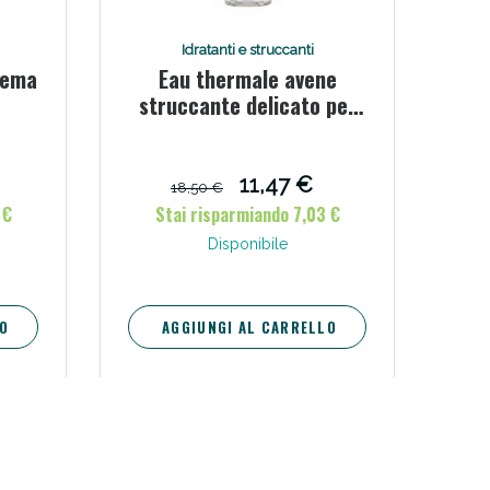
Idratanti e struccanti
rema
Eau thermale avene
struccante delicato per
occhi 125 ml
11,47 €
18,50 €
 €
Stai risparmiando 7,03 €
Disponibile
O
AGGIUNGI AL CARRELLO