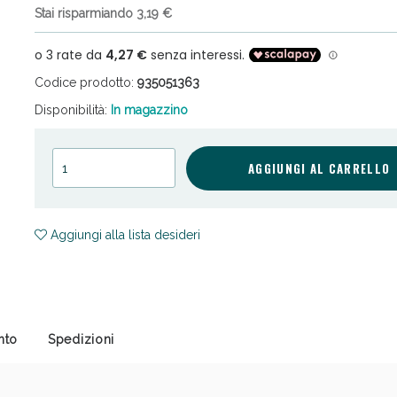
Stai risparmiando 3,19 €
Codice prodotto:
935051363
Disponibilità:
In magazzino
cellulite e Fanghi: Sconto fino al 40% valido 
AGGIUNGI AL CARRELLO
Aggiungi alla lista desideri
nto
Spedizioni