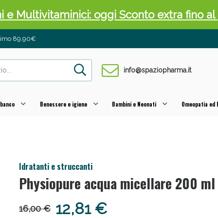
ni e Multivitaminici: oggi Sconto extra fino al
inimo 89,90€
info@spaziopharma.it
 banco
Benessere e igiene
Bambini e Neonati
Omeopatia ed E
cellulite e Fanghi: Sconto fino al 40% valido 
Idratanti e struccanti
Physiopure acqua micellare 200 ml
12,81 €
16,00 €