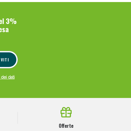
del 3%
esa
IVITI
 dei dati
Offerte