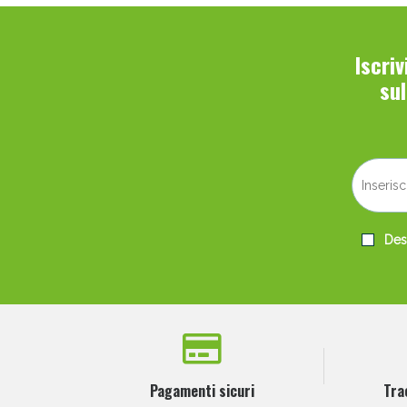
Iscri
su
Desi
Pagamenti sicuri
Tra