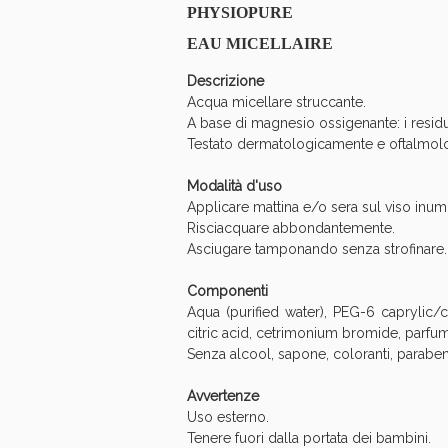
PHYSIOPURE
EAU MICELLAIRE
Descrizione
Acqua micellare struccante.
A base di magnesio ossigenante: i resid
Testato dermatologicamente e oftalmolog
Modalità d'uso
Applicare mattina e/o sera sul viso inumi
Risciacquare abbondantemente.
Asciugare tamponando senza strofinare.
Componenti
Aqua (purified water), PEG-6 caprylic/
V
citric acid, cetrimonium bromide, parfum
Senza alcool, sapone, coloranti, paraben
Avvertenze
Uso esterno.
Tenere fuori dalla portata dei bambini.