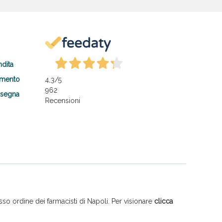
ndita
amento
4,3
/5
962
nsegna
Recensioni
so ordine dei farmacisti di Napoli. Per visionare
clicca