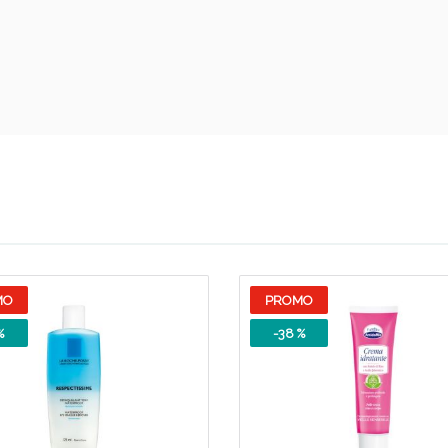
ssere Intestinale: Sconto fino al 55% valido 
MO
PROMO
%
-38 %