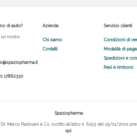
no di aiuto?
Azienda
Servizio clienti
 un nostro
Chi siamo
Condizioni di ve
Contatti
Modalità di pag
Spedizioni e co
fo@spaziopharma.it
Resi e rimborsi
1 17862330
Spaziopharma
r. Marco Padovani e Co, iscritto all'albo n. 6253 del 25/01/2001 pres
qui
.