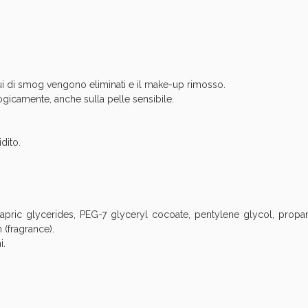
Sconto fino al 55% disponibile oggi!
ui di smog vengono eliminati e il make-up rimosso.
icamente, anche sulla pelle sensibile.
dito.
capric glycerides, PEG-7 glyceryl cocoate, pentylene glycol, prop
ie Urinarie e Prostata: Sconti fino al 45% ogg
 (fragrance).
i.