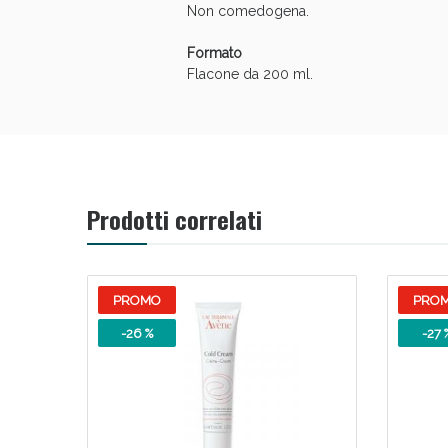
Non comedogena.
Formato
Flacone da 200 ml.
Bene
Prodotti correlati
PROMO
PRO
-26 %
-27 