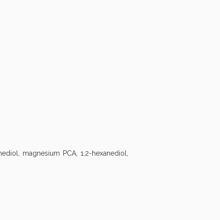
anediol, magnesium PCA, 1,2-hexanediol,
i!