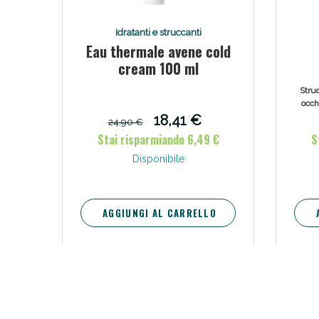
Idratanti e struccanti
Eau thermale avene cold
cream 100 ml
wat
Struc
occhi
c
18,41 €
24,90 €
w
Stai risparmiando 6,49 €
S
Disponibile
AGGIUNGI AL CARRELLO