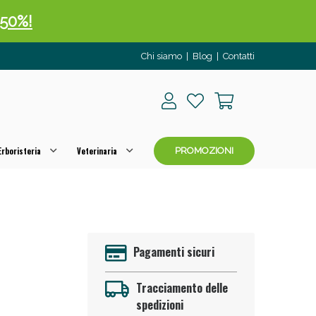
 50%!
Chi siamo
|
Blog
|
Contatti
rboristeria
Veterinaria
PROMOZIONI
oggi!
Pagamenti sicuri
Tracciamento delle
spedizioni