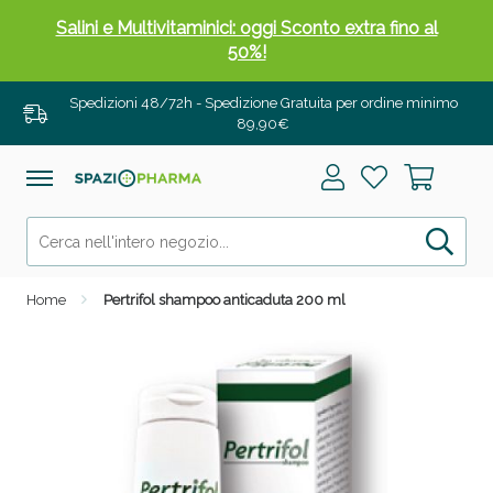
Salini e Multivitaminici: oggi Sconto extra fino al
50%!
Spedizioni 48/72h - Spedizione Gratuita per ordine minimo
89,90€
Home
Pertrifol shampoo anticaduta 200 ml
Anticellulite e Fanghi: Sconto fino al 40% valido
oggi!