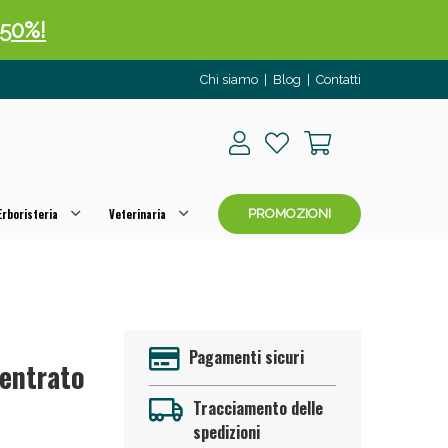
 50%!
Chi siamo
|
Blog
|
Contatti
rboristeria
Veterinaria
PROMOZIONI
oggi!
Pagamenti sicuri
centrato
Tracciamento delle
spedizioni