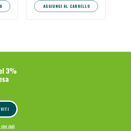
O
AGGIUNGI AL CARRELLO
del 3%
esa
IVITI
 dei dati