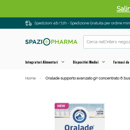
Sali
Spedizioni 48/72h - Spedizione Gratuita per ordine m
Integratori Alimentari
Dispositivi Medici
Farmaci da
Home
Oralade supporto avanzato gi+ concentrato 6 bus
Anti