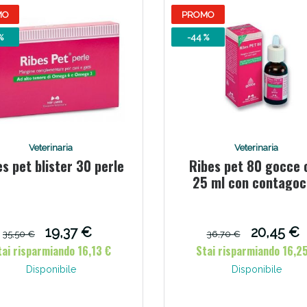
MO
PROMO
Scopri le offerte di Oggi
%
-44 %
Veterinaria
Veterinaria
s pet blister 30 perle
Ribes pet 80 gocce o
25 ml con contago
19,37 €
20,45 €
35,50 €
36,70 €
tai risparmiando 16,13 €
Stai risparmiando 16,2
Disponibile
Disponibile