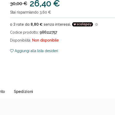
26,40 €
30,00 €
Stai risparmiando 3,60 €
Codice prodotto:
986112757
Disponibilità:
Non disponibile
cellulite e Fanghi: Sconto fino al 40% valido 
Aggiungi alla lista desideri
nto
Spedizioni