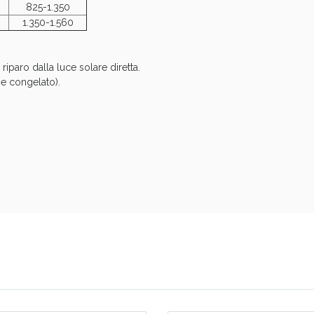
825-1.350
1.350-1.560
riparo dalla luce solare diretta.
se congelato).
ssere Intestinale: Sconto fino al 55% valido 