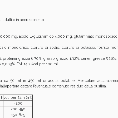
Sconto fino al 55% disponibile oggi!
adulti e in accrescinento.
na 40.000 mg, acido L-glutammico 4.000 mg, glutammato monosodico 
o monoidrato, cloruro di sodio, cloruro di potassio, fosfato mono
.
proteina grezza 6,70%, grasso grezzo 1,32%, ceneri grezze 5,26%, c
io 0,003%. EM: 140 Kcal per 100 ml.
tina da 50 ml in 450 ml di acqua potabile. Mescolare accuratamen
l’apertura gettare l’eventuale contenuto residuo della bustina.
ie Urinarie e Prostata: Sconti fino al 45% ogg
 h
vol. per 24 h (ml)
<200
200-450
450-825