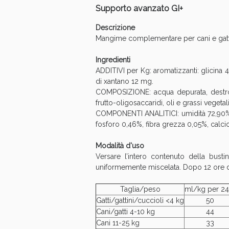
Supporto avanzato GI+
Descrizione
Mangime complementare per cani e gatti 
Ingredienti
ADDITIVI per Kg: aromatizzanti: glici
di xantano 12 mg.
COMPOSIZIONE: acqua depurata, destrosi
frutto-oligosaccaridi, oli e grassi vegetali
COMPONENTI ANALITICI: umidità 72,90%, 
fosforo 0,46%, fibra grezza 0,05%, calc
Modalità d'uso
Versare l’intero contenuto della bus
uniformemente miscelata. Dopo 12 ore dal
V
Taglia/peso
ml/kg per 24
Gatti/gattini/cuccioli <4 kg
50
Cani/gatti 4-10 kg
44
Cani 11-25 kg
33