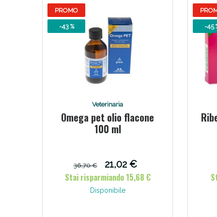
PROMO
PRO
-43 %
-45 
Veterinaria
Omega pet olio flacone
Ribe
100 ml
21,02 €
36,70 €
Stai risparmiando 15,68 €
S
Disponibile