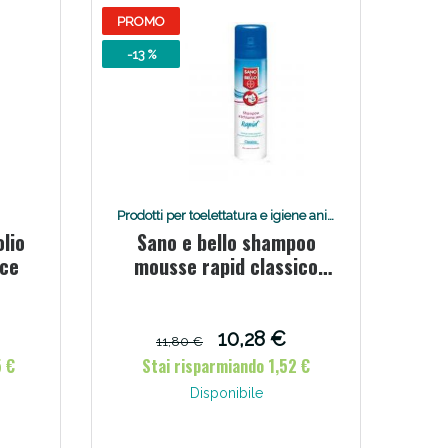
PROMO
-13 %
Prodotti per toelettatura e igiene animali
lio
Sano e bello shampoo
cce
mousse rapid classico
flacone 300 ml per
lavaggio senz'acqua
10,28 €
11,80 €
5 €
Stai risparmiando 1,52 €
Disponibile