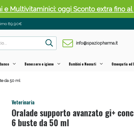
ni e Multivitaminici: oggi Sconto extra fino al
inimo 89,90€
info@spaziopharma.it
 banco
Benessere e igiene
Bambini e Neonati
Omeopatia ed E
te da 50 ml
cellulite e Fanghi: Sconto fino al 40% valido 
Veterinaria
Oralade supporto avanzato gi+ con
6 buste da 50 ml