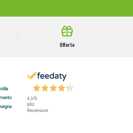
Offerte
ndita
amento
4,3
/5
962
nsegna
Recensioni