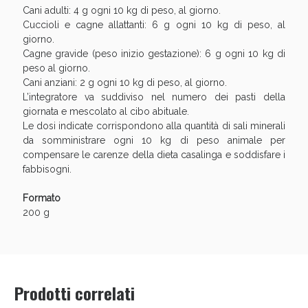
Vie Urinarie e Prostata: Sconti fino al 45% oggi!
Cani adulti: 4 g ogni 10 kg di peso, al giorno.
Cuccioli e cagne allattanti: 6 g ogni 10 kg di peso, al
giorno.
Cagne gravide (peso inizio gestazione): 6 g ogni 10 kg di
peso al giorno.
Cani anziani: 2 g ogni 10 kg di peso, al giorno.
L’integratore va suddiviso nel numero dei pasti della
giornata e mescolato al cibo abituale.
Le dosi indicate corrispondono alla quantità di sali minerali
da somministrare ogni 10 kg di peso animale per
compensare le carenze della dieta casalinga e soddisfare i
fabbisogni.
Formato
200 g
Benessere Intestinale: Sconto fino al 55% valido
oggi!
Prodotti correlati