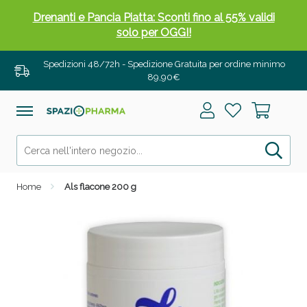
Drenanti e Pancia Piatta: Sconti fino al 55% validi
solo per OGGI!
Spedizioni 48/72h - Spedizione Gratuita per ordine minimo
89,90€
Home
Als flacone 200 g
Salini e Multivitaminici: oggi Sconto extra fino al
50%!