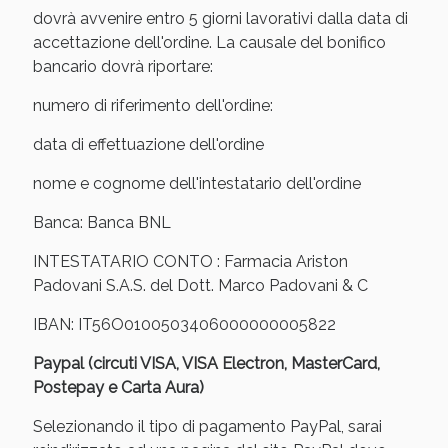
Sconto fino al 55% disponibile oggi!
dovrà avvenire entro 5 giorni lavorativi dalla data di
accettazione dell'ordine. La causale del bonifico
bancario dovrà riportare:
numero di riferimento dell'ordine:
data di effettuazione dell'ordine
nome e cognome dell'intestatario dell'ordine
Banca: Banca BNL
INTESTATARIO CONTO : Farmacia Ariston
Padovani S.A.S. del Dott. Marco Padovani & C
IBAN: IT56O0100503406000000005822
Vie Urinarie e Prostata: Sconti fino al 45% oggi!
Paypal (circuti VISA, VISA Electron, MasterCard,
Postepay e Carta Aura)
Selezionando il tipo di pagamento PayPal, sarai