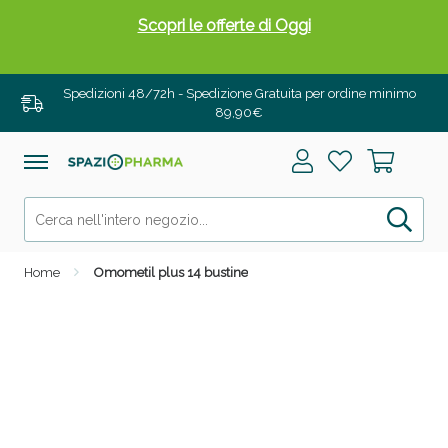
Scopri le offerte di Oggi
Spedizioni 48/72h - Spedizione Gratuita per ordine minimo
89,90€
Home
Omometil plus 14 bustine
Drenanti e Pancia Piatta: Sconti fino al 55% validi
solo per OGGI!