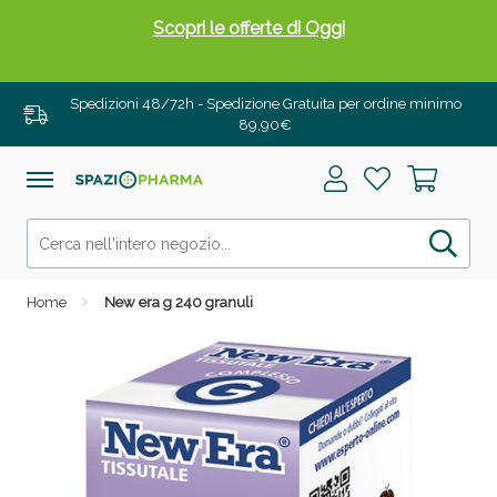
Scopri le offerte di Oggi
Spedizioni 48/72h - Spedizione Gratuita per ordine minimo
89,90€
Home
New era g 240 granuli
Drenanti e Pancia Piatta: Sconti fino al 55% validi
solo per OGGI!