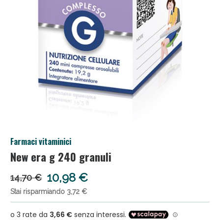
Salini e Multivitaminici: oggi Sconto extra fino al
Farmaci vitaminici
50%!
New era g 240 granuli
10,98 €
14,70 €
Stai risparmiando 3,72 €