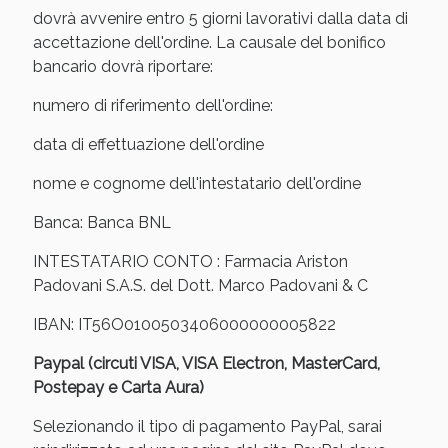
Sconto fino al 55% disponibile oggi!
dovrà avvenire entro 5 giorni lavorativi dalla data di
accettazione dell'ordine. La causale del bonifico
bancario dovrà riportare:
numero di riferimento dell'ordine:
data di effettuazione dell'ordine
nome e cognome dell'intestatario dell'ordine
Banca: Banca BNL
INTESTATARIO CONTO : Farmacia Ariston
Padovani S.A.S. del Dott. Marco Padovani & C
IBAN: IT56O0100503406000000005822
Vie Urinarie e Prostata: Sconti fino al 45% oggi!
Paypal (circuti VISA, VISA Electron, MasterCard,
Postepay e Carta Aura)
Selezionando il tipo di pagamento PayPal, sarai