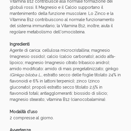
Vie Urinarie e Prostata: Sconti fino al 45% oggi!
Vitamina B12 contribuisce alla normale formazione dei
globuli rossi. Il Magnesio e il Calcio supportano il
mantenimento della funzione muscolare. Lo Zinco e la
Vitamina B12 contribuiscono al normale funzionamento
del sistema immunitario; la Vitamina B12, inoltre, aiuta il
regolare metabolismo dell'omocisteina.
Ingredienti
Agente di carica: cellulosa microcristallina; magnesio
(magnesio ossido); calcio (calcio carbonato); acido alfa-
lipoico; magnesio (magnesio citrato tribasico anidro);
amido modificato: amido di mais pregelatinizzato; ginkgo
(Ginkgo biloba L.,
estratto secco delle foglie titolato 24% in
flavonoidi e 6% in lattoni terpenici); zinco (zinco
gluconato); propoli estratto secco titolato 2,5% in
flavonoidi totali; antiagglomeranti: biossido di silicio;
magnesio stearato; vitamina B12 (cianocobalamina).
Benessere Intestinale: Sconto fino al 55% valido
oggi!
Modalità d'uso
2 compresse al giorno.
Avvertenze