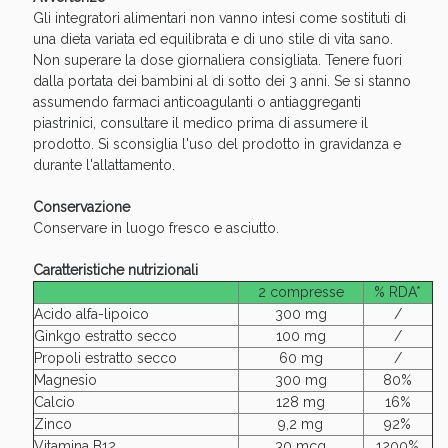
Gli integratori alimentari non vanno intesi come sostituti di
una dieta variata ed equilibrata e di uno stile di vita sano.
Non superare la dose giornaliera consigliata. Tenere fuori
dalla portata dei bambini al di sotto dei 3 anni. Se si stanno
assumendo farmaci anticoagulanti o antiaggreganti
piastrinici, consultare il medico prima di assumere il
prodotto. Si sconsiglia l'uso del prodotto in gravidanza e
durante l'allattamento.
Conservazione
Conservare in luogo fresco e asciutto.
Scopri le offerte di Oggi
Caratteristiche nutrizionali
2 compresse
% RDA*
Acido alfa-lipoico
300 mg
/
Ginkgo estratto secco
100 mg
/
Propoli estratto secco
60 mg
/
Magnesio
300 mg
80%
Calcio
128 mg
16%
Zinco
9,2 mg
92%
Vitamina B12
30 mcg
1200%