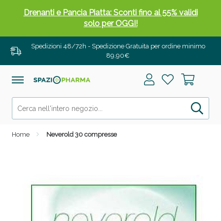
Drenanti e Pancia Piatta: Sconti fino al 55% validi
solo per OGGI!
Spedizioni 48/72h - Spedizione Gratuita per ordine minimo
89,90€
Home
Neverold 30 compresse
Salini e Multivitaminici: oggi Sconto extra fino al
50%!