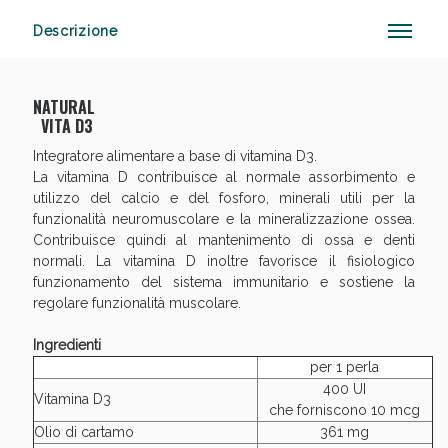
Descrizione
Vie Urinarie e Prostata: Sconti fino al 45% oggi!
NATURAL
VITA D3
Integratore alimentare a base di vitamina D3.
La vitamina D contribuisce al normale assorbimento e
utilizzo del calcio e del fosforo, minerali utili per la
funzionalità neuromuscolare e la mineralizzazione ossea.
Contribuisce quindi al mantenimento di ossa e denti
normali. La vitamina D inoltre favorisce il fisiologico
funzionamento del sistema immunitario e sostiene la
regolare funzionalità muscolare.
Ingredienti
per 1 perla
400 UI
Vitamina D3
che forniscono 10 mcg
Olio di cartamo
361 mg
Benessere Intestinale: Sconto fino al 55% valido