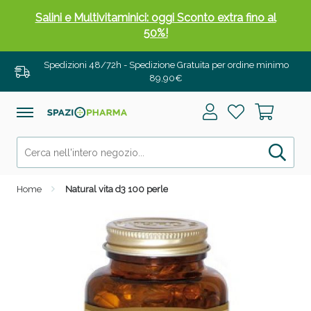
Salini e Multivitaminici: oggi Sconto extra fino al
50%!
Spedizioni 48/72h - Spedizione Gratuita per ordine minimo
89,90€
Home
Natural vita d3 100 perle
Anticellulite e Fanghi: Sconto fino al 40% valido
oggi!