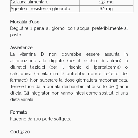
Gelatina alimentare
133 mg
oggi!
Agente di resistenza glicerolo
62 mg
Modalità d'uso
Deglutire 1 perla al giorno, con acqua, preferibilmente al
pasto.
Avvertenze
La vitamina D non dovrebbe essere assunta in
associazione alla digitale (per il rischio di aritmia), a
diuretici tiazidici (per il rischio di ipercalcemia) o
calcitonina (la vitamina D potrebbe ridurre l’effetto del
farmaco). Non superare la dose giornaliera raccomandata.
Tenere fuori dalla portata dei bambini al di sotto dei 3 anni
di età. Gli integratori non vanno intesi come sostituti di una
dieta variata.
Scopri le offerte di Oggi
Formato
Flacone da 100 perle softgels.
Cod.
3320