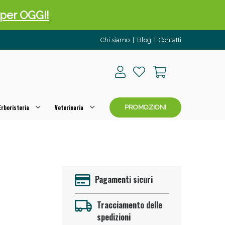
o per OGGI!
Chi siamo
|
Blog
|
Contatti
rboristeria
Veterinaria
PROMOZIONI
 50%!
Pagamenti sicuri
Tracciamento delle
spedizioni