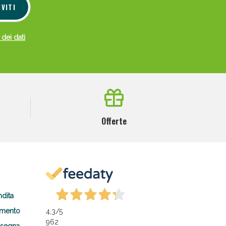
IVITI
 dei dati
Offerte
ndita
amento
4,3
/5
962
nsegna