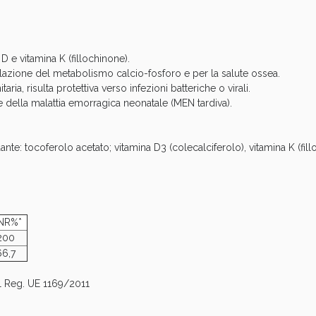
cellulite e Fanghi: Sconto fino al 40% valido 
D e vitamina K (fillochinone).
lazione del metabolismo calcio-fosforo e per la salute ossea.
aria, risulta protettiva verso infezioni batteriche o virali.
 della malattia emorragica neonatale (MEN tardiva).
ante: tocoferolo acetato; vitamina D3 (colecalciferolo), vitamina K (fill
NR%*
Sconto fino al 55% disponibile oggi!
200
66,7
del Reg. UE 1169/2011