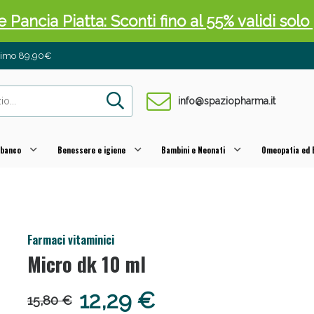
 Pancia Piatta: Sconti fino al 55% validi sol
inimo 89,90€
info@spaziopharma.it
 banco
Benessere e igiene
Bambini e Neonati
Omeopatia ed E
ni e Multivitaminici: oggi Sconto extra fino al
Farmaci vitaminici
Micro dk 10 ml
12,29 €
15,80 €