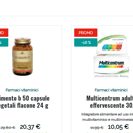
ssere Intestinale: Sconto fino al 55% valido 
MO
PROMO
%
-16 %
Farmaci vitaminici
Farmaci vitaminici
imento b 50 capsule
Multicentrum adul
Scopri le offerte di Oggi
egetali flacone 24 g
effervescente 30
compresse
Integratore alimentare ad uso in
multivitaminico e multimineral
adulti, sotto forma di compre
20,37 €
10,05 €
29,80 €
11,99 €
effervescenti.