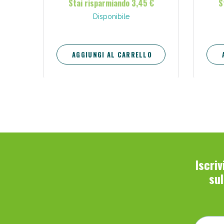
Stai risparmiando 3,45 €
S
Disponibile
AGGIUNGI AL CARRELLO
Iscri
su