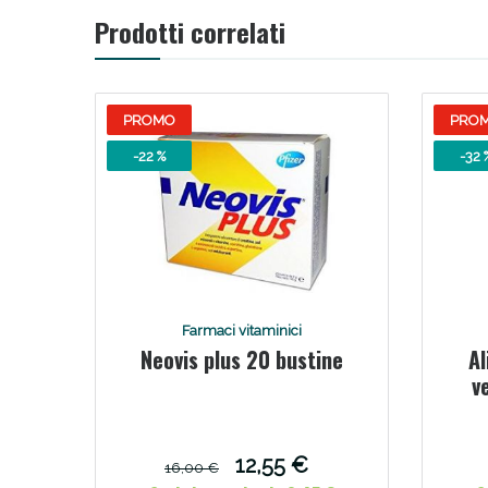
Prodotti correlati
Bene
PROMO
PRO
-22 %
-32 
Farmaci vitaminici
Neovis plus 20 bustine
Al
v
12,55 €
16,00 €