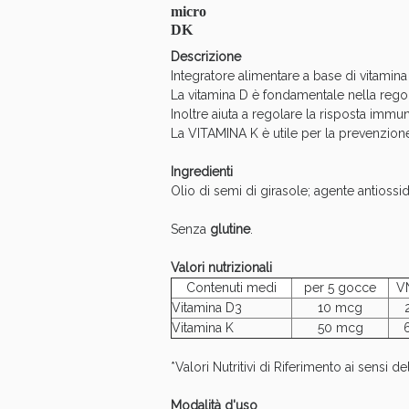
micro
Anti
DK
Descrizione
Integratore alimentare a base di vitamina 
La vitamina D è fondamentale nella rego
Inoltre aiuta a regolare la risposta immunit
La VITAMINA K è utile per la prevenzione
Ingredienti
Olio di semi di girasole; agente antiossid
Senza
glutine
.
Valori nutrizionali
Contenuti medi
per 5 gocce
V
Vitamina D3
10 mcg
Vitamina K
50 mcg
*Valori Nutritivi di Riferimento ai sensi 
Modalità d'uso