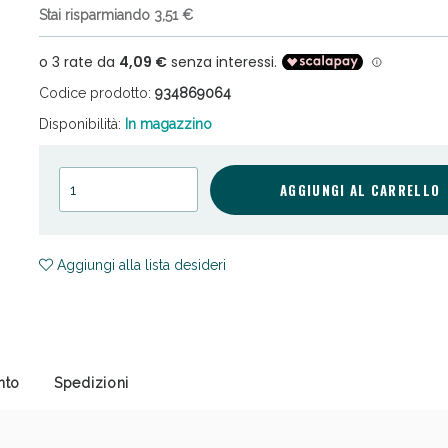
Stai risparmiando 3,51 €
Codice prodotto:
934869064
Disponibilità:
In magazzino
cellulite e Fanghi: Sconto fino al 40% valido 
AGGIUNGI AL CARRELLO
Aggiungi alla lista desideri
nto
Spedizioni