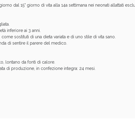
iorno dal 15° giorno di vita alla 14a settimana nei neonati allattati esc
iata.
tà inferiore ai 3 anni.
 come sostituti di una dieta variata e di uno stile di vita sano.
nda di sentire il parere del medico.
ie Urinarie e Prostata: Sconti fino al 45% ogg
, lontano da fonti di calore.
ta di produzione, in confezione integra: 24 mesi.