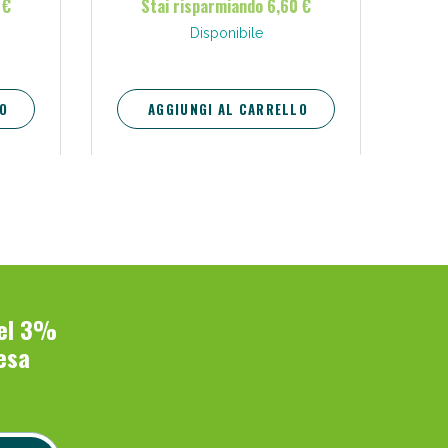
 €
Stai risparmiando 6,60 €
Disponibile
O
AGGIUNGI AL CARRELLO
del 3%
esa