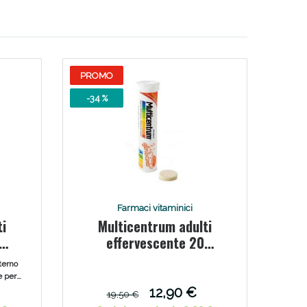
oggi!
PROMO
-34 %
Farmaci vitaminici
ti
Multicentrum adulti
effervescente 20
compresse
terno
e per
sse
12,90 €
19,50 €