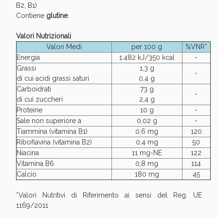
B2, B1)
Contiene
glutine
.
Valori Nutrizionali
Valori Medi
per 100 g
%VNR*
Energia
1.482 kJ/350 kcal
-
Grassi
1,3 g
-
di cui acidi grassi saturi
0,4 g
Carboidrati
73 g
-
di cui zuccheri
2,4 g
Proteine
10 g
-
Sale non superiore a
0,02 g
-
Tiammina (vitamina B1)
0,6 mg
120
Riboflavina (vitamina B2)
0,4 mg
50
Niacina
11 mg-NE
122
Vitamina B6
0,8 mg
114
Calcio
180 mg
45
*Valori Nutritivi di Riferimento ai sensi del Reg. UE
1169/2011