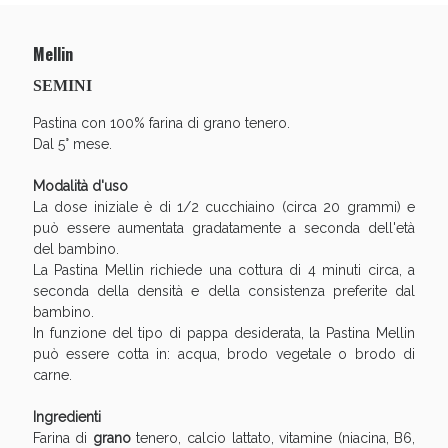
Mellin
SEMINI
Benessere Intestinale: Sconto fino al 55% valido
oggi!
Pastina con 100% farina di grano tenero.
Dal 5° mese.
Modalità d'uso
La dose iniziale è di 1/2 cucchiaino (circa 20 grammi) e
può essere aumentata gradatamente a seconda dell'età
del bambino.
La Pastina Mellin richiede una cottura di 4 minuti circa, a
seconda della densità e della consistenza preferite dal
bambino.
In funzione del tipo di pappa desiderata, la Pastina Mellin
può essere cotta in: acqua, brodo vegetale o brodo di
carne.
Ingredienti
Farina di
grano
tenero, calcio lattato, vitamine (niacina, B6,
Scopri le offerte di Oggi