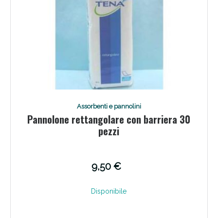
Assorbenti e pannolini
Pannolone rettangolare con barriera 30
Benessere Intestinale: Sconto fino al 55% valido
pezzi
oggi!
9,50 €
Disponibile