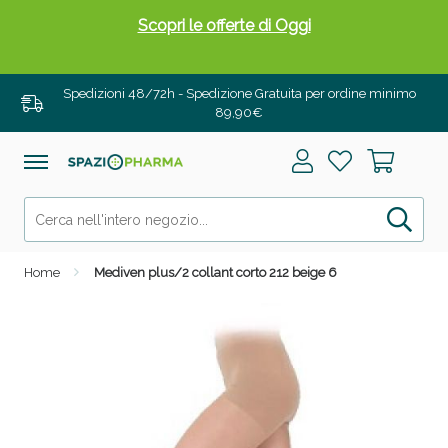
Scopri le offerte di Oggi
Spedizioni 48/72h - Spedizione Gratuita per ordine minimo
89,90€
Home
Mediven plus/2 collant corto 212 beige 6
Drenanti e Pancia Piatta: Sconti fino al 55% validi
solo per OGGI!