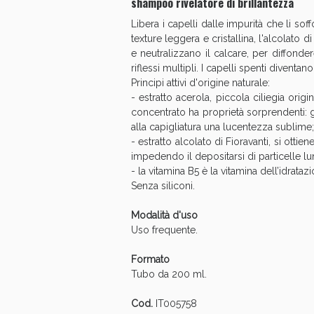
shampoo rivelatore di brillantezza
Libera i capelli dalle impurità che li so
texture leggera e cristallina, l'alcolato 
e neutralizzano il calcare, per diffonder
riflessi multipli. I capelli spenti diventano
Principi attivi d'origine naturale:
- estratto acerola, piccola ciliegia origi
concentrato ha proprietà sorprendenti: g
alla capigliatura una lucentezza sublime;
- estratto alcolato di Fioravanti, si ott
impedendo il depositarsi di particelle lun
- la vitamina B5 è la vitamina dell’idrata
Senza siliconi.
Modalità d'uso
Uso frequente.
V
Formato
Tubo da 200 ml.
Cod.
IT005758