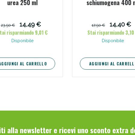
urea 250 ml
schiumogena 400 
Scopri le offerte di Oggi
14,49 €
14,40 €
23,50 €
17,50 €
tai risparmiando 9,01 €
Stai risparmiando 3,10
Disponibile
Disponibile
AGGIUNGI AL CARRELLO
AGGIUNGI AL CARRELL
viti alla newsletter e ricevi uno sconto extra 