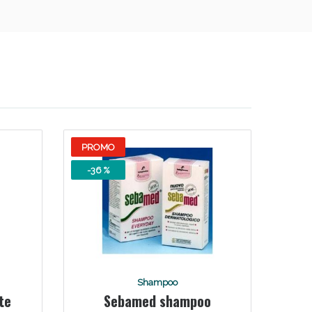
oggi!
PROMO
-36 %
Shampoo
te
Sebamed shampoo