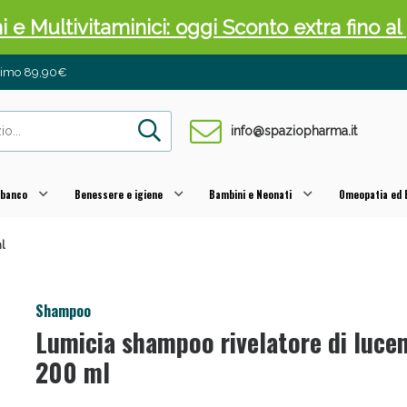
ni e Multivitaminici: oggi Sconto extra fino al
inimo 89,90€
info@spaziopharma.it
 banco
Benessere e igiene
Bambini e Neonati
Omeopatia ed E
l
cellulite e Fanghi: Sconto fino al 40% valido 
Shampoo
Lumicia shampoo rivelatore di luce
200 ml