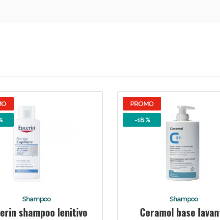
ssere Intestinale: Sconto fino al 55% valido 
MO
PROMO
%
-18 %
Shampoo
Shampoo
erin shampoo lenitivo
Ceramol base lavan