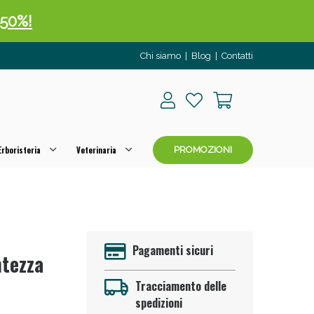
 50%!
Chi siamo
|
Blog
|
Contatti
rboristeria
Veterinaria
PROMOZIONI
oggi!
Pagamenti sicuri
ntezza
Tracciamento delle
spedizioni