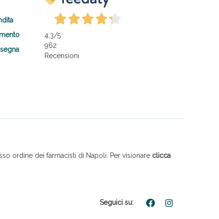
ndita
amento
4,3
/5
962
nsegna
Recensioni
so ordine dei farmacisti di Napoli. Per visionare
clicca
Seguici su: