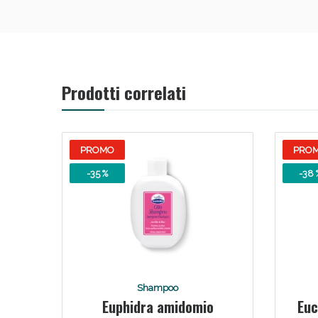
Prodotti correlati
Bene
PROMO
PRO
-35 %
-38 
Shampoo
Euphidra amidomio
Euc