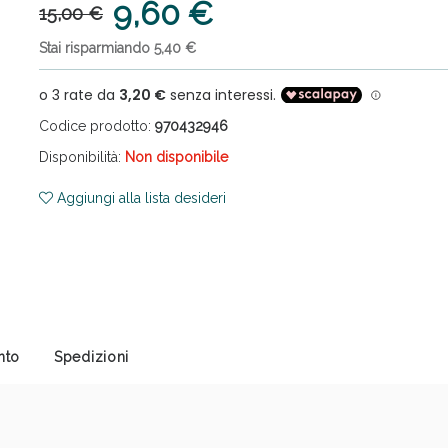
9,60 €
15,00 €
Stai risparmiando 5,40 €
Codice prodotto:
970432946
Disponibilità:
Non disponibile
cellulite e Fanghi: Sconto fino al 40% valido 
Aggiungi alla lista desideri
nto
Spedizioni