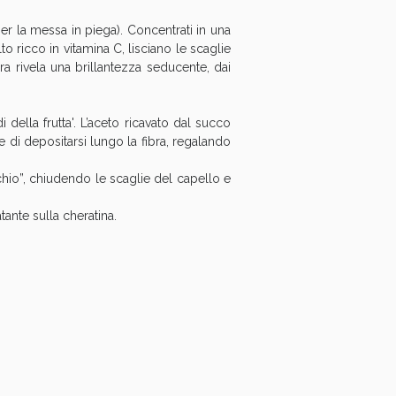
per la messa in piega). Concentrati in una
to ricco in vitamina C, lisciano le scaglie
ura rivela una brillantezza seducente, dai
i della frutta'. L’aceto ricavato dal succo
 di depositarsi lungo la fibra, regalando
cchio”, chiudendo le scaglie del capello e
tante sulla cheratina.
i!