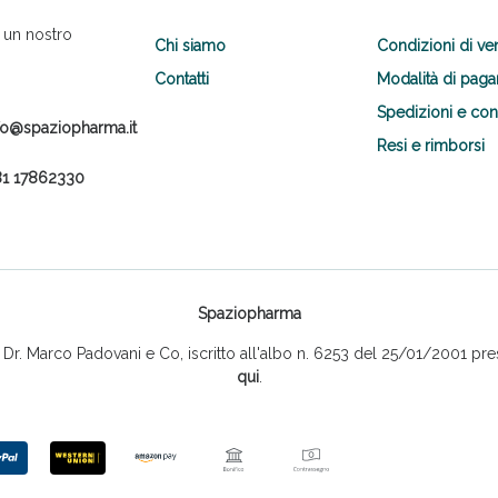
 un nostro
Chi siamo
Condizioni di ve
Contatti
Modalità di pag
Spedizioni e co
fo@spaziopharma.it
Resi e rimborsi
1 17862330
Spaziopharma
r. Marco Padovani e Co, iscritto all'albo n. 6253 del 25/01/2001 pres
qui
.