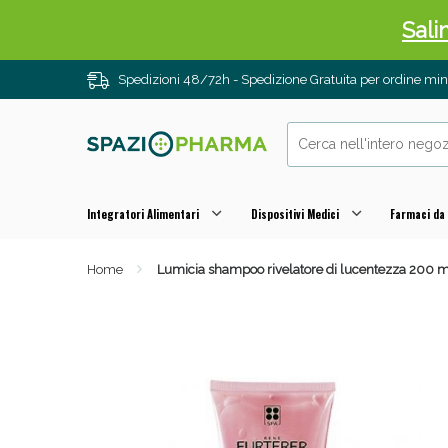
Sali
Spedizioni 48/72h - Spedizione Gratuita per ordine m
Integratori Alimentari
Dispositivi Medici
Farmaci da
Home
Lumicia shampoo rivelatore di lucentezza 200 m
Anti