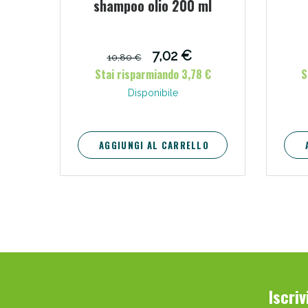
shampoo olio 200 ml
7,02 €
10,80 €
Stai risparmiando 3,78 €
S
Disponibile
AGGIUNGI AL CARRELLO
Iscri