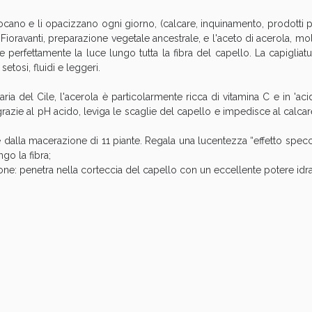
Sconto fino al 55% disponibile oggi!
ffocano e li opacizzano ogni giorno, (calcare, inquinamento, prodotti 
di Fioravanti, preparazione vegetale ancestrale, e l'aceto di acerola, mol
e perfettamente la luce lungo tutta la fibra del capello. La capigliat
 setosi, fluidi e leggeri.
naria del Cile, l'acerola è particolarmente ricca di vitamina C e in 'acid
razie al pH acido, leviga le scaglie del capello e impedisce al calcare
iene dalla macerazione di 11 piante. Regala una lucentezza “effetto spe
go la fibra;
zione: penetra nella corteccia del capello con un eccellente potere idra
ie Urinarie e Prostata: Sconti fino al 45% ogg