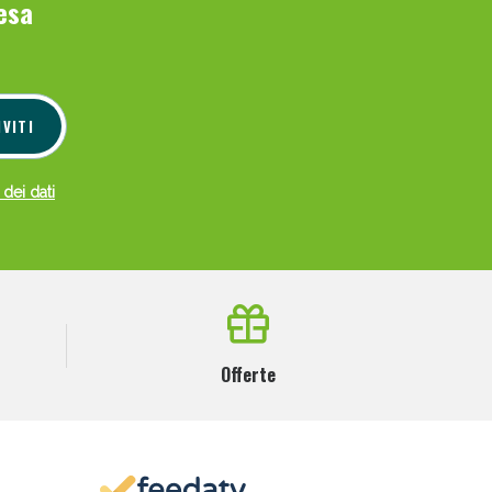
esa
IVITI
 dei dati
Offerte