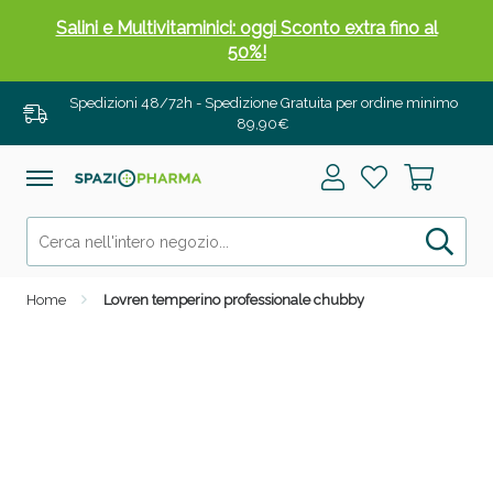
Salini e Multivitaminici: oggi Sconto extra fino al
50%!
Spedizioni 48/72h - Spedizione Gratuita per ordine minimo
89,90€
Home
Lovren temperino professionale chubby
Anticellulite e Fanghi: Sconto fino al 40% valido
oggi!