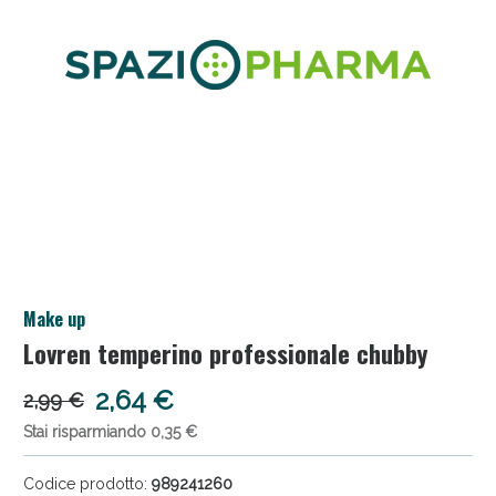
Anticellulite e Fanghi: Sconto fino al 40% valido
Make up
oggi!
Lovren temperino professionale chubby
2,64 €
2,99 €
Stai risparmiando 0,35 €
Codice prodotto:
989241260