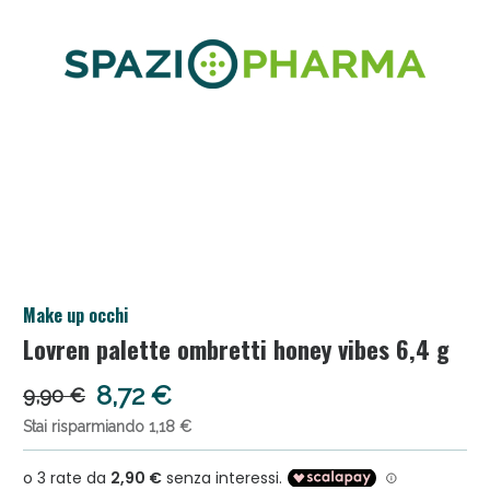
Anticellulite e Fanghi: Sconto fino al 40% valido
Make up occhi
oggi!
Lovren palette ombretti honey vibes 6,4 g
8,72 €
9,90 €
Stai risparmiando 1,18 €