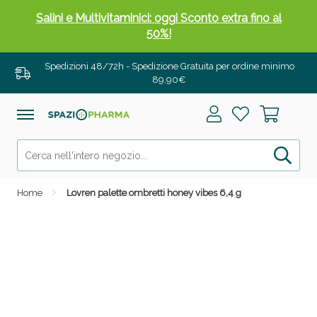
Salini e Multivitaminici: oggi Sconto extra fino al
50%!
Spedizioni 48/72h - Spedizione Gratuita per ordine minimo
89,90€
Home
Lovren palette ombretti honey vibes 6,4 g
Anticellulite e Fanghi: Sconto fino al 40% valido
oggi!