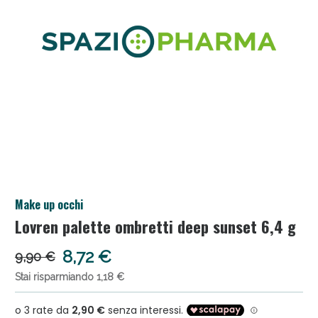
Anticellulite e Fanghi: Sconto fino al 40% valido
Make up occhi
oggi!
Lovren palette ombretti deep sunset 6,4 g
8,72 €
9,90 €
Stai risparmiando 1,18 €