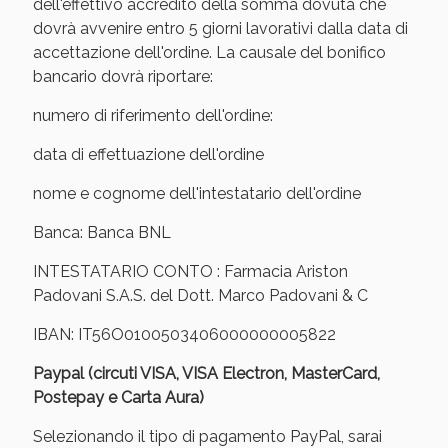
Vie Urinarie e Prostata: Sconti fino al 45% oggi!
dell'effettivo accredito della somma dovuta che
dovrà avvenire entro 5 giorni lavorativi dalla data di
accettazione dell'ordine. La causale del bonifico
bancario dovrà riportare:
numero di riferimento dell'ordine:
data di effettuazione dell'ordine
nome e cognome dell'intestatario dell'ordine
Banca: Banca BNL
INTESTATARIO CONTO : Farmacia Ariston
Padovani S.A.S. del Dott. Marco Padovani & C
IBAN: IT56O0100503406000000005822
Benessere Intestinale: Sconto fino al 55% valido
oggi!
Paypal (circuti VISA, VISA Electron, MasterCard,
Postepay e Carta Aura)
Selezionando il tipo di pagamento PayPal, sarai