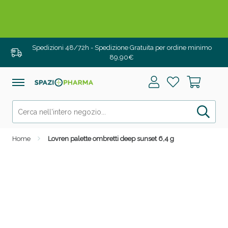
Drenanti e Pancia Piatta: Sconti fino al 55% validi
solo per OGGI!
Spedizioni 48/72h - Spedizione Gratuita per ordine minimo
89,90€
Home
Lovren palette ombretti deep sunset 6,4 g
Salini e Multivitaminici: oggi Sconto extra fino al
50%!