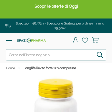
Scopri le offerte di Oggi
Spedizioni 48/72h - Spedizione Gratuita per ordine minimo
89,90€
Home
Longlife lievito forte 120 compresse
Drenanti e Pancia Piatta: Sconti fino al 55% validi
solo per OGGI!