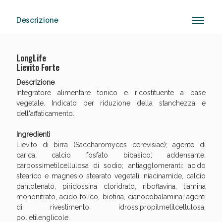
Descrizione
Anticellulite e Fanghi: Sconto fino al 40% valido
oggi!
LongLife
Lievito Forte
Descrizione
Integratore alimentare tonico e ricostituente a base
vegetale. Indicato per riduzione della stanchezza e
dell'affaticamento.
Ingredienti
Lievito di birra (Saccharomyces cerevisiae); agente di
carica: calcio fosfato bibasico; addensante:
carbossimetilcellulosa di sodio; antiagglomeranti: acido
stearico e magnesio stearato vegetali; niacinamide, calcio
pantotenato, piridossina cloridrato, riboflavina, tiamina
mononitrato, acido folico, biotina, cianocobalamina; agenti
di rivestimento: idrossipropilmetilcellulosa,
polietilenglicole.