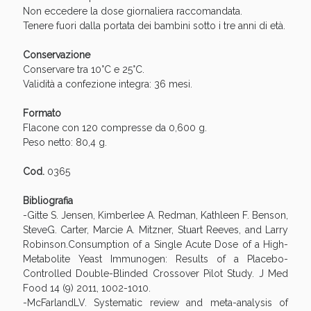
Non eccedere la dose giornaliera raccomandata.
Tenere fuori dalla portata dei bambini sotto i tre anni di età.
Conservazione
Conservare tra 10°C e 25°C.
Validità a confezione integra: 36 mesi.
Formato
Flacone con 120 compresse da 0,600 g.
Peso netto: 80,4 g.
Cod.
0365
Benessere Intestinale: Sconto fino al 55% valido
oggi!
Bibliografia
-Gitte S. Jensen, Kimberlee A. Redman, Kathleen F. Benson,
SteveG. Carter, Marcie A. Mitzner, Stuart Reeves, and Larry
Robinson.Consumption of a Single Acute Dose of a High-
Metabolite Yeast Immunogen: Results of a Placebo-
Controlled Double-Blinded Crossover Pilot Study. J Med
Food 14 (9) 2011, 1002-1010.
-McFarlandLV. Systematic review and meta-analysis of