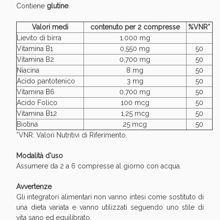
Sconto fino al 55% disponibile oggi!
Contiene
glutine
.
Valori medi
contenuto per 2 compresse
%VNR*
Lievito di birra
1.000 mg
Vitamina B1
0,550 mg
50
Vitamina B2
0,700 mg
50
Niacina
8 mg
50
Acido pantotenico
3 mg
50
Vitamina B6
0,700 mg
50
Acido Folico
100 mcg
50
Vitamina B12
1,25 mcg
50
Biotina
25 mcg
50
*VNR: Valori Nutritivi di Riferimento.
Modalità d'uso
Assumere da 2 a 6 compresse al giorno con acqua.
Vie Urinarie e Prostata: Sconti fino al 45% oggi!
Avvertenze
Gli integratori alimentari non vanno intesi come sostituto di
una dieta variata e vanno utilizzati seguendo uno stile di
vita sano ed equilibrato.