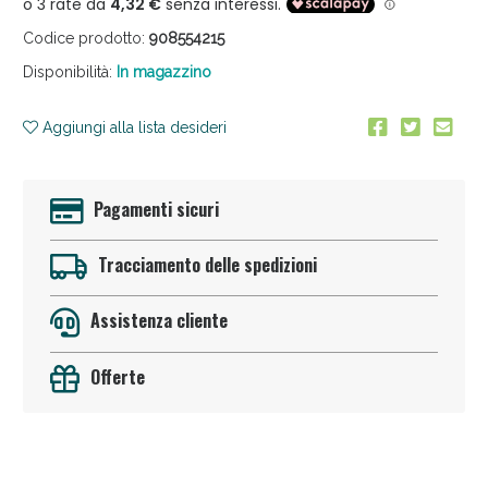
Codice prodotto:
908554215
Disponibilità:
In magazzino
Aggiungi alla lista desideri
Anticellulite e Fanghi: Sconto fino al 40% valido
Pagamenti sicuri
oggi!
Tracciamento delle spedizioni
Assistenza cliente
Offerte