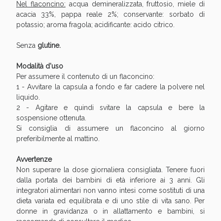
Sconto fino al 55% disponibile oggi!
Nel flaconcino:
acqua demineralizzata, fruttosio, miele di
acacia 33%, pappa reale 2%; conservante: sorbato di
potassio; aroma fragola; acidificante: acido citrico.
Senza
glutine.
Modalità d'uso
Per assumere il contenuto di un flaconcino:
1 - Avvitare la capsula a fondo e far cadere la polvere nel
liquido.
2 - Agitare e quindi svitare la capsula e bere la
sospensione ottenuta.
Si consiglia di assumere un flaconcino al giorno
preferibilmente al mattino.
Avvertenze
Non superare la dose giornaliera consigliata. Tenere fuori
Vie Urinarie e Prostata: Sconti fino al 45% oggi!
dalla portata dei bambini di età inferiore ai 3 anni. Gli
integratori alimentari non vanno intesi come sostituti di una
dieta variata ed equilibrata e di uno stile di vita sano. Per
donne in gravidanza o in allattamento e bambini, si