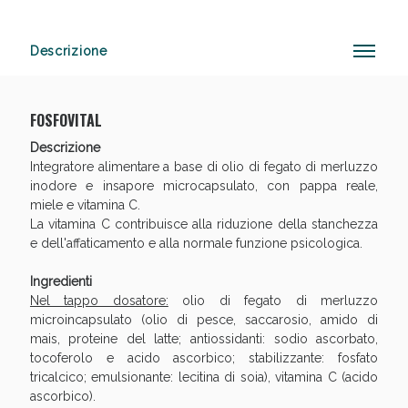
Descrizione
Anticellulite e Fanghi: Sconto fino al 40% valido
oggi!
FOSFOVITAL
Descrizione
Integratore alimentare a base di olio di fegato di merluzzo
inodore e insapore microcapsulato, con pappa reale,
miele e vitamina C.
La vitamina C contribuisce alla riduzione della stanchezza
e dell'affaticamento e alla normale funzione psicologica.
Ingredienti
Nel tappo dosatore:
olio di fegato di merluzzo
microincapsulato (olio di pesce, saccarosio, amido di
mais, proteine del latte; antiossidanti: sodio ascorbato,
tocoferolo e acido ascorbico; stabilizzante: fosfato
tricalcico; emulsionante: lecitina di soia), vitamina C (acido
ascorbico).