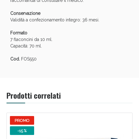
raccomanda di consultare il medico.
Conservazione
Validità a confezionamento integro: 36 mesi.
Formato
7 flaconcini da 10 ml.
Capacità: 70 ml.
Cod.
FOS550
Benessere Intestinale: Sconto fino al 55% valido
oggi!
Prodotti correlati
PROMO
-15 %