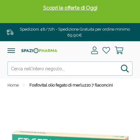
Scopri le offerte di Oggi
Spedizioni 48/72h - Spedizione Gratuita per ordine minimo
89,90€
Home
Fosfovital olio fegato di merluzzo 7 flaconcini
Drenanti e Pancia Piatta: Sconti fino al 55% validi
solo per OGGI!