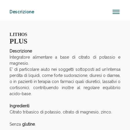
Descrizione
Anticellulite e Fanghi: Sconto fino al 40% valido
oggi!
LITHOS
PLUS
Descrizione
Integratore alimentare a base di citrato di potassio e
magnesio.
E' di particolare aiuto nei soggetti sottoposti ad un'intensa
perdita di liquidi, come forte sudorazione, diuresi o diarrea,
o in pazienti in terapia con farmaci quali diuretici, lassativi o
cortisonici, contribuendo inoltre al regolare equilibrio
acido-base.
Ingredienti
Citrato tribasico di potassio, citrato di magnesio, zinco.
Senza
glutine
.