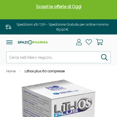
Scopri le offerte di Oggi
Spedizioni 48/72h - Spedizione Gratuita per ordine minimo
89,90€
Home
Lithos plus 60 compresse
Drenanti e Pancia Piatta: Sconti fino al 55% validi
solo per OGGI!