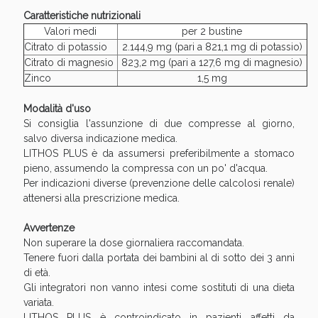
Sconto fino al 55% disponibile oggi!
Caratteristiche nutrizionali
Valori medi
per 2 bustine
Citrato di potassio
2.144,9 mg (pari a 821,1 mg di potassio)
Citrato di magnesio
823,2 mg (pari a 127,6 mg di magnesio)
Zinco
1,5 mg
Modalità d'uso
Si consiglia l'assunzione di due compresse al giorno,
salvo diversa indicazione medica.
LITHOS PLUS è da assumersi preferibilmente a stomaco
pieno, assumendo la compressa con un po' d'acqua.
Per indicazioni diverse (prevenzione delle calcolosi renale)
attenersi alla prescrizione medica.
Avvertenze
Non superare la dose giornaliera raccomandata.
Vie Urinarie e Prostata: Sconti fino al 45% oggi!
Tenere fuori dalla portata dei bambini al di sotto dei 3 anni
di età.
Gli integratori non vanno intesi come sostituti di una dieta
variata.
LITHOS PLUS è controindicato in pazienti affetti da