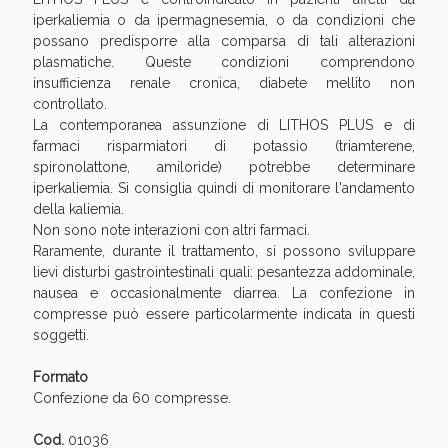
iperkaliemia o da ipermagnesemia, o da condizioni che
possano predisporre alla comparsa di tali alterazioni
plasmatiche. Queste condizioni comprendono
insufficienza renale cronica, diabete mellito non
controllato.
La contemporanea assunzione di LITHOS PLUS e di
farmaci risparmiatori di potassio (triamterene,
spironolattone, amiloride) potrebbe determinare
iperkaliemia. Si consiglia quindi di monitorare l'andamento
della kaliemia.
Non sono note interazioni con altri farmaci.
Benessere Intestinale: Sconto fino al 55% valido
Raramente, durante il trattamento, si possono sviluppare
oggi!
lievi disturbi gastrointestinali quali: pesantezza addominale,
nausea e occasionalmente diarrea. La confezione in
compresse può essere particolarmente indicata in questi
soggetti.
Formato
Confezione da 60 compresse.
Cod.
01036