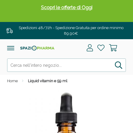
Scopri le offerte di Oggi
Spedizioni 48/72h - Spedizione Gratuita per ordine minimo
89,90€
Home
Liquid vitamin e 59 ml
Drenanti e Pancia Piatta: Sconti fino al 55% validi
solo per OGGI!