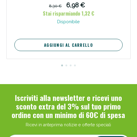
6,98 €
8,30 €
Stai risparmiando 1,32 €
Disponibile
AGGIUNGI AL CARRELLO
Scopri le offerte di Oggi
Iscriviti alla newsletter e ricevi uno
sconto extra del 3% sul tuo primo
ordine con un minimo di 60€ di spesa
Ricevi in anteprima notizie e offerte speciali