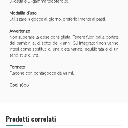
Sconto fino al 55% disponibile oggi!
D-delta e D-gamma tocoferolo).
Modalità d'uso
Utilizzare 9 gocce al giorno, preferibilmente ai pasti.
Avvertenze
Non superare la dose consigliata. Tenere fuori dalla portata
dei bambini al di sotto dei 3 anni. Gli integratori non vanno
intesi come sostituti di una dieta variata, equilibrata e di un
sano stile di vita.
Formato
Flacone con contagocce da 59 ml.
Cod.
1600
Vie Urinarie e Prostata: Sconti fino al 45% oggi!
Prodotti correlati