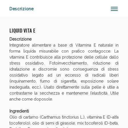
Descrizione
Anticellulite e Fanghi: Sconto fino al 40% valido
LIQUID VITA E
oggi!
Descrizione
Integratore alimentare a base di Vitamina E naturale in
forma liquida misurabile con pratico contagocce. La
vitamina E contribuisce alla protezione delle cellule dallo
stress ossidativo. Fotoinvecchiamento, riduzione di
idratazione e discromie sono conseguenza di stress
ossidativo legato ad un eccesso di radicali liberi
(inquinamento, fumo di sigaretta, esposizione solare
inadeguata, ecc.). Usato direttamente sulla pelle è utile a
contrastarne la secchezza e mantenerne l’elasticità. Utile
anche come doposole.
Ingredienti
Olio di cartamo (Carthamus tinctorius L.), vitamina E (D-alfa
tocoferolo), olio di semi di girasole, mix tocoferoli (D-beta,