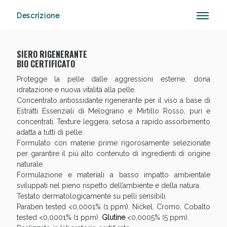
Descrizione
Vie Urinarie e Prostata: Sconti fino al 45% oggi!
SIERO RIGENERANTE
BIO CERTIFICATO
Protegge la pelle dalle aggressioni esterne, dona
idratazione e nuova vitalità alla pelle.
Concentrato antiossidante rigenerante per il viso a base di
Estratti Essenziali di Melograno e Mirtillo Rosso, puri e
concentrati. Texture leggera, setosa a rapido assorbimento
adatta a tutti di pelle.
Formulato con materie prime rigorosamente selezionate
per garantire il più alto contenuto di ingredienti di origine
naturale.
Formulazione e materiali a basso impatto ambientale
sviluppati nel pieno rispetto dell’ambiente e della natura.
Testato dermatologicamente su pelli sensibili.
Paraben tested <0,0001% (1 ppm). Nickel, Cromo, Cobalto
tested <0,0001% (1 ppm).
Glutine
<0,0005% (5 ppm).
Benessere Intestinale: Sconto fino al 55% valido