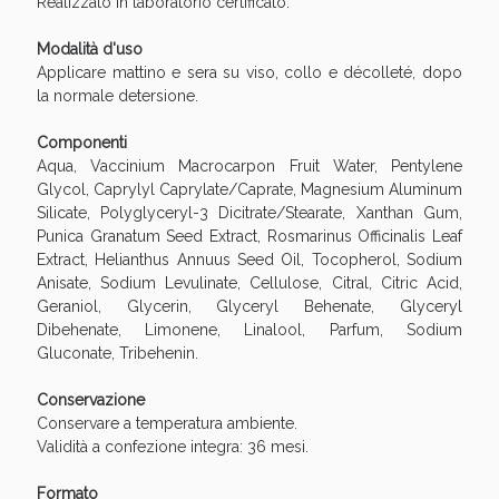
Realizzato in laboratorio certificato.
oggi!
Modalità d'uso
Applicare mattino e sera su viso, collo e décolleté, dopo
la normale detersione.
Componenti
Aqua, Vaccinium Macrocarpon Fruit Water, Pentylene
Glycol, Caprylyl Caprylate/Caprate, Magnesium Aluminum
Silicate, Polyglyceryl-3 Dicitrate/Stearate, Xanthan Gum,
Punica Granatum Seed Extract, Rosmarinus Officinalis Leaf
Extract, Helianthus Annuus Seed Oil, Tocopherol, Sodium
Anisate, Sodium Levulinate, Cellulose, Citral, Citric Acid,
Geraniol, Glycerin, Glyceryl Behenate, Glyceryl
Dibehenate, Limonene, Linalool, Parfum, Sodium
Gluconate, Tribehenin.
Scopri le offerte di Oggi
Conservazione
Conservare a temperatura ambiente.
Validità a confezione integra: 36 mesi.
Formato