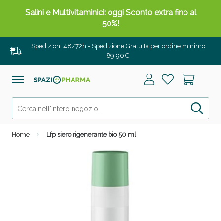
Salini e Multivitaminici: oggi Sconto extra fino al
50%!
Spedizioni 48/72h - Spedizione Gratuita per ordine minimo
89,90€
Home
Lfp siero rigenerante bio 50 ml
Anticellulite e Fanghi: Sconto fino al 40% valido
oggi!