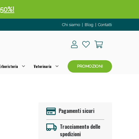
 50%!
Chi siamo
|
Blog
|
Contatti
rboristeria
Veterinaria
PROMOZIONI
oggi!
Pagamenti sicuri
Tracciamento delle
spedizioni