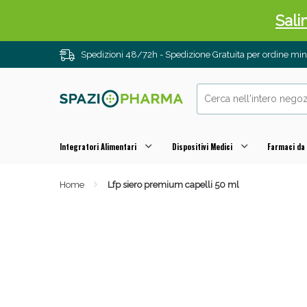
Sali
Spedizioni 48/72h - Spedizione Gratuita per ordine m
Integratori Alimentari
Dispositivi Medici
Farmaci da
Home
Lfp siero premium capelli 50 ml
Anti