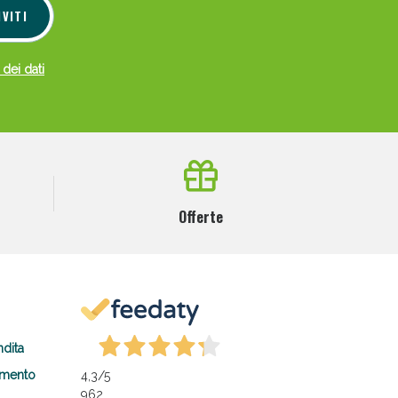
IVITI
 dei dati
Offerte
ndita
amento
4,3
/5
962