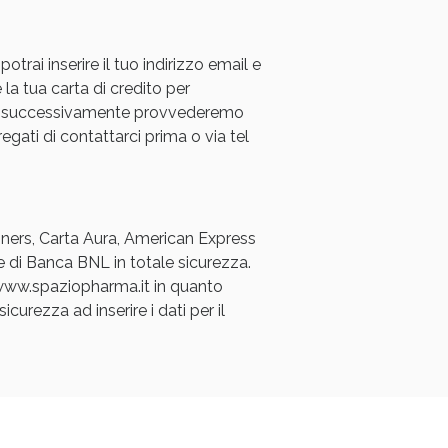
rai inserire il tuo indirizzo email e
 la tua carta di credito per
a e successivamente provvederemo
regati di contattarci prima o via tel
oggi!
Diners, Carta Aura, American Express
e di Banca BNL in totale sicurezza.
a www.spaziopharma.it in quanto
icurezza ad inserire i dati per il