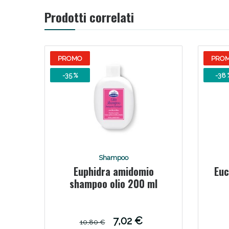
Prodotti correlati
PROMO
PRO
-35 %
-38 
Shampoo
Euphidra amidomio
Euc
shampoo olio 200 ml
7,02 €
10,80 €