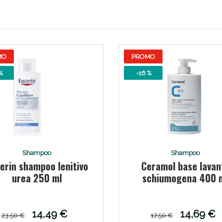
Scopri le offerte di Oggi
MO
PROMO
%
-16 %
Shampoo
Shampoo
erin shampoo lenitivo
Ceramol base lavan
urea 250 ml
schiumogena 400 
14,49 €
14,69 €
23,50 €
17,50 €