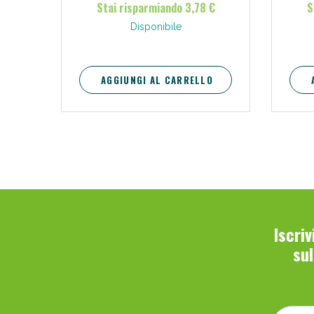
Stai risparmiando 3,78 €
S
Disponibile
AGGIUNGI AL CARRELLO
Iscri
su