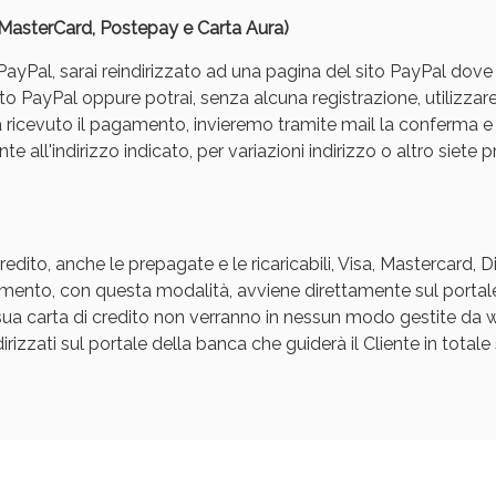
, MasterCard, Postepay e Carta Aura)
yPal, sarai reindirizzato ad una pagina del sito PayPal dove pot
to PayPal oppure potrai, senza alcuna registrazione, utilizzare
a ricevuto il pagamento, invieremo tramite mail la conferm
e all'indirizzo indicato, per variazioni indirizzo o altro siete p
ssere Intestinale: Sconto fino al 55% valido 
edito, anche le prepagate e le ricaricabili, Visa, Mastercard, 
agamento, con questa modalità, avviene direttamente sul portal
a sua carta di credito non verranno in nessun modo gestite d
rizzati sul portale della banca che guiderà il Cliente in totale s