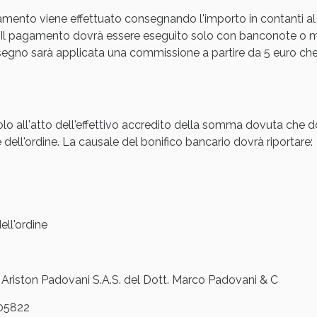
amento viene effettuato consegnando l'importo in contanti al
Sconto fino al 55% disponibile oggi!
Il pagamento dovrà essere eseguito solo con banconote o mon
gno sarà applicata una commissione a partire da 5 euro che s
olo all'atto dell'effettivo accredito della somma dovuta che d
 dell'ordine. La causale del bonifico bancario dovrà riportare:
ll'ordine
ie Urinarie e Prostata: Sconti fino al 45% ogg
iston Padovani S.A.S. del Dott. Marco Padovani & C
05822