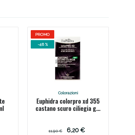
PROMO
-48 %
Colorazioni
te
Euphidra colorpro xd 355
ml
castano scuro ciliegia gel
colorante capelli in
flacone + attivante +
balsamo + guanti
6,20 €
11,90 €