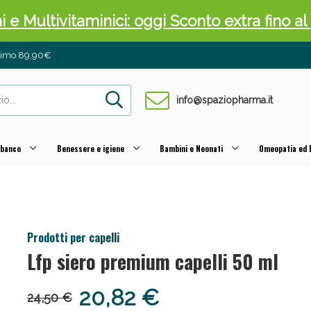
ni e Multivitaminici: oggi Sconto extra fino al
inimo 89,90€
info@spaziopharma.it
 banco
Benessere e igiene
Bambini e Neonati
Omeopatia ed E
cellulite e Fanghi: Sconto fino al 40% valido 
Prodotti per capelli
Lfp siero premium capelli 50 ml
20,82 €
24,50 €