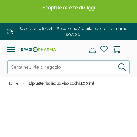
Scopri le offerte di Oggi
Spedizioni 48/72h - Spedizione Gratuita per ordine minimo
89,90€
Home
Lfp latte risciaquo viso occhi 200 ml
Drenanti e Pancia Piatta: Sconti fino al 55% validi
solo per OGGI!