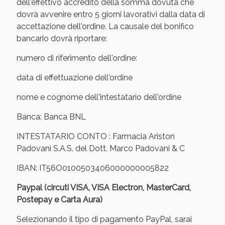
Sconto fino al 55% disponibile oggi!
dell'effettivo accredito della somma dovuta che
dovrà avvenire entro 5 giorni lavorativi dalla data di
accettazione dell'ordine. La causale del bonifico
bancario dovrà riportare:
numero di riferimento dell'ordine:
data di effettuazione dell'ordine
nome e cognome dell'intestatario dell'ordine
Banca: Banca BNL
INTESTATARIO CONTO : Farmacia Ariston
Padovani S.A.S. del Dott. Marco Padovani & C
IBAN: IT56O0100503406000000005822
Vie Urinarie e Prostata: Sconti fino al 45% oggi!
Paypal (circuti VISA, VISA Electron, MasterCard,
Postepay e Carta Aura)
Selezionando il tipo di pagamento PayPal, sarai