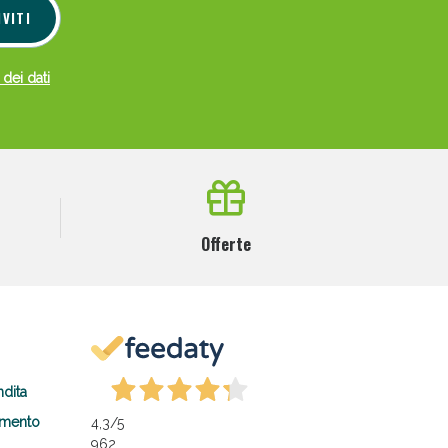
IVITI
 dei dati
Offerte
ndita
amento
4,3
/5
962