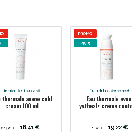
ie Urinarie e Prostata: Sconti fino al 45% ogg
MO
PROMO
%
-38 %
Idratanti e struccanti
Cura del contorno occhi
 thermale avene cold
Eau thermale aven
ssere Intestinale: Sconto fino al 55% valido 
cream 100 ml
ystheal+ crema cont
occhi 15 ml
18,41 €
19,22 €
24,90 €
31,00 €