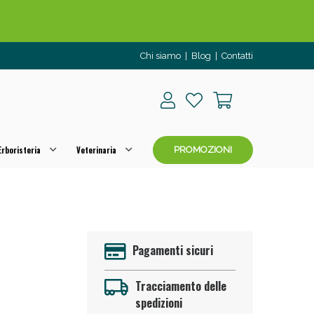
Chi siamo
|
Blog
|
Contatti
rboristeria
Veterinaria
PROMOZIONI
o per OGGI!
Pagamenti sicuri
Tracciamento delle
spedizioni