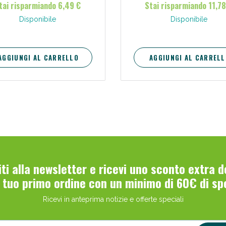
tai risparmiando 6,49 €
Stai risparmiando 11,78
Disponibile
Disponibile
AGGIUNGI AL CARRELLO
AGGIUNGI AL CARRELL
Scopri le offerte di Oggi
viti alla newsletter e ricevi uno sconto extra 
l tuo primo ordine con un minimo di 60€ di sp
Ricevi in anteprima notizie e offerte speciali