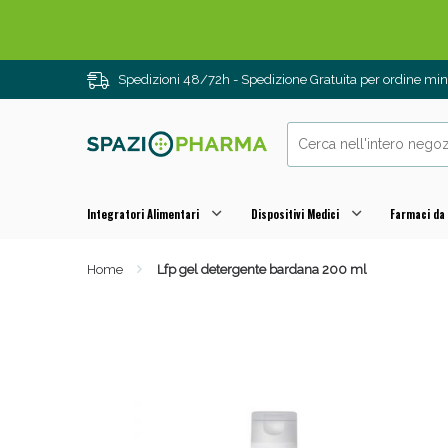
Spedizioni 48/72h - Spedizione Gratuita per ordine m
Integratori Alimentari
Dispositivi Medici
Farmaci da
Home
Lfp gel detergente bardana 200 ml
Drenanti e