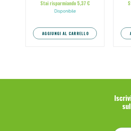
Stai risparmiando 5,37 €
S
Disponibile
AGGIUNGI AL CARRELLO
Iscri
su