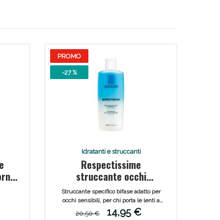
i!
PROMO
-27 %
Idratanti e struccanti
e
Respectissime
oggi!
orno
struccante occhi
waterproof bifase 125 ml
Struccante specifico bifase adatto per
occhi sensibili, per chi porta le lenti a
contatto o per chi usa prodotti
14,95 €
20,50 €
waterproof, dal maquillage più