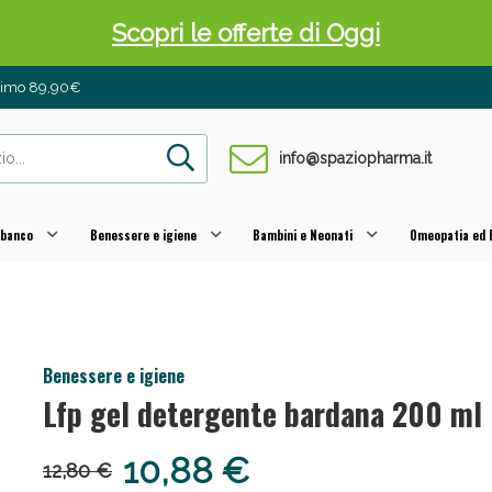
Scopri le offerte di Oggi
inimo 89,90€
info@spaziopharma.it
 banco
Benessere e igiene
Bambini e Neonati
Omeopatia ed E
 Pancia Piatta: Sconti fino al 55% validi sol
Benessere e igiene
Lfp gel detergente bardana 200 ml
10,88 €
12,80 €