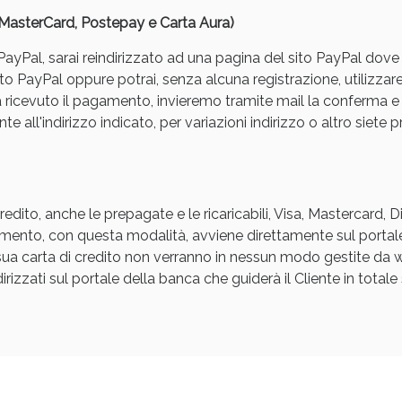
, MasterCard, Postepay e Carta Aura)
yPal, sarai reindirizzato ad una pagina del sito PayPal dove pot
to PayPal oppure potrai, senza alcuna registrazione, utilizzare
a ricevuto il pagamento, invieremo tramite mail la conferm
e all'indirizzo indicato, per variazioni indirizzo o altro siete p
Sconto fino al 55% disponibile oggi!
edito, anche le prepagate e le ricaricabili, Visa, Mastercard, 
agamento, con questa modalità, avviene direttamente sul portal
a sua carta di credito non verranno in nessun modo gestite d
rizzati sul portale della banca che guiderà il Cliente in totale s