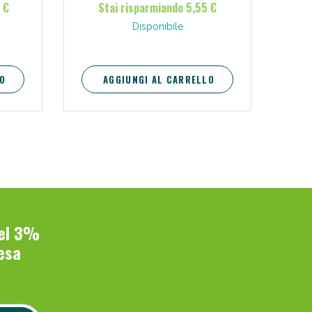
 €
Stai risparmiando 5,55 €
resistente.
Disponibile
O
AGGIUNGI AL CARRELLO
del 3%
esa