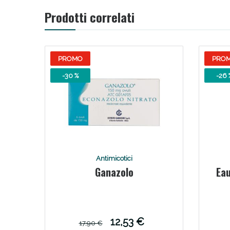
Prodotti correlati
V
PROMO
PRO
-30 %
-26 
Antimicotici
Ganazolo
Eau
Bene
12,53 €
17,90 €