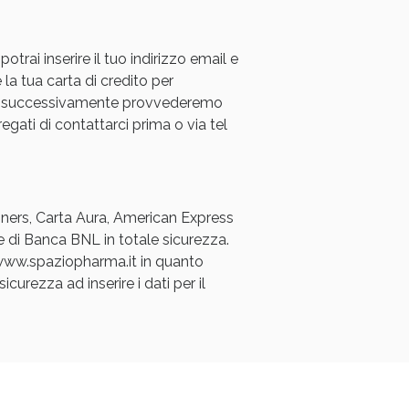
rai inserire il tuo indirizzo email e
 la tua carta di credito per
a e successivamente provvederemo
regati di contattarci prima o via tel
Diners, Carta Aura, American Express
e di Banca BNL in totale sicurezza.
a www.spaziopharma.it in quanto
icurezza ad inserire i dati per il