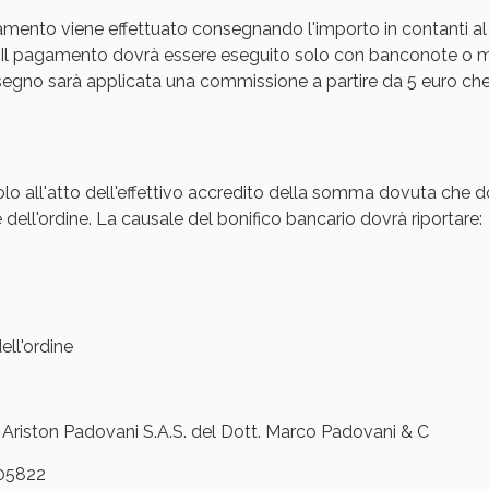
amento viene effettuato consegnando l'importo in contanti al
cellulite e Fanghi: Sconto fino al 40% valido 
Il pagamento dovrà essere eseguito solo con banconote o mon
gno sarà applicata una commissione a partire da 5 euro che s
olo all'atto dell'effettivo accredito della somma dovuta che d
 dell'ordine. La causale del bonifico bancario dovrà riportare:
ll'ordine
cellulite e Fanghi: Sconto fino al 40% valido 
iston Padovani S.A.S. del Dott. Marco Padovani & C
05822