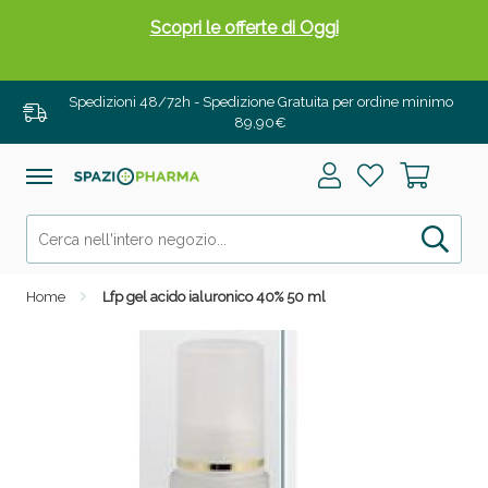
Scopri le offerte di Oggi
Spedizioni 48/72h - Spedizione Gratuita per ordine minimo
89,90€
Home
Lfp gel acido ialuronico 40% 50 ml
Drenanti e Pancia Piatta: Sconti fino al 55% validi
solo per OGGI!