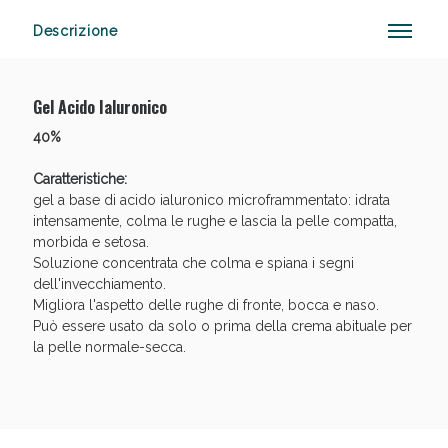
Descrizione
Anticellulite e Fanghi: Sconto fino al 40% valido
Gel Acido Ialuronico
oggi!
40%
Caratteristiche:
gel a base di acido ialuronico microframmentato: idrata
intensamente, colma le rughe e lascia la pelle compatta,
morbida e setosa.
Soluzione concentrata che colma e spiana i segni
dell'invecchiamento.
Migliora l'aspetto delle rughe di fronte, bocca e naso.
Può essere usato da solo o prima della crema abituale per
la pelle normale-secca.