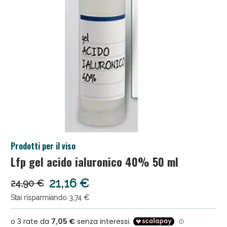
Salini e Multivitaminici: oggi Sconto extra fino al
Prodotti per il viso
50%!
Lfp gel acido ialuronico 40% 50 ml
21,16 €
24,90 €
Stai risparmiando 3,74 €